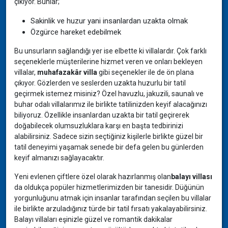
çıkıyor. Bunlar;
Sakinlik ve huzur yani insanlardan uzakta olmak
Özgürce hareket edebilmek
Bu unsurların sağlandığı yer ise elbette ki villalardır. Çok farklı
seçeneklerle müşterilerine hizmet veren ve onları bekleyen
villalar,
muhafazakâr villa
gibi seçenekler ile de ön plana
çıkıyor. Gözlerden ve seslerden uzakta huzurlu bir tatil
geçirmek istemez misiniz? Özel havuzlu, jakuzili, saunalı ve
buhar odalı villalarımız ile birlikte tatilinizden keyif alacağınızı
biliyoruz. Özellikle insanlardan uzakta bir tatil geçirerek
doğabilecek olumsuzluklara karşı en başta tedbirinizi
alabilirsiniz. Sadece sizin seçtiğiniz kişilerle birlikte güzel bir
tatil deneyimi yaşamak senede bir defa gelen bu günlerden
keyif almanızı sağlayacaktır.
Yeni evlenen çiftlere özel olarak hazırlanmış olan
balayı villası
da oldukça popüler hizmetlerimizden bir tanesidir. Düğünün
yorgunluğunu atmak için insanlar tarafından seçilen bu villalar
ile birlikte arzuladığınız türde bir tatil fırsatı yakalayabilirsiniz.
Balayı villaları eşinizle güzel ve romantik dakikalar