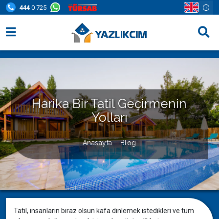
444
0 725
Villa Seçenekleri
Bölgeler
Fırsatlar
Harika Bir Tatil Geçirmenin
Yolları
Bilgi Sayfaları
Blog
Anasayfa
Blog
İletişim
Tatil, insanların biraz olsun kafa dinlemek istedikleri ve tüm