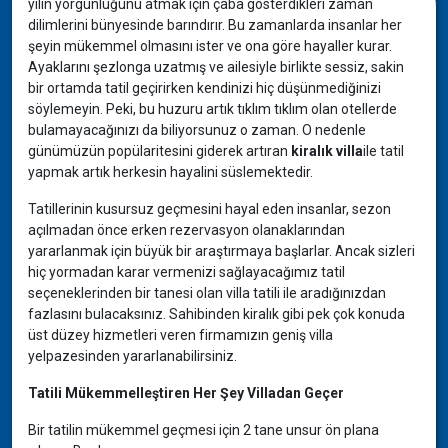
yılın yorgunluğunu atmak için çaba gösterdikleri zaman
dilimlerini bünyesinde barındırır. Bu zamanlarda insanlar her
şeyin mükemmel olmasını ister ve ona göre hayaller kurar.
Ayaklarını şezlonga uzatmış ve ailesiyle birlikte sessiz, sakin
bir ortamda tatil geçirirken kendinizi hiç düşünmediğinizi
söylemeyin. Peki, bu huzuru artık tıklım tıklım olan otellerde
bulamayacağınızı da biliyorsunuz o zaman. O nedenle
günümüzün popülaritesini giderek artıran
kiralık villa
ile tatil
yapmak artık herkesin hayalini süslemektedir.
Tatillerinin kusursuz geçmesini hayal eden insanlar, sezon
açılmadan önce erken rezervasyon olanaklarından
yararlanmak için büyük bir araştırmaya başlarlar. Ancak sizleri
hiç yormadan karar vermenizi sağlayacağımız tatil
seçeneklerinden bir tanesi olan villa tatili ile aradığınızdan
fazlasını bulacaksınız. Sahibinden kiralık gibi pek çok konuda
üst düzey hizmetleri veren firmamızın geniş villa
yelpazesinden yararlanabilirsiniz.
Tatili Mükemmelleştiren Her Şey Villadan Geçer
Bir tatilin mükemmel geçmesi için 2 tane unsur ön plana