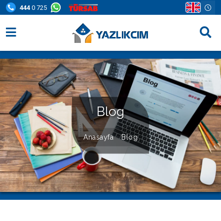
444
0 725
Villa Seçenekleri
Bölgeler
Fırsatlar
Blog
Bilgi Sayfaları
Anasayfa
Blog
Blog
İletişim