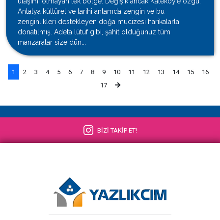
ulaşımı olmayan tek bölge. Değişik ancak Kaleköy’e özgü.
Antalya kültürel ve tarihi anlamda zengin ve bu
zenginlikleri destekleyen doğa mucizesi harikalarla
donatılmış. Adeta lütuf gibi, şahit olduğunuz tüm
manzaralar size dün...
1
2
3
4
5
6
7
8
9
10
11
12
13
14
15
16
17
BİZİ TAKİP ET!