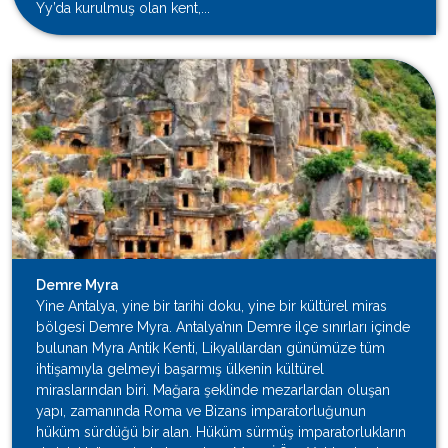
Yy’da kurulmuş olan kent,...
Demre Myra
Yine Antalya, yine bir tarihi doku, yine bir kültürel miras
bölgesi Demre Myra. Antalya’nın Demre ilçe sınırları içinde
bulunan Myra Antik Kenti, Likyalılardan günümüze tüm
ihtişamıyla gelmeyi başarmış ülkenin kültürel
miraslarından biri. Mağara şeklinde mezarlardan oluşan
yapı, zamanında Roma ve Bizans imparatorluğunun
hüküm sürdüğü bir alan. Hüküm sürmüş imparatorlukların