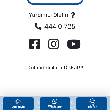
Yardımcı Olalım
444 0 725
Dolandırıcılara Dikkat!!!
© 2026
"Yazlikcim"
, bir
Begonvil Grup Emlak Tur. Tic. ve San. Ltd. Şti.
Whatsapp
Anasayfa
Telefon
tescilli markasıdır. Tüm hakları saklıdır.