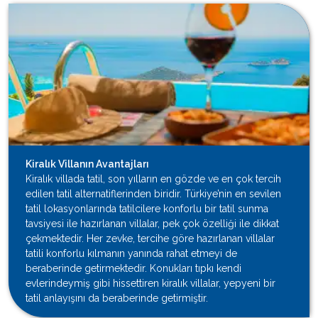
Kiralık Villanın Avantajları
Kiralık villada tatil, son yılların en gözde ve en çok tercih
edilen tatil alternatiflerinden biridir. Türkiye’nin en sevilen
tatil lokasyonlarında tatilcilere konforlu bir tatil sunma
tavsiyesi ile hazırlanan villalar, pek çok özelliği ile dikkat
çekmektedir. Her zevke, tercihe göre hazırlanan villalar
tatili konforlu kılmanın yanında rahat etmeyi de
beraberinde getirmektedir. Konukları tıpkı kendi
evlerindeymiş gibi hissettiren kiralık villalar, yepyeni bir
tatil anlayışını da beraberinde getirmiştir.