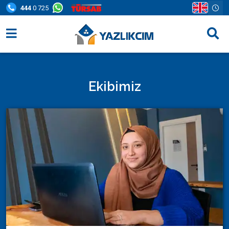
444
0 725
Villa Seçenekleri
Bölgeler
Ekibimiz
Fırsatlar
Bilgi Sayfaları
Blog
İletişim