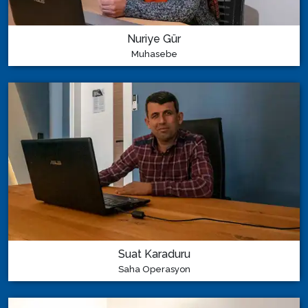
Nuriye Gür
Muhasebe
Suat Karaduru
Saha Operasyon