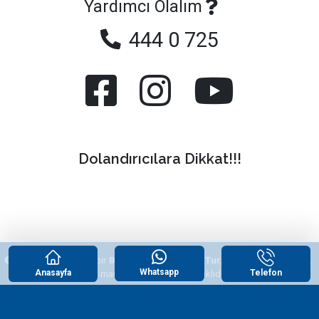
Yardımcı Olalım
444 0 725
Dolandırıcılara Dikkat!!!
© 2026
"Yazlikcim"
, bir
Begonvil Grup Emlak Tur. Tic. ve San. Ltd. Şti.
Whatsapp
Anasayfa
Telefon
tescilli markasıdır. Tüm hakları saklıdır.
WhatsApp