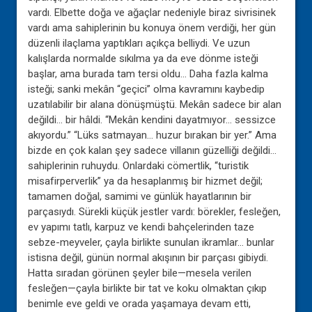
vardı. Elbette doğa ve ağaçlar nedeniyle biraz sivrisinek
vardı ama sahiplerinin bu konuya önem verdiği, her gün
düzenli ilaçlama yaptıkları açıkça belliydi. Ve uzun
kalışlarda normalde sıkılma ya da eve dönme isteği
başlar, ama burada tam tersi oldu… Daha fazla kalma
isteği; sanki mekân “geçici” olma kavramını kaybedip
uzatılabilir bir alana dönüşmüştü. Mekân sadece bir alan
değildi… bir hâldi. “Mekân kendini dayatmıyor… sessizce
akıyordu.” “Lüks satmayan… huzur bırakan bir yer.” Ama
bizde en çok kalan şey sadece villanın güzelliği değildi…
sahiplerinin ruhuydu. Onlardaki cömertlik, “turistik
misafirperverlik” ya da hesaplanmış bir hizmet değil;
tamamen doğal, samimi ve günlük hayatlarının bir
parçasıydı. Sürekli küçük jestler vardı: börekler, fesleğen,
ev yapımı tatlı, karpuz ve kendi bahçelerinden taze
sebze-meyveler, çayla birlikte sunulan ikramlar… bunlar
istisna değil, günün normal akışının bir parçası gibiydi.
Hatta sıradan görünen şeyler bile—mesela verilen
fesleğen—çayla birlikte bir tat ve koku olmaktan çıkıp
benimle eve geldi ve orada yaşamaya devam etti,