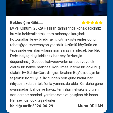
Beklediğim Gibi.....
Ev ve Konum: 25-29 Haziran tarihlerinde konakladığımız
bu villa beklentilerimizi tam anlamıyla karşıladı.
Fotoğraflar ile ev birebir aynı, gitmek isteyenler gönül
rahatlığıyla rezervasyon yapabilir. Üzümlü köyünün en
tepesinde yer alan villanın manzarasına ailecek bayıldık.
Evde ihtiyaç duyulabilecek her şey fazlasıyla
düşünülmüş. Sadece kahveseverler için cezveye ek
olarak bir kahve makinesi konulması harika bir dokunuş
olabilir. Ev Sahibi/Görevli İlgisi: İbrahim Bey''e ise ayrı bir
teşekkür borçluyuz. İlk günden son güne kadar her
ihtiyacımızda bir telefonla yanımızda oldu. Biz daha güne
uyanmadan bahçe ve havuz temizliğini eksiksiz bitiren;
son derece samimi, yardımsever ve çalışkan bir insan.
Her şey için çok teşekkürler!
Kaldığı tarih:
2026-06-29
Murat ORHAN