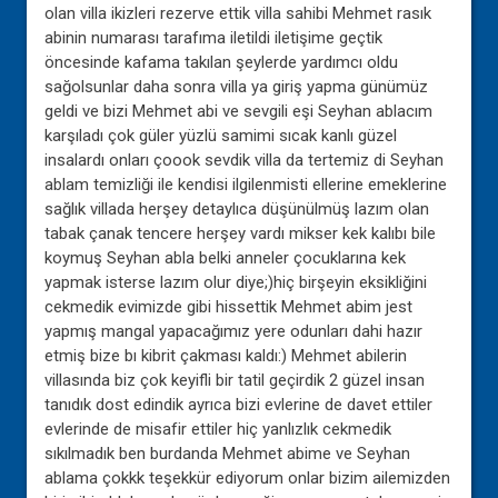
olan villa ikizleri rezerve ettik villa sahibi Mehmet rasık
abinin numarası tarafıma iletildi iletişime geçtik
öncesinde kafama takılan şeylerde yardımcı oldu
sağolsunlar daha sonra villa ya giriş yapma günümüz
geldi ve bizi Mehmet abi ve sevgili eşi Seyhan ablacım
karşıladı çok güler yüzlü samimi sıcak kanlı güzel
insalardı onları çoook sevdik villa da tertemiz di Seyhan
ablam temizliği ile kendisi ilgilenmisti ellerine emeklerine
sağlık villada herşey detaylıca düşünülmüş lazım olan
tabak çanak tencere herşey vardı mikser kek kalıbı bile
koymuş Seyhan abla belki anneler çocuklarına kek
yapmak isterse lazım olur diye;)hiç birşeyin eksikliğini
cekmedik evimizde gibi hissettik Mehmet abim jest
yapmış mangal yapacağımız yere odunları dahi hazır
etmiş bize bı kibrit çakması kaldı:) Mehmet abilerin
villasında biz çok keyifli bir tatil geçirdik 2 güzel insan
tanıdık dost edindik ayrıca bizi evlerine de davet ettiler
evlerinde de misafir ettiler hiç yanlızlık cekmedik
sıkılmadık ben burdanda Mehmet abime ve Seyhan
ablama çokkk teşekkür ediyorum onlar bizim ailemizden