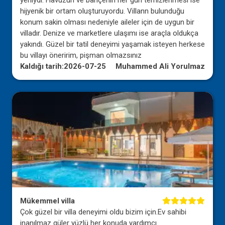
yeniydi. Havuzun ve bahçenin her gün temizlenmesi ise
hijyenik bir ortam oluşturuyordu. Villann bulunduğu
konum sakin olması nedeniyle aileler için de uygun bir
villadır. Denize ve marketlere ulaşımı ise araçla oldukça
yakındı. Güzel bir tatil deneyimi yaşamak isteyen herkese
bu villayı öneririm, pişman olmazsınız
Kaldığı tarih:
2026-07-25
Muhammed Ali Yorulmaz
Mükemmel villa
Çok güzel bir villa deneyimi oldu bizim için.Ev sahibi
inanılmaz güler yüzlü her konuda yardımcı