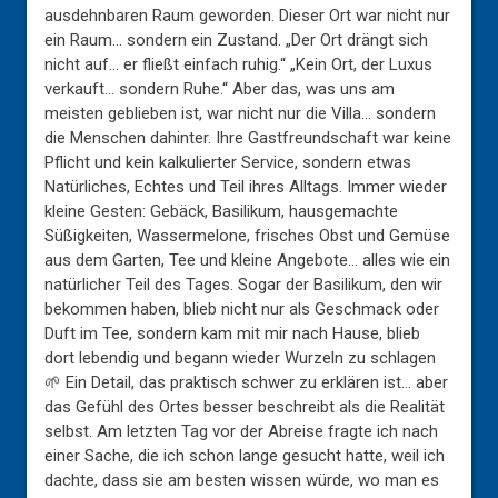
ausdehnbaren Raum geworden. Dieser Ort war nicht nur
ein Raum… sondern ein Zustand. „Der Ort drängt sich
nicht auf… er fließt einfach ruhig.“ „Kein Ort, der Luxus
verkauft… sondern Ruhe.“ Aber das, was uns am
meisten geblieben ist, war nicht nur die Villa… sondern
die Menschen dahinter. Ihre Gastfreundschaft war keine
Pflicht und kein kalkulierter Service, sondern etwas
Natürliches, Echtes und Teil ihres Alltags. Immer wieder
kleine Gesten: Gebäck, Basilikum, hausgemachte
Süßigkeiten, Wassermelone, frisches Obst und Gemüse
aus dem Garten, Tee und kleine Angebote… alles wie ein
natürlicher Teil des Tages. Sogar der Basilikum, den wir
bekommen haben, blieb nicht nur als Geschmack oder
Duft im Tee, sondern kam mit mir nach Hause, blieb
dort lebendig und begann wieder Wurzeln zu schlagen
🌱 Ein Detail, das praktisch schwer zu erklären ist… aber
das Gefühl des Ortes besser beschreibt als die Realität
selbst. Am letzten Tag vor der Abreise fragte ich nach
einer Sache, die ich schon lange gesucht hatte, weil ich
dachte, dass sie am besten wissen würde, wo man es