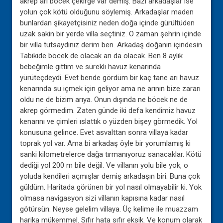
akrep arı böcek çekirge var demiş. Bazı arkadaşlar ise
yolun çok kötü olduğunu söylemiş. Arkadaşlar maden
bunlardan şikayetçisiniz neden doğa içinde gürültüden
uzak sakin bir yerde villa seçtiniz. O zaman şehrin içinde
bir villa tutsaydınız derim ben. Arkadaş doğanın içindesin
Tabikide böcek de olacak arı da olacak. Ben 8 aylık
bebeğimle gittim ve sürekli havuz kenarında
yürüteçdeydi. Evet bende gördüm bir kaç tane arı havuz
kenarında su içmek için geliyor ama ne arının bize zararı
oldu ne de bizim arıya. Onun dışında ne böcek ne de
akrep görmedim. Zaten günde iki defa kendimiz havuz
kenarını ve çimleri ıslattık o yüzden bişey görmedik. Yol
konusuna gelince. Evet asvalttan sonra villaya kadar
toprak yol var. Ama bi arkadaş öyle bir yorumlamış ki
sanki kilometrelerce dağa tırmanıyoruz sanacaklar. Kötü
dediği yol 200 m bile değil. Ve villanın yolu bile yok, o
yoluda kendileri açmışlar demiş arkadaşın biri. Buna çok
güldüm. Haritada görünen bir yol nasıl olmayabilir ki. Yok
olmasa navigasyon sizi villanın kapısına kadar nasıl
götürsün. Neyse gelelim villaya. Üç kelime ile muazzam
harika mükemmel. Sıfır hata sıfır eksik. Ve konum olarak