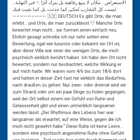
الاستعراض… مكان لا يبيع رفاهية بل يترك أثرًا ✨ في النهاية…
ليست كل التجارب تُحكى كما حدثت، بل كما بقيت فيك.
————————— 🇩🇪 DEUTSCH Es gibt Orte, die man
erlebt… und Orte, die man zurücklässt 🤍 Manche Orte
bewertet man nicht… sie formen einen einfach neu.
Ehrlich gesagt schreibe ich nur sehr selten eine
Bewertung, egal wie luxuriös oder bekannt ein Ort ist,
aber diese Villa war einer der wenigen Orte, die mich
psychisch wirklich berührt haben. Ich habe den Ort nicht
bewertet, sondern nur beobachtet, welche Wirkung er
auf mich hatte. Wir waren vom 4/6 bis zum 18/6 dort
und hatten in dieser Zeit fast nie wirklich das Bedürfnis,
nach draußen zu gehen. Nur zwei- oder dreimal sind wir
zum Strand oder um ein paar Dinge zu holen gegangen,
weil der Ort selbst einem ein Gefühl von Ruhe und
Gelassenheit gibt und einen unmerklich langsamer
werden lässt. „Der Rhythmus des Lebens hier war
langsamer als erwartet, auf eine Weise, gegen die ich
mich nicht gewehrt habe.“ Diese Ruhe ist keine Leere…
sondern eine psychisch angenehme Ruhe ohne Gefühl