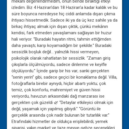
mekânı değerlendirmedim, onun bende bıraktığı etkiyi
izledim. Biz 4 Haziran’dan 18 Haziran’a kadar kaldık ve bu
süre boyunca neredeyse hiç ciddi anlamda dışarı çıkma
ihtiyacı hissetmedik. Sadece iki ya da üç kez sahile ya da
birkaç ihtiyaç almak için dışarı çıktık, çünkü mekânın
kendisi, fark etmeden yavaşlamanı sağlayan bir huzur
hali veriyor. “Buradaki hayatın ritmi, tahmin ettiğimden
daha yavaştı; karşı koyamadığım bir şekilde.” Buradaki
sessizlik boşluk değil… yalnızlık hissi vermeyen,
psikolojik olarak rahatlatan bir sessizlik. “Zaman giriş
çıkışlarla ölçülmüyordu, sadece dinlenme ve keyifle
ölçülüyordu.” İçinde garip bir his var; sanki gerçekten
“senin yerin” gibi, sadece geçici bir konaklama değil. Villa,
fotoğraflarla birebir aynıydı, hiçbir abartı yoktu; çok
temiz, çok konforlu, mahremiyet ve güven hissi
veriyordu, havuzun arkasındaki dağ manzarası ise
gerçekten çok güzeldi 🌿 “Detaylar etkileyici olmak için
değil, yaşamak için yapılmış gibiydi.” “Görüntü ile
gerçeklik arasında çok nadir bulunan bir tutarlılık var.”
Etrafındaki hizmetler de oldukça erişilebilirdi; yemek
siparişi, yakın market ve taze meyve-sebze seçenekleri