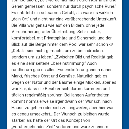
von Isolation. „Zeit wurde hier nicht durch Kommen und
Gehen gemessen, sondern nur durch psychische Ruhe.“
Es entsteht ein seltsames Gefühl, als wäre es wirklich
„dein Ort“ und nicht nur eine vorübergehende Unterkunft.
Die Villa war genau wie auf den Bildern, ohne jede
Verschönerung oder Übertreibung. Sehr sauber,
komfortabel, mit Privatsphäre und Sicherheit, und der
Blick auf die Berge hinter dem Pool war sehr schön 🌿
„Details sind nicht gemacht, um zu beeindrucken,
sondern um zu leben.“ „Zwischen Bild und Realität gab
es eine sehr seltene Übereinstimmung.“ Auch
rundherum gab es alles: Essenslieferung, einen nahen
Markt, frisches Obst und Gemüse. Natürlich gab es
wegen der Natur und der Bäume einige Mücken, aber es
war klar, dass die Besitzer sich darum kümmern und
täglich regelmäßig sprühen. Bei langen Aufenthalten
kommt normalerweise irgendwann der Wunsch, nach
Hause zu gehen oder sich zu langweilen, aber hier war
es genau umgekehrt… Der Wunsch zu bleiben wurde
stärker, als hätte der Ort das Konzept von
„vorübergehender Zeit“ verloren und wäre zu einem