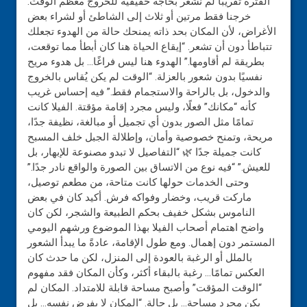
الفترة تقريبًا لم نشعر بحاجة حقيقية للخروج معظم الوقت.
خرجنا فقط مرتين أو ثلاث إلى الشاطئ أو لشراء بعض
الأغراض، لأن المكان بحد ذاته يمنحك حالة من الهدوء تجعلك
تتباطأ دون أن تشعر. “إيقاع الحياة هنا كان أبطأ مما توقعت،
بطريقة لم أقاومها.” الهدوء هنا ليس فراغًا… بل هدوء مريح
نفسيًا بدون شعور بالعزلة. “الوقت لم يكن يُقاس بالخروج
والدخول، بل بالراحة والاستجمام فقط.” فيه إحساس غريب
كأنه “مكانك” فعلًا، وليس مجرد إقامة مؤقتة. الفيلا كانت
تمامًا مثل الصور بدون أي تجميل أو مبالغة، نظيفة جدًا،
مريحة، وتمنح خصوصية وأمان، وإطلالة الجبل خلف المسبح
كانت جميلة جدًا 🌿 “التفاصيل لا تبدو مصنوعة للإبهار، بل
للعيش.” “فيه نوع من الاتساق بين الصورة والواقع نادر جدًا.”
وحتى الخدمات حولها كانت متاحة، من مطعم توصيل،
ماركت قريب، وخضار وفواكه فرش. أكيد كان في بعض
الناموس بشكل خفيف بحكم الطبيعة والشجر، لكن كان
واضح اهتمام أصحاب الفيلا بهذا الموضوع ورشهم اليومي
المستمر دون إهمال. ومع طول الإقامة، عادةً ما يبدأ الشعور
بالملل أو الرغبة بالعودة إلى المنزل، لكن ما حدث كان
العكس تمامًا… رغبة بالبقاء أكثر، وكأن المكان فقد مفهوم
“الوقت المؤقت” وأصبح مساحة قابلة للامتداد. المكان لم
يكن مجرد مساحة… بل حالة. “المكان لا يفرض نفسه… بل