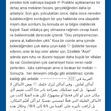
yeniden kök salmaya başladı 🌱 Pratikte açıklanamaz bir
detay ama mekânın hissini, gerçekliğinden daha iyi
anlatıyor. Son gün, yolculuktan önce, daha önce nereden
bulabileceğimi sorduğum bir şey hakkında ona ulaşabilir
miyim diye sordum; bu konuda en iyi bilgisi olabilecek
kişiydi. Saat oldukça geç olmasına rağmen cevap basit
ve beklenmedik derecede içtendi: “Onu yetiştiremezsin…
yanına al, kalbimden çıktı.” Kısa bir cümle ama içimde
beklediğimden çok daha uzun kaldı 🤍 Şiddetle tavsiye
ederim; ister iki kişi ister aileler için. Özellikle “Asel”
adında aynı ruhu ve düzeni taşıyan daha büyük bir villaları
da var. Gösterişten çok samimiyet hissi veren nadir
yerlerden… lüks satmayan ama iz bırakan bir mekân ✨
Sonuçta… her deneyim olduğu gibi anlatılmaz; içinde
kaldığı gibi anlatılır. ————————— 🇦🇪 العربية في
أماكن تُعاش… وفي أماكن تُترك خلفك 🤍 بعض الأماكن لا
تُقيمها… بل تُعيد تشكيلك. بصراحة نادر جدًا أكتب تقييم لأي
مكان حتى لو كان فخمًا أو مشهورًا، لكن هذه الفيلا كانت من
الأماكن القليلة التي فعلًا لمستني نفسيًا. لم أكن أقيّم المكان،
بل أراقب تأثيره علي. أقمنا من 4/6 إلى 18/6، وخلال هذه