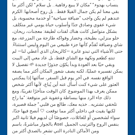
ينساب بهدوء.” “مكان لا يبيع رفاهية… بل سلام.” لكن أكثر ما
بقي معنا لم يكن جمال الفيلا فقط… بل روح أصحابها. الكرم
عندهم لم يكن واجب “ضيافة سياحية” أو خدمة محسوبة، بل
شيء عفوي وصادق جدًا وأسلوب حياة يومي غير متكلف.
بشكل متواصل كانت هناك لفتات لطيفة: معجنات، ريحان،
حلو منزلي، بطيخة، وخضار وفواكه طازجة من المزرعة، مع
شاي وضيافة تُقدَّم كأنها جزء طبيعي من اليوم وليس استثناءً.
حتى الأشياء التي تبدو عابرة —كالريحان الذي أُعطي لنا— لم
تنتهِ كطعم ونكهة مع الشاي فقط، بل عاد معي إلى البيت
وبقي حيًا بعد العودة وبدأ يكوّن جذورًا جديدة 🌱 تفصيل لا
يمكن تفسيره عمليًا، لكنه يصف شعور المكان أكثر مما يصفه
الواقع نفسه. في آخر يوم قبل السفر، سألتها إذا يمكنني
العثور على شيء كنت أسأل عنه أين يُباع، لأنها أكثر شخص
ممكن يعرف بهذا الموضوع. كان الوقت متأخرًا تقريبًا، ومع
ذلك جاء الرد منها ببساطة وعفوية غير متوقعة: “ما راح
تلحقي تشتريه… خذيه معك، طالع من قلبي.” جملة قصيرة،
لكنها بقيت في داخلي أكثر مما توقعت 🤍 أنصح فيها جدًا،
سواء لشخصين أو للعائلات، خصوصًا أن لديهم فيلا ثانية اكبر
بالجوار مباشرةً، باسم Asel بنفس الروح والترتيب الجميل.
ومن الأماكن النادرة التي تشعر بالصدق أكثر من