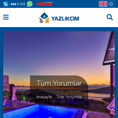
444
0 725
Villa Seçenekleri
Bölgeler
Fırsatlar
Bilgi Sayfaları
Blog
Tüm Yorumlar
İletişim
Anasayfa
Tüm Yorumlar