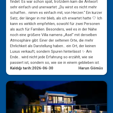
findet. Es war schon spät, trotzdem kam die Antwort
sehr einfach und unerwartet: „Du wirst es nicht mehr
schaffen… nimm es einfach mit, von Herzen.“ Ein kurzer
Satz, der länger in mir blieb, als ich erwartet hatte 🤍 Ich
kann es wirklich empfehlen, sowohl für zwei Personen
als auch für Familien. Besonders, weil es in der Nähe
noch eine größere Villa namens „Asel“ mit derselben
Atmosphäre gibt. Einer der seltenen Orte, die mehr
Ehrlichkeit als Darstellung haben… ein Ort, der keinen
Luxus verkauft, sondern Spuren hinterlässt ✨ Am
Ende… wird nicht jede Erfahrung so erzählt, wie sie
passiert ist, sondern so, wie sie in einem geblieben ist.
Kaldığı tarih:
2026-06-30
Harun Gömüs