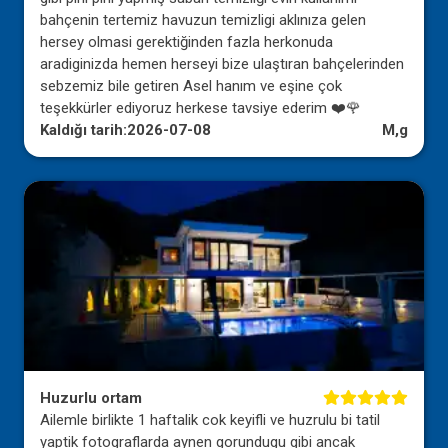
bahçenin tertemiz havuzun temizligi aklınıza gelen
hersey olmasi gerektiğinden fazla herkonuda
aradiginizda hemen herseyi bize ulaştıran bahçelerinden
sebzemiz bile getiren Asel hanım ve eşine çok
teşekkürler ediyoruz herkese tavsiye ederim ❤️🌹
Kaldığı tarih:
2026-07-08
M,g
Huzurlu ortam
Ailemle birlikte 1 haftalik cok keyifli ve huzrulu bi tatil
yaptik fotograflarda aynen gorundugu gibi ancak