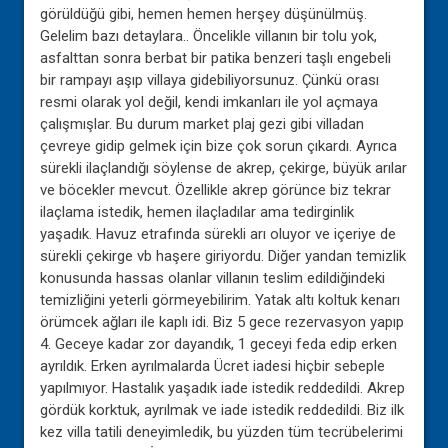
görüldüğü gibi, hemen hemen herşey düşünülmüş.
Gelelim bazı detaylara.. Öncelikle villanın bir tolu yok,
asfalttan sonra berbat bir patika benzeri taşlı engebeli
bir rampayı aşıp villaya gidebiliyorsunuz. Çünkü orası
resmi olarak yol değil, kendi imkanları ile yol açmaya
çalışmışlar. Bu durum market plaj gezi gibi villadan
çevreye gidip gelmek için bize çok sorun çıkardı. Ayrıca
sürekli ilaçlandığı söylense de akrep, çekirge, büyük arılar
ve böcekler mevcut. Özellikle akrep görünce biz tekrar
ilaçlama istedik, hemen ilaçladılar ama tedirginlik
yaşadık. Havuz etrafında sürekli arı oluyor ve içeriye de
sürekli çekirge vb haşere giriyordu. Diğer yandan temizlik
konusunda hassas olanlar villanın teslim edildiğindeki
temizliğini yeterli görmeyebilirim. Yatak altı koltuk kenarı
örümcek ağları ile kaplı idi. Biz 5 gece rezervasyon yapıp
4. Geceye kadar zor dayandık, 1 geceyi feda edip erken
ayrıldık. Erken ayrılmalarda Ücret iadesi hiçbir sebeple
yapılmıyor. Hastalık yaşadık iade istedik reddedildi. Akrep
gördük korktuk, ayrılmak ve iade istedik reddedildi. Biz ilk
kez villa tatili deneyimledik, bu yüzden tüm tecrübelerimi