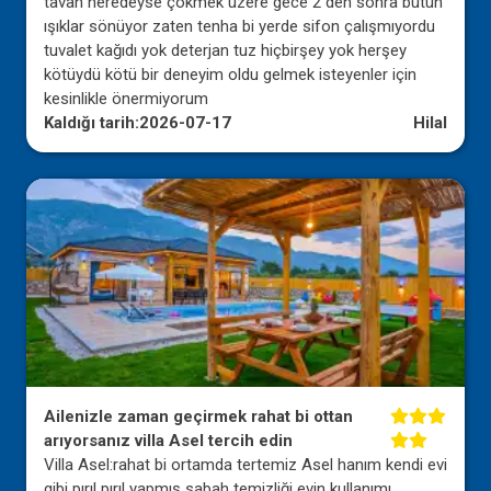
tavan neredeyse çökmek üzere gece 2 den sonra bütün
ışıklar sönüyor zaten tenha bi yerde sifon çalışmıyordu
tuvalet kağıdı yok deterjan tuz hiçbirşey yok herşey
kötüydü kötü bir deneyim oldu gelmek isteyenler için
kesinlikle önermiyorum
Kaldığı tarih:
2026-07-17
Hilal
Ailenizle zaman geçirmek rahat bi ottan
arıyorsanız villa Asel tercih edin
Villa Asel:rahat bi ortamda tertemiz Asel hanım kendi evi
gibi pırıl pırıl yapmış sabah temizliği evin kullanımı