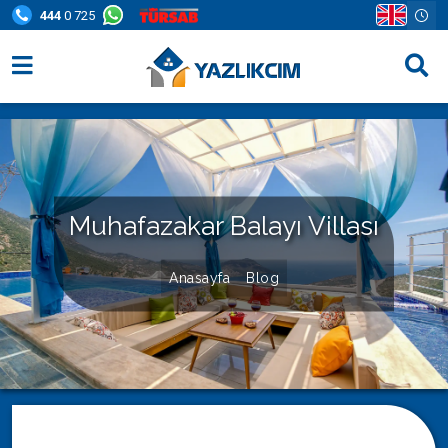
444
0 725
Villa Seçenekleri
Bölgeler
Fırsatlar
Muhafazakar Balayı Villası
Bilgi Sayfaları
Anasayfa
Blog
Blog
İletişim