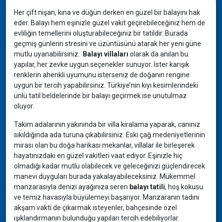
Her çift nişan, kına ve düğün derken en güzel bir balayını hak
eder. Balayı hem eşinizle güzel vakit geçirebileceğiniz hem de
evliliğin temellerini oluşturabileceğiniz bir tatildir. Burada
geçmiş günlerin stresini ve üzüntüsünü atarak her yeni güne
mutlu uyanabilirsiniz.
Balayı villaları
olarak da anılan bu
yapılar, her zevke uygun seçenekler sunuyor. İster karışık
renklerin ahenkli uyumunu isterseniz de doğanın rengine
uygun bir tercih yapabilirsiniz. Türkiye’nin kıyı kesimlerindeki
ünlü tatil beldelerinde bir balayı geçirmek ise unutulmaz
oluyor.
Takım adalarının yakınında bir villa kiralama yaparak, canınız
sıkıldığında ada turuna çıkabilirsiniz. Eski çağ medeniyetlerinin
mirası olan bu doğa harikası mekanlar, villalar ile birleşerek
hayatınızdaki en güzel vakitleri vaat ediyor. Eşinizle hiç
olmadığı kadar mutlu olabilecek ve geleceğinizi güçlendirecek
manevi duyguları burada yakalayabileceksiniz. Mükemmel
manzarasıyla denizi ayağınıza seren
balayı tatili
, hoş kokusu
ve temiz havasıyla büyülemeyi başarıyor. Manzaranın tadını
akşam vakti de çıkarmak isteyenler, bahçesinde özel
ışıklandırmanın bulunduğu yapıları tercih edebiliyorlar.