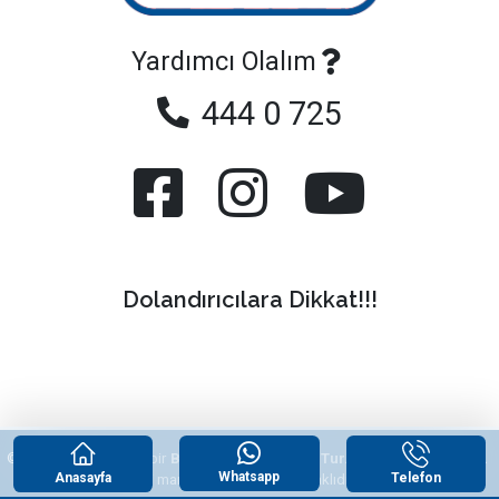
Yardımcı Olalım
444 0 725
Dolandırıcılara Dikkat!!!
© 2026
"Yazlikcim"
, bir
Begonvil Grup Emlak Tur. Tic. ve San. Ltd. Şti.
Whatsapp
Anasayfa
Telefon
tescilli markasıdır. Tüm hakları saklıdır.