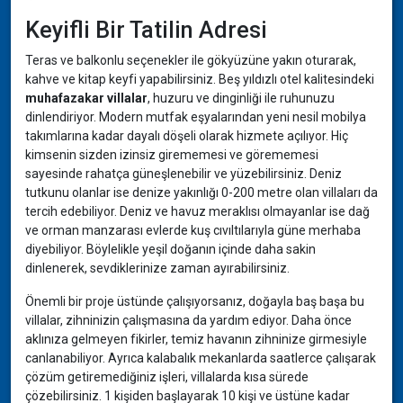
Keyifli Bir Tatilin Adresi
Teras ve balkonlu seçenekler ile gökyüzüne yakın oturarak,
kahve ve kitap keyfi yapabilirsiniz. Beş yıldızlı otel kalitesindeki
muhafazakar villalar
, huzuru ve dinginliği ile ruhunuzu
dinlendiriyor. Modern mutfak eşyalarından yeni nesil mobilya
takımlarına kadar dayalı döşeli olarak hizmete açılıyor. Hiç
kimsenin sizden izinsiz girememesi ve görememesi
sayesinde rahatça güneşlenebilir ve yüzebilirsiniz. Deniz
tutkunu olanlar ise denize yakınlığı 0-200 metre olan villaları da
tercih edebiliyor. Deniz ve havuz meraklısı olmayanlar ise dağ
ve orman manzarası evlerde kuş cıvıltılarıyla güne merhaba
diyebiliyor. Böylelikle yeşil doğanın içinde daha sakin
dinlenerek, sevdiklerinize zaman ayırabilirsiniz.
Önemli bir proje üstünde çalışıyorsanız, doğayla baş başa bu
villalar, zihninizin çalışmasına da yardım ediyor. Daha önce
aklınıza gelmeyen fikirler, temiz havanın zihninize girmesiyle
canlanabiliyor. Ayrıca kalabalık mekanlarda saatlerce çalışarak
çözüm getiremediğiniz işleri, villalarda kısa sürede
çözebilirsiniz. 1 kişiden başlayarak 10 kişi ve üstüne kadar