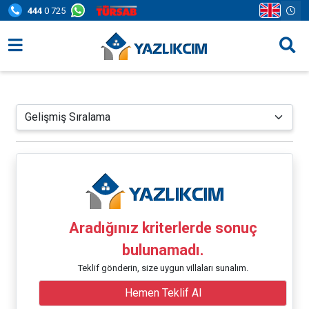
444
0 725
Villa Seçenekleri
Bölgeler
Fırsatlar
Bilgi Sayfaları
Blog
İletişim
Aradığınız kriterlerde sonuç
bulunamadı.
Teklif gönderin, size uygun villaları sunalım.
Hemen Teklif Al