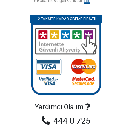
Bakanlık Belgeli Konutlar
12 TAKSITE KADAR ÖDEME FIRSATI
Yardımcı Olalım
444 0 725