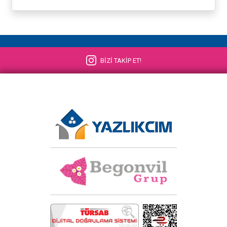
BİZİ TAKİP ET!