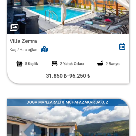
Villa Zemra
Kaş / Hacıoğlan
5
Kişilik
2
Yatak Odası
2
Banyo
31.850 ₺
-
96.250 ₺
DOGA MANZARALI & MUHAFAZAKAR JAKUZI