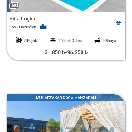
Villa Loçka
Kaş / Hacıoğlan
5
Kişilik
2
Yatak Odası
2
Banyo
31.850 ₺
-
96.250 ₺
MUHAFZAKAR DOĞA MANZARALI