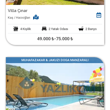
Villa Çınar
Kaş / Hacıoğlan
4
Kişilik
2
Yatak Odası
2
Banyo
49.000 ₺
-
75.000 ₺
MUHAFAZAKAR & JAKUZI DOGA MANZARALI