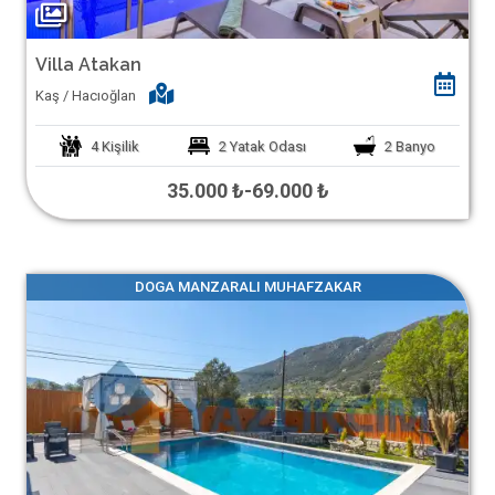
Villa Atakan
Kaş / Hacıoğlan
4
Kişilik
2
Yatak Odası
2
Banyo
35.000 ₺
-
69.000 ₺
DOGA MANZARALI MUHAFZAKAR