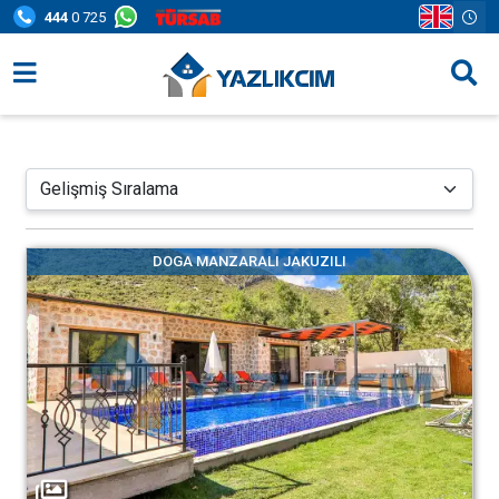
444
0 725
Villa Seçenekleri
Bölgeler
Fırsatlar
DOGA MANZARALI JAKUZILI
Bilgi Sayfaları
Blog
İletişim