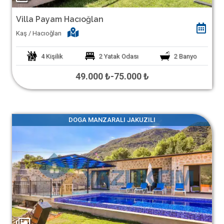
Villa Payam Hacıoğlan
Kaş / Hacıoğlan
4
Kişilik
2
Yatak Odası
2
Banyo
49.000 ₺
-
75.000 ₺
DOGA MANZARALI JAKUZILI