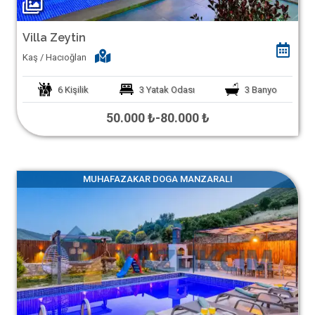
Villa Zeytin
Kaş / Hacıoğlan
6
Kişilik
3
Yatak Odası
3
Banyo
50.000 ₺
-
80.000 ₺
MUHAFAZAKAR DOGA MANZARALI