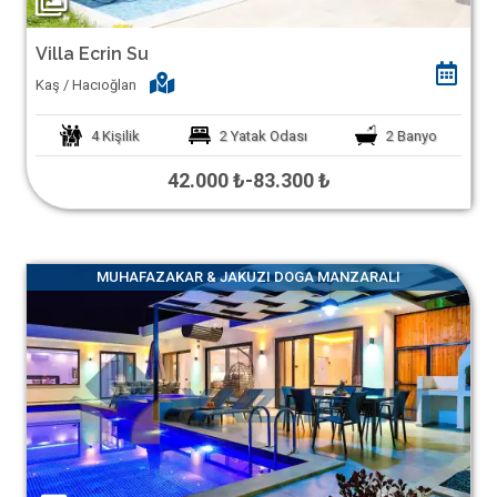
Villa Ecrin Su
Kaş / Hacıoğlan
4
Kişilik
2
Yatak Odası
2
Banyo
42.000 ₺
-
83.300 ₺
MUHAFAZAKAR & JAKUZI DOGA MANZARALI