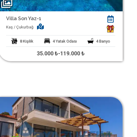
Villa Son Yaz-1
Kaş / Çukurbağ
1
8
Kişilik
4
Yatak Odası
4
Banyo
35.000 ₺
-
119.000 ₺