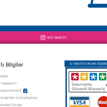
BİZİ TAKİP ET!
lı Bilgiler
12 TAKSITE KADAR ÖDEME 
mızda
Yazlıkcım?
asyon Kontrol
ma Şartları ve Sözleşmesi
Sorulan Sorular