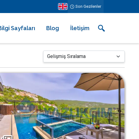
Son Gezilenler
Bilgi Sayfaları
Blog
İletişim
Hakkımızda
Ekibimiz
Kiralama Şartları ve Sözleşmesi
Sıkça Sorulan Sorular
Erken Rezervasyonun Avantajları
Diğer Hizmetlerimiz
Gezilecek Yerler
Basında Biz
Tüm Yorumlar