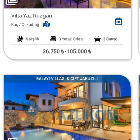
Villa Yaz Rüzgarı
Kaş / Çukurbağ
6
Kişilik
3
Yatak Odası
3
Banyo
36.750 ₺
-
105.000 ₺
BALAYI VILLASI & ÇIFT JAKUZILI