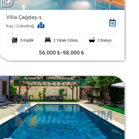
Villa Çağdaş-1
Kaş / Çukurbağ
5
Kişilik
2
Yatak Odası
2
Banyo
56.000 ₺
-
98.000 ₺