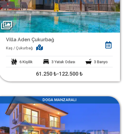
Villa Aden Çukurbağ
Kaş / Çukurbağ
6
Kişilik
3
Yatak Odası
3
Banyo
61.250 ₺
-
122.500 ₺
DOGA MANZARALI