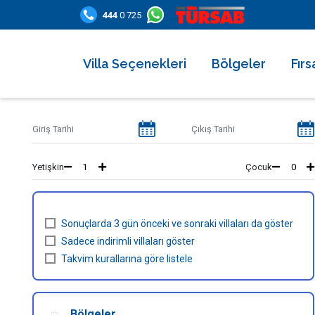
444
0 725
Villa Seçenekleri
Bölgeler
Fırs
2026 Villaları
Kalkan
Son
Villa Seçenekleri
Balayı Villaları
İslamlar
İndi
Bölgeler
Korunaklı Muhafazakar Villalar
Üzümlü
Kısa
Yetişkin
Çocuk
Fırsatlar
Kapalı Havuzlu Villalar
Kaş
5 Ge
Bilgi Sayfaları
Çocuk Havuzlu Villalar
Patara
Fırs
Sonuçlarda 3 gün önceki ve sonraki villaları da göster
Blog
Denize Yakın Villalar
Fethiye
Sadece indirimli villaları göster
İletişim
Takvim kurallarına göre listele
Deniz Manzaralı Villalar
Dalyan
Ekonomik Villalar
Bodrum
Bölgeler
Lüks Villalar
Göcek