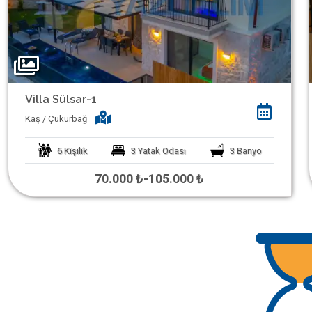
Villa Sülsar-1
Kaş / Çukurbağ
6
Kişilik
3
Yatak Odası
3
Banyo
70.000 ₺
-
105.000 ₺