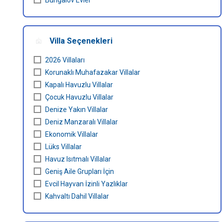
Bungalov Evler
Antalya / Kalkan / Kınık
Antalya / Kalkan / Aklar
Antalya / Kalkan / Bezirgan
Villa Seçenekleri
Antalya / Kalkan / Akbel
Antalya / Kalkan / İkizce
2026 Villaları
Antalya / Kalkan / Kızıltaş
Korunaklı Muhafazakar Villalar
Antalya / Kalkan / Gelemiş
Kapalı Havuzlu Villalar
Antalya / Kalkan / Ova
Çocuk Havuzlu Villalar
Denize Yakın Villalar
Antalya / Kaş
Deniz Manzaralı Villalar
Antalya / Kaş / Kaş
Ekonomik Villalar
Antalya / Kaş / Sarıbelen
Lüks Villalar
Antalya / Kaş / Hacıoğlan
Havuz Isıtmalı Villalar
Antalya / Kaş / Yuvacık
Geniş Aile Grupları İçin
Antalya / Kaş / Arma
Evcil Hayvan İzinli Yazlıklar
Antalya / Kaş / Çukurbağ
Kahvaltı Dahil Villalar
Antalya / Kaş / Gökseki
Antalya / Kaş / Bayındır