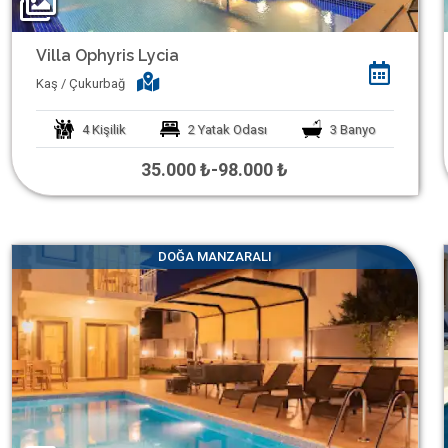
Villa Ophyris Lycia
Kaş / Çukurbağ
4
Kişilik
2
Yatak Odası
3
Banyo
35.000 ₺
-
98.000 ₺
DOĞA MANZARALI