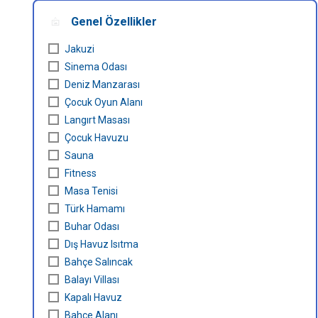
Antalya / Kaş / Sütleğen
Genel Özellikler
Antalya / Patara
Jakuzi
Antalya / Patara / Patara
Sinema Odası
Antalya / Patara / Yalı
Deniz Manzarası
Antalya / Demre
Çocuk Oyun Alanı
Antalya / Demre / Demre
Langırt Masası
Çocuk Havuzu
Antalya / Kemer
Sauna
Antalya / Kemer / Kemer
Fitness
Antalya / Belek
Masa Tenisi
Türk Hamamı
Antalya / Belek / Belek
Buhar Odası
Antalya / Lara
Dış Havuz Isıtma
Antalya / Lara / Lara
Bahçe Salıncak
Balayı Villası
Antalya / Kumluca
Kapalı Havuz
Antalya / Kumluca / Kumluca
Bahçe Alanı