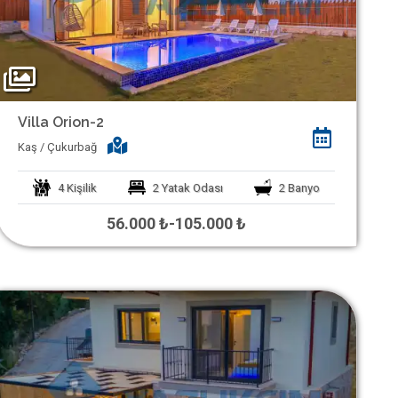
Villa Orion-2
Kaş / Çukurbağ
4
Kişilik
2
Yatak Odası
2
Banyo
56.000 ₺
-
105.000 ₺