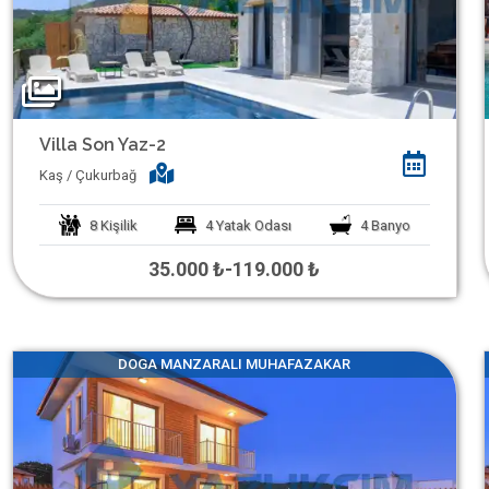
Villa Son Yaz-2
Kaş / Çukurbağ
8
Kişilik
4
Yatak Odası
4
Banyo
35.000 ₺
-
119.000 ₺
DOGA MANZARALI MUHAFAZAKAR