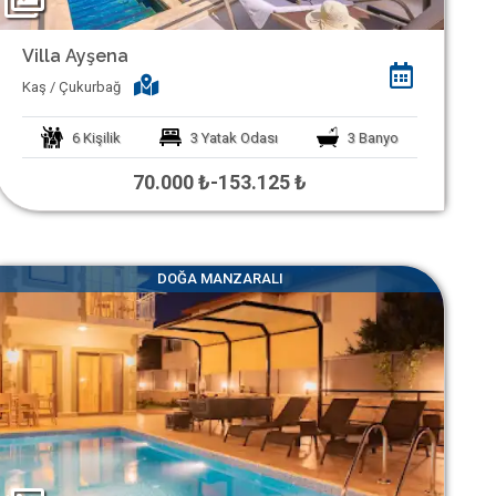
Kişisel Verilerin Korunması
Villa Ayşena
Çerez Aydınlatma Metni
Kaş / Çukurbağ
KVK Başvuru Formu
6
Kişilik
3
Yatak Odası
3
Banyo
Villamı Kiraya Vermek İstiyorum
70.000 ₺
-
153.125 ₺
Sağlığınız Bizim İçin Değerli
Konut İzin Belge Başvurusu
DOĞA MANZARALI
Bakanlık Belgeli Konutlar