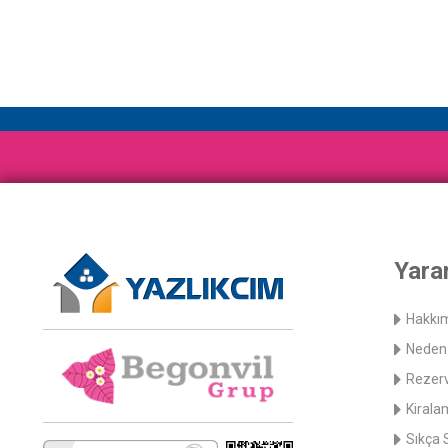
Yarar
Hakkı
Neden 
Rezerv
Kirala
Sıkça 