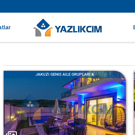
atlar
 Dakika Fırsatları
rimli Villalar
 Süreli Kiralıklar
JAKUZI GENIS AILE GRUPLARI &
ce Altı Villalar
at Çarkı