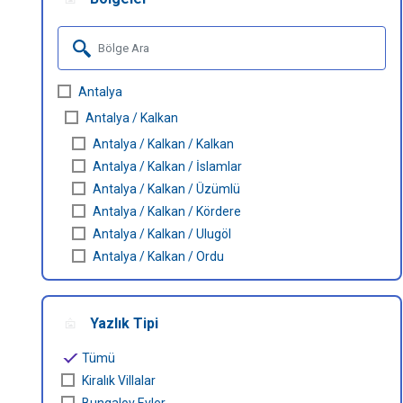
Havuz Isıtmalı Villalar
Sapanca
Geniş Aile Grupları İçin
Tüm Villalar
Antalya
Evcil Hayvan İzinli Yazlıklar
Antalya / Kalkan
Kiralık Apartlar
Antalya / Kalkan / Kalkan
Bungalov Evler
Antalya / Kalkan / İslamlar
Antalya / Kalkan / Üzümlü
Kahvaltı Dahil Villalar
Antalya / Kalkan / Kördere
Tüm Villalar
Antalya / Kalkan / Ulugöl
Antalya / Kalkan / Ordu
Antalya / Kalkan / Kışla
Antalya / Kalkan / Kalamar
Yazlık Tipi
Antalya / Kalkan / Palamut
Antalya / Kalkan / Çayköy
Tümü
Antalya / Kalkan / Çavdır
Kiralık Villalar
Antalya / Kalkan / Yeşilköy