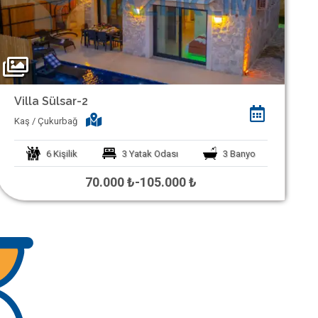
Villa Sülsar-2
Kaş / Çukurbağ
6
Kişilik
3
Yatak Odası
3
Banyo
70.000 ₺
-
105.000 ₺