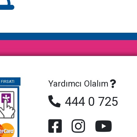
Yardımcı Olalım
FIRSATI
444 0 725