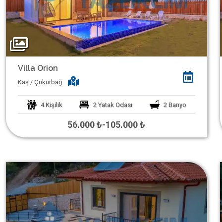
Villa Orion
Kaş / Çukurbağ
4
Kişilik
2
Yatak Odası
2
Banyo
56.000 ₺
-
105.000 ₺