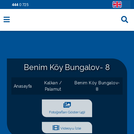
444
0 725
Villa Seçenekleri
Bölgeler
Fırsatlar
Benim Köy Bungalov- 8
Bilgi Sayfaları
Kalkan /
Benim Köy Bungalov-
Blog
Anasayfa
Palamut
8
İletişim
Fotoğrafları Göster (49)
Videoyu İzle