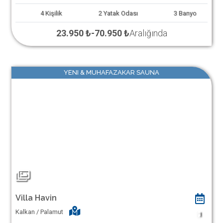
4
Kişilik
2
Yatak Odası
3
Banyo
23.950 ₺
-
70.950 ₺
Aralığında
YENI & MUHAFAZAKAR SAUNA
Villa Havin
Kalkan / Palamut
1