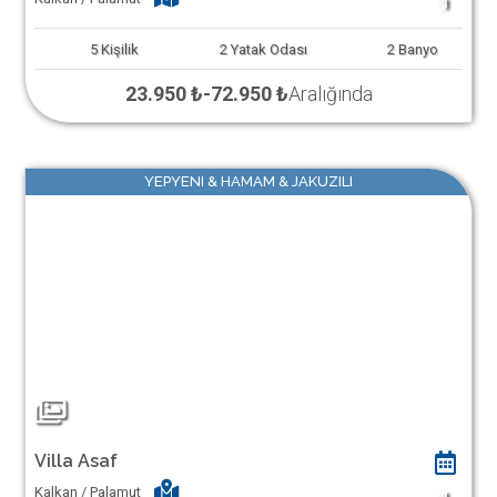
1
5
Kişilik
2
Yatak Odası
2
Banyo
23.950 ₺
-
72.950 ₺
Aralığında
YEPYENI & HAMAM & JAKUZILI
Villa Asaf
Kalkan / Palamut
1