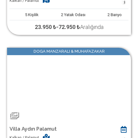
Kalkan / Palamut
1
5
Kişilik
2
Yatak Odası
2
Banyo
23.950 ₺
-
72.950 ₺
Aralığında
DOGA MANZARALI & MUHAFAZAKAR
Villa Aydın Palamut
Kalkan / Palamut