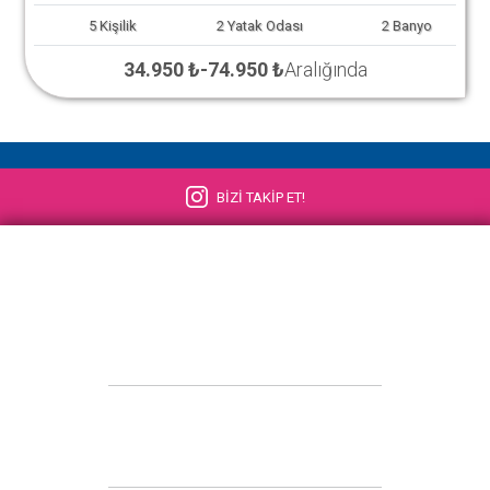
5
Kişilik
2
Yatak Odası
2
Banyo
34.950 ₺
-
74.950 ₺
Aralığında
BİZİ TAKİP ET!