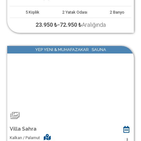
5
Kişilik
2
Yatak Odası
2
Banyo
23.950 ₺
-
72.950 ₺
Aralığında
YEP YENI & MUHAFAZAKAR SAUNA
Villa Sahra
Kalkan / Palamut
1