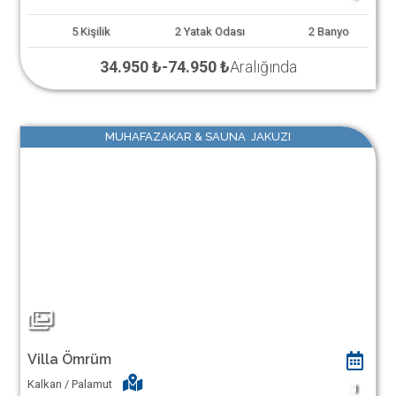
5
Kişilik
2
Yatak Odası
2
Banyo
34.950 ₺
-
74.950 ₺
Aralığında
MUHAFAZAKAR & SAUNA JAKUZI
Villa Ömrüm
Kalkan / Palamut
1