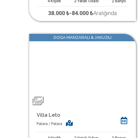
4
Kişilik
2
Yatak Odası
2
Banyo
38.000 ₺
-
84.000 ₺
Aralığında
DOGA MANZARALI & JAKUZILI
Villa Leto
Patara / Patara
4
Kişilik
2
Yatak Odası
2
Banyo