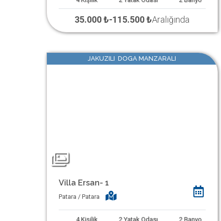
35.000 ₺
-
115.500 ₺
Aralığında
JAKUZILI DOGA MANZARALI
Villa Ersan- 1
Patara / Patara
4
Kişilik
2
Yatak Odası
2
Banyo