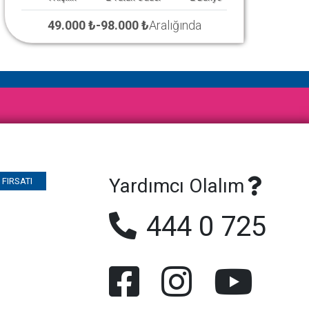
49.000 ₺
-
98.000 ₺
Aralığında
Yardımcı Olalım
FIRSATI
444 0 725