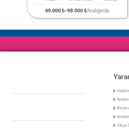
49.000 ₺
-
98.000 ₺
Aralığında
Yarar
Hakkı
Neden 
Rezerv
Kirala
Sıkça 