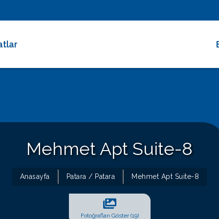
atlar
 Dakika Fırsatları
rimli Villalar
 Süreli Kiralıklar
ce Altı Villalar
Mehmet Apt Suite-8
at Çarkı
Anasayfa
Patara / Patara
Mehmet Apt Suite-8
Fotoğrafları Göster (19)