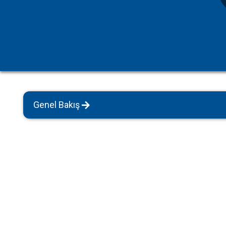
Havuz Isıtmalı Villalar
Sapanca
Geniş Aile Grupları İçin
Tüm Villalar
Evcil Hayvan İzinli Yazlıklar
Kiralık Apartlar
Bungalov Evler
Genel Bakış
Kahvaltı Dahil Villalar
Tüm Villalar