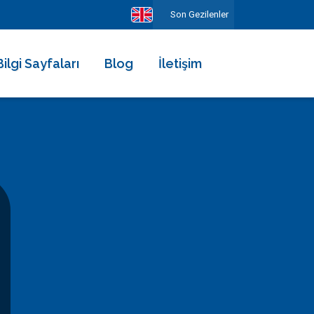
Son Gezilenler
Bilgi Sayfaları
Blog
İletişim
Hakkımızda
Ekibimiz
Kiralama Şartları ve Sözleşmesi
Sıkça Sorulan Sorular
Erken Rezervasyonun Avantajları
Diğer Hizmetlerimiz
Gezilecek Yerler
Basında Biz
Tüm Yorumlar