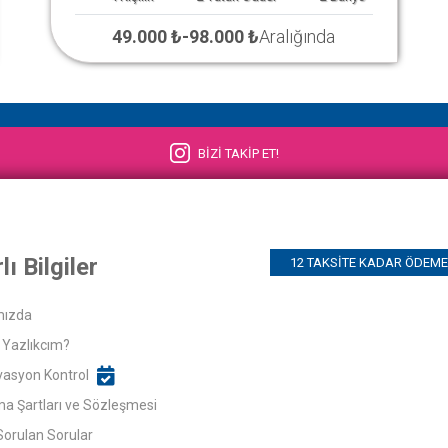
49.000 ₺
-
98.000 ₺
Aralığında
BİZİ TAKİP ET!
lı Bilgiler
12 TAKSITE KADAR ÖDEME 
mızda
Yazlıkcım?
asyon Kontrol
ma Şartları ve Sözleşmesi
Sorulan Sorular