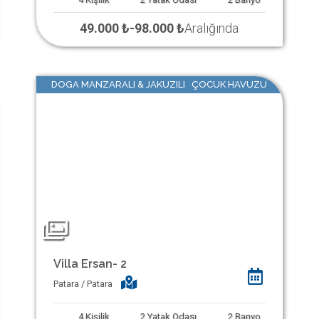
49.000 ₺
-
98.000 ₺
Aralığında
DOGA MANZARALI & JAKUZILI ÇOCUK HAVUZU
Villa Ersan- 2
Patara / Patara
4
Kişilik
2
Yatak Odası
2
Banyo