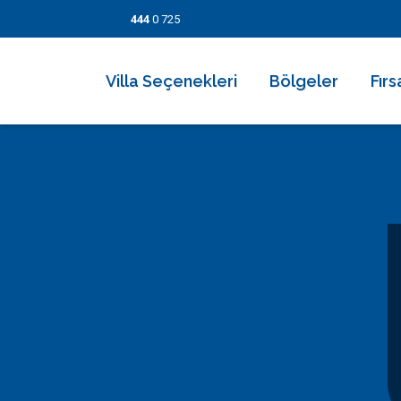
444
0 725
Villa Seçenekleri
Bölgeler
Fırs
2026 Villaları
Kalkan
Son
Villa Seçenekleri
Balayı Villaları
İslamlar
İndi
Bölgeler
Korunaklı Muhafazakar Villalar
Üzümlü
Kısa
Fırsatlar
Kapalı Havuzlu Villalar
Kaş
5 Ge
Bilgi Sayfaları
Çocuk Havuzlu Villalar
Patara
Fırs
Blog
Denize Yakın Villalar
Fethiye
İletişim
Deniz Manzaralı Villalar
Dalyan
Ekonomik Villalar
Bodrum
Lüks Villalar
Göcek