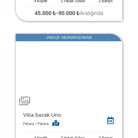
4
Kişilik
2
Yatak Odası
2
Banyo
45.000 ₺
-
90.000 ₺
Aralığında
JAKUZI MUHAFAZAKAR
Villa Sazak Uno
Patara / Patara
4
Kişilik
2
Yatak Odası
2
Banyo