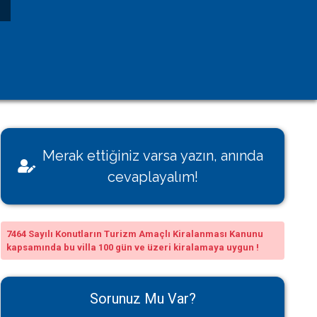
Kişisel Verilerin Korunması
Çerez Aydınlatma Metni
KVK Başvuru Formu
Villamı Kiraya Vermek İstiyorum
Sağlığınız Bizim İçin Değerli
Merak ettiğiniz varsa yazın, anında
Konut İzin Belge Başvurusu
cevaplayalım!
Bakanlık Belgeli Konutlar
7464 Sayılı Konutların Turizm Amaçlı Kiralanması Kanunu
kapsamında bu villa 100 gün ve üzeri kiralamaya uygun !
Sorunuz Mu Var?