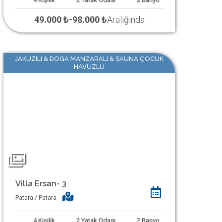
49.000 ₺
-
98.000 ₺
Aralığında
JAKUZILI & DOGA MANZARALI & SAUNA ÇOCUK
HAVUZLU
Villa Ersan- 3
Patara / Patara
4
Kişilik
2
Yatak Odası
2
Banyo