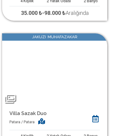
4
Kişilik
2
Yatak Odası
2
Banyo
35.000 ₺
-
98.000 ₺
Aralığında
JAKUZI MUHAFAZAKAR
Villa Sazak Duo
Patara / Patara
4
Kişilik
2
Yatak Odası
2
Banyo