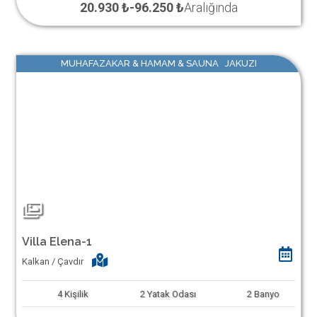
20.930 ₺
-
96.250 ₺
Aralığında
MUHAFAZAKAR & HAMAM & SAUNA JAKUZI
Villa Elena-1
Kalkan / Çavdır
4
Kişilik
2
Yatak Odası
2
Banyo