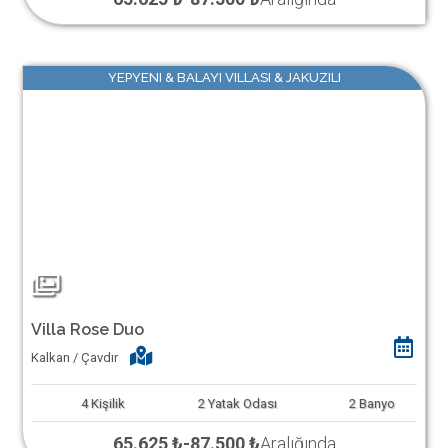
YEPYENI & BALAYI VILLASI & JAKUZILI
Villa Rose Duo
Kalkan / Çavdır
4
Kişilik
2
Yatak Odası
2
Banyo
65.625 ₺
-
87.500 ₺
Aralığında