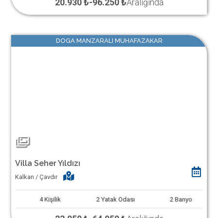
20.930 ₺
-
96.250 ₺
Aralığında
DOGA MANZARALI MUHAFAZAKAR
Villa Seher Yıldızı
Kalkan / Çavdır
4
Kişilik
2
Yatak Odası
2
Banyo