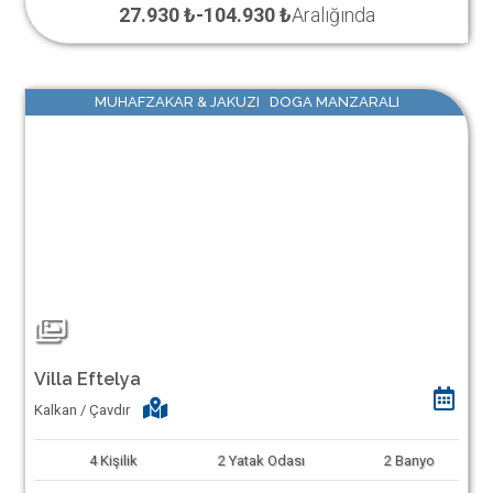
27.930 ₺
-
104.930 ₺
Aralığında
MUHAFZAKAR & JAKUZI DOGA MANZARALI
Villa Eftelya
Kalkan / Çavdır
4
Kişilik
2
Yatak Odası
2
Banyo