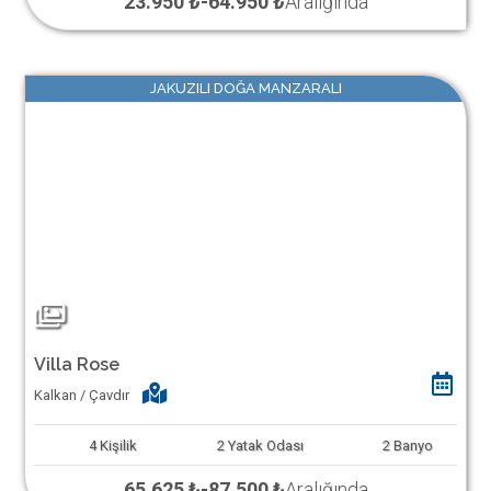
23.950 ₺
-
64.950 ₺
Aralığında
JAKUZILI DOĞA MANZARALI
Villa Rose
Kalkan / Çavdır
4
Kişilik
2
Yatak Odası
2
Banyo
65.625 ₺
-
87.500 ₺
Aralığında