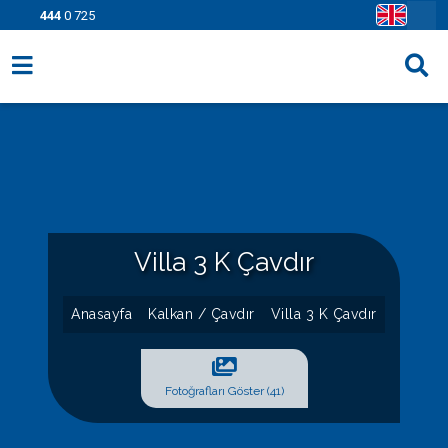
444
0 725
Villa Seçenekleri
Bölgeler
Fırsatlar
Bilgi Sayfaları
Villa 3 K Çavdır
Blog
Anasayfa
Kalkan / Çavdır
Villa 3 K Çavdır
İletişim
Fotoğrafları Göster (41)