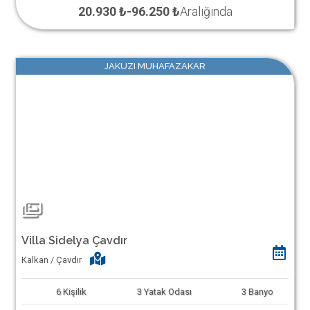
20.930 ₺
-
96.250 ₺
Aralığında
JAKUZI MUHAFAZAKAR
Villa Sidelya Çavdır
Kalkan / Çavdır
6
Kişilik
3
Yatak Odası
3
Banyo