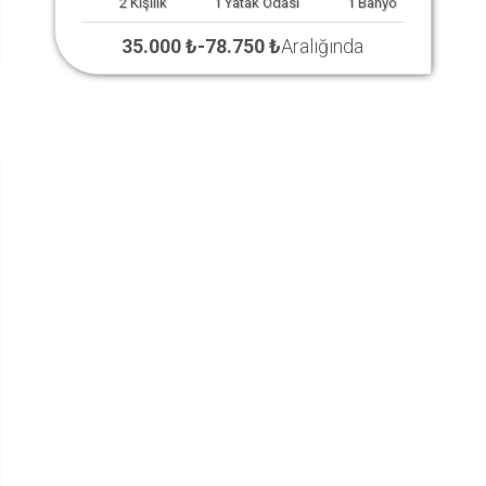
2
Kişilik
1
Yatak Odası
1
Banyo
35.000 ₺
-
78.750 ₺
Aralığında