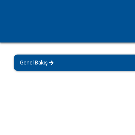
Havuz Isıtmalı Villalar
Sapanca
Geniş Aile Grupları İçin
Tüm Villalar
Evcil Hayvan İzinli Yazlıklar
Kiralık Apartlar
Bungalov Evler
Genel Bakış
Kahvaltı Dahil Villalar
Tüm Villalar