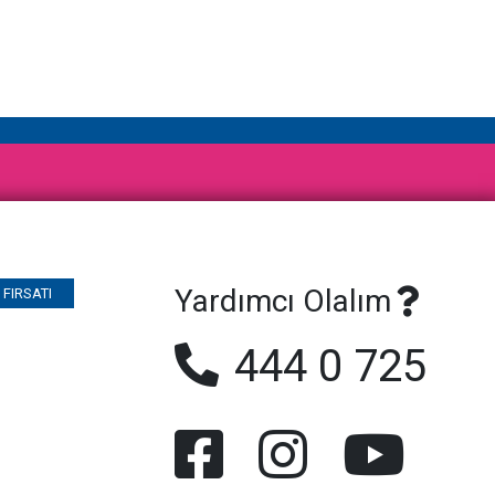
Yardımcı Olalım
FIRSATI
444 0 725