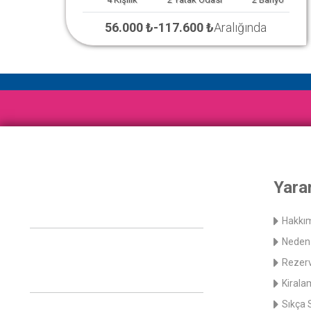
56.000 ₺
-
117.600 ₺
Aralığında
Yarar
Hakkı
Neden 
Rezerv
Kirala
Sıkça 