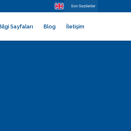
Son Gezilenler
Bilgi Sayfaları
Blog
İletişim
Hakkımızda
Ekibimiz
Kiralama Şartları ve Sözleşmesi
Sıkça Sorulan Sorular
Erken Rezervasyonun Avantajları
Diğer Hizmetlerimiz
Gezilecek Yerler
Basında Biz
Tüm Yorumlar