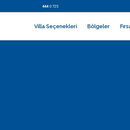
444
0 725
Villa Seçenekleri
Bölgeler
Fırs
2026 Villaları
Kalkan
Son
Villa Seçenekleri
Balayı Villaları
İslamlar
İndi
Bölgeler
Korunaklı Muhafazakar Villalar
Üzümlü
Kısa
Fırsatlar
Kapalı Havuzlu Villalar
Kaş
5 Ge
Bilgi Sayfaları
Çocuk Havuzlu Villalar
Patara
Fırs
Blog
Denize Yakın Villalar
Fethiye
İletişim
Deniz Manzaralı Villalar
Dalyan
Ekonomik Villalar
Bodrum
Lüks Villalar
Göcek