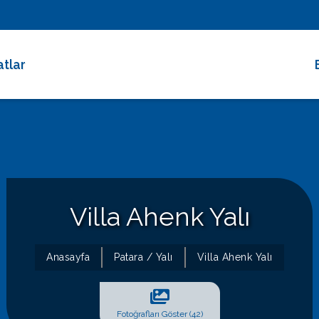
atlar
 Dakika Fırsatları
rimli Villalar
 Süreli Kiralıklar
ce Altı Villalar
Villa Ahenk Yalı
at Çarkı
Anasayfa
Patara / Yalı
Villa Ahenk Yalı
Fotoğrafları Göster (42)