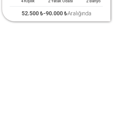
4
Kişilik
2
Yatak Odası
2
Banyo
52.500 ₺
-
90.000 ₺
Aralığında