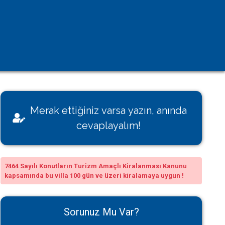
Kişisel Verilerin Korunması
Çerez Aydınlatma Metni
KVK Başvuru Formu
Villamı Kiraya Vermek İstiyorum
Sağlığınız Bizim İçin Değerli
Merak ettiğiniz varsa yazın, anında
Konut İzin Belge Başvurusu
cevaplayalım!
Bakanlık Belgeli Konutlar
7464 Sayılı Konutların Turizm Amaçlı Kiralanması Kanunu
kapsamında bu villa 100 gün ve üzeri kiralamaya uygun !
Sorunuz Mu Var?