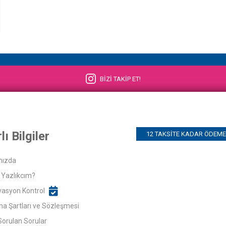
BİZİ TAKİP ET!
lı Bilgiler
12 TAKSITE KADAR ÖDEME 
mızda
Yazlıkcım?
asyon Kontrol
ma Şartları ve Sözleşmesi
Sorulan Sorular