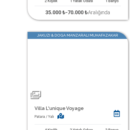
2
Kişilik
1
Yatak Odası
1
Banyo
35.000 ₺
-
70.000 ₺
Aralığında
JAKUZI & DOGA MANZARALI MUHAFAZAKAR
Villa L'unique Voyage
Patara / Yalı
4
Kişilik
2
Yatak Odası
2
Banyo