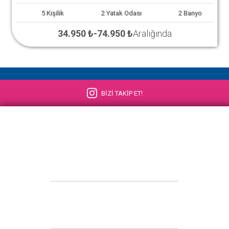
5
Kişilik
2
Yatak Odası
2
Banyo
34.950 ₺
-
74.950 ₺
Aralığında
BİZİ TAKİP ET!