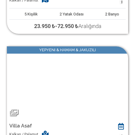
Kalkan / Palamut
1
5
Kişilik
2
Yatak Odası
2
Banyo
23.950 ₺
-
72.950 ₺
Aralığında
YEPYENI & HAMAM & JAKUZILI
Villa Asaf
Kalkan / Palamut