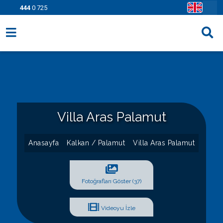
444
0 725
Villa Seçenekleri
Bölgeler
Fırsatlar
Villa Aras Palamut
Bilgi Sayfaları
Blog
Anasayfa
Kalkan / Palamut
Villa Aras Palamut
İletişim
Fotoğrafları Göster (37)
Videoyu İzle