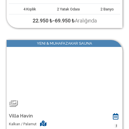
4
Kişilik
2
Yatak Odası
2
Banyo
22.950 ₺
-
69.950 ₺
Aralığında
YENI & MUHAFAZAKAR SAUNA
Villa Havin
Kalkan / Palamut
1