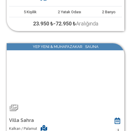
5
Kişilik
2
Yatak Odası
2
Banyo
23.950 ₺
-
72.950 ₺
Aralığında
YEP YENI & MUHAFAZAKAR SAUNA
Villa Sahra
Kalkan / Palamut
1