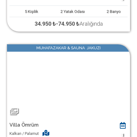
5
Kişilik
2
Yatak Odası
2
Banyo
34.950 ₺
-
74.950 ₺
Aralığında
MUHAFAZAKAR & SAUNA JAKUZI
Villa Ömrüm
Kalkan / Palamut
1