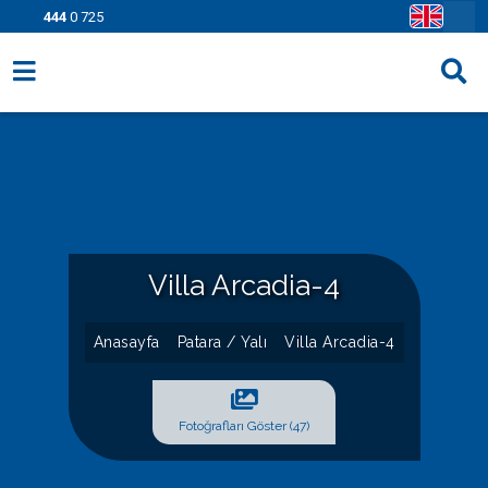
444
0 725
Villa Seçenekleri
Bölgeler
Fırsatlar
Bilgi Sayfaları
Villa Arcadia-4
Blog
Anasayfa
Patara / Yalı
Villa Arcadia-4
İletişim
Fotoğrafları Göster (47)