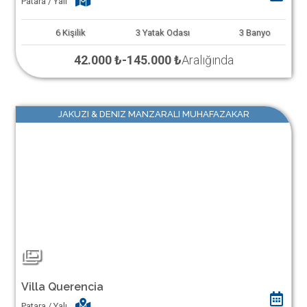
Patara / Yalı
6
Kişilik
3
Yatak Odası
3
Banyo
42.000 ₺
-
145.000 ₺
Aralığında
JAKUZI & DENIZ MANZARALI MUHAFAZAKAR
Villa Querencia
Patara / Yalı