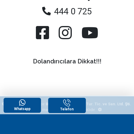
444 0 725
Dolandırıcılara Dikkat!!!
© 2026
"Yazlikcim"
, bir
Begonvil Grup Emlak Tur. Tic. ve San. Ltd. Şti.
Whatsapp
Telefon
tescilli markasıdır. Tüm hakları saklıdır.
WhatsApp