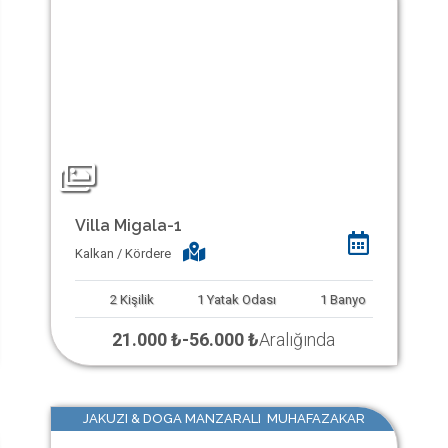
Villa Migala-1
Kalkan / Kördere
2
Kişilik
1
Yatak Odası
1
Banyo
21.000 ₺
-
56.000 ₺
Aralığında
JAKUZI & DOGA MANZARALI MUHAFAZAKAR