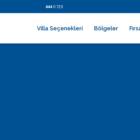
444
0 725
Villa Seçenekleri
Bölgeler
Fırs
2026 Villaları
Kalkan
Son
Villa Seçenekleri
Balayı Villaları
İslamlar
İndi
Bölgeler
Korunaklı Muhafazakar Villalar
Üzümlü
Kısa
Fırsatlar
Kapalı Havuzlu Villalar
Kaş
5 Ge
Bilgi Sayfaları
Çocuk Havuzlu Villalar
Patara
Fırs
Blog
Denize Yakın Villalar
Fethiye
İletişim
Deniz Manzaralı Villalar
Dalyan
Ekonomik Villalar
Bodrum
Lüks Villalar
Göcek