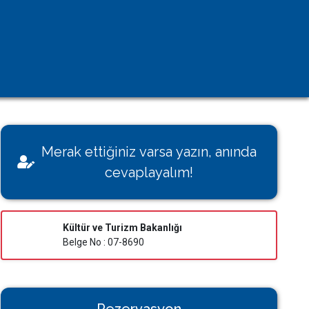
Kişisel Verilerin Korunması
Çerez Aydınlatma Metni
KVK Başvuru Formu
Villamı Kiraya Vermek İstiyorum
Sağlığınız Bizim İçin Değerli
Merak ettiğiniz varsa yazın, anında
Konut İzin Belge Başvurusu
cevaplayalım!
Bakanlık Belgeli Konutlar
Kültür ve Turizm Bakanlığı
Belge No : 07-8690