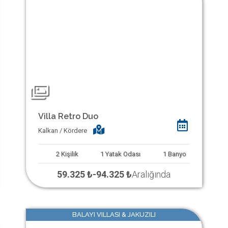
Villa Retro Duo
Kalkan / Kördere
2
Kişilik
1
Yatak Odası
1
Banyo
59.325 ₺
-
94.325 ₺
Aralığında
BALAYI VILLASI & JAKUZILI