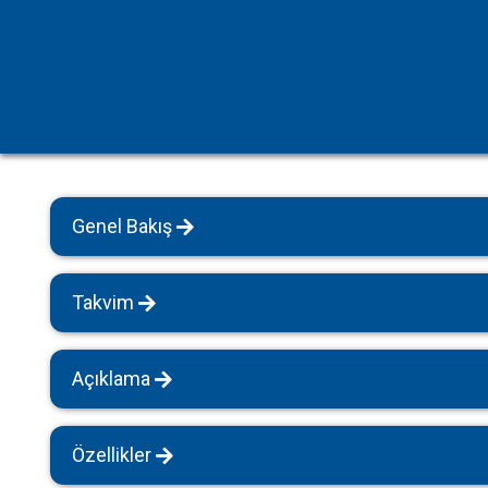
Havuz Isıtmalı Villalar
Sapanca
Geniş Aile Grupları İçin
Tüm Villalar
Evcil Hayvan İzinli Yazlıklar
Kiralık Apartlar
Bungalov Evler
Genel Bakış
Kahvaltı Dahil Villalar
Tüm Villalar
Takvim
Açıklama
Özellikler