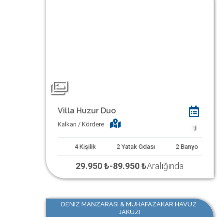
Villa Huzur Duo
Kalkan / Kördere
1
4
Kişilik
2
Yatak Odası
2
Banyo
29.950 ₺
-
89.950 ₺
Aralığında
DENIZ MANZARASI & MUHAFAZAKAR HAVUZ
JAKUZI