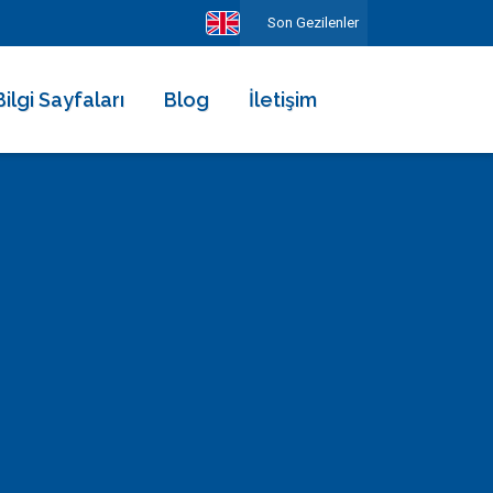
Son Gezilenler
Bilgi Sayfaları
Blog
İletişim
Hakkımızda
Ekibimiz
Kiralama Şartları ve Sözleşmesi
Sıkça Sorulan Sorular
Erken Rezervasyonun Avantajları
Diğer Hizmetlerimiz
Gezilecek Yerler
Basında Biz
Tüm Yorumlar