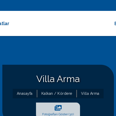
atlar
 Dakika Fırsatları
rimli Villalar
 Süreli Kiralıklar
ce Altı Villalar
Villa Arma
at Çarkı
Anasayfa
Kalkan / Kördere
Villa Arma
Fotoğrafları Göster (30)