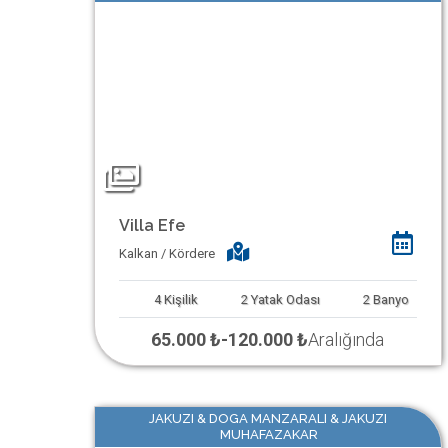
Villa Efe
Kalkan / Kördere
4
Kişilik
2
Yatak Odası
2
Banyo
65.000 ₺
-
120.000 ₺
Aralığında
JAKUZI & DOGA MANZARALI & JAKUZI
MUHAFAZAKAR