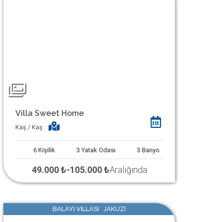
Villa Sweet Home
Kaş / Kaş
6
Kişilik
3
Yatak Odası
3
Banyo
49.000 ₺
-
105.000 ₺
Aralığında
BALAYI VILLASI JAKUZI