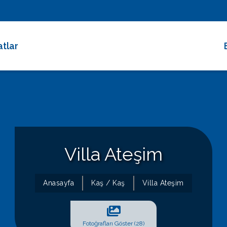
atlar
 Dakika Fırsatları
rimli Villalar
 Süreli Kiralıklar
ce Altı Villalar
Villa Ateşim
at Çarkı
Anasayfa
Kaş / Kaş
Villa Ateşim
Fotoğrafları Göster (28)