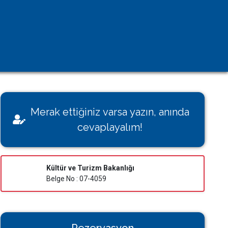
Kişisel Verilerin Korunması
Çerez Aydınlatma Metni
KVK Başvuru Formu
Villamı Kiraya Vermek İstiyorum
Sağlığınız Bizim İçin Değerli
Merak ettiğiniz varsa yazın, anında
Konut İzin Belge Başvurusu
cevaplayalım!
Bakanlık Belgeli Konutlar
Kültür ve Turizm Bakanlığı
Belge No : 07-4059