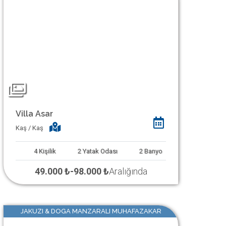
Villa Asar
Kaş / Kaş
4
Kişilik
2
Yatak Odası
2
Banyo
49.000 ₺
-
98.000 ₺
Aralığında
JAKUZI & DOGA MANZARALI MUHAFAZAKAR