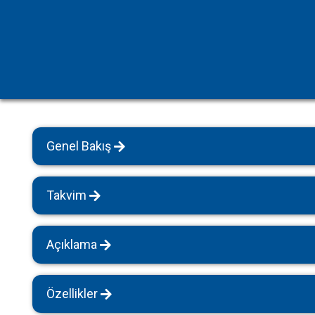
Havuz Isıtmalı Villalar
Sapanca
Geniş Aile Grupları İçin
Tüm Villalar
Evcil Hayvan İzinli Yazlıklar
Kiralık Apartlar
Bungalov Evler
Genel Bakış
Kahvaltı Dahil Villalar
Tüm Villalar
Takvim
Açıklama
Özellikler