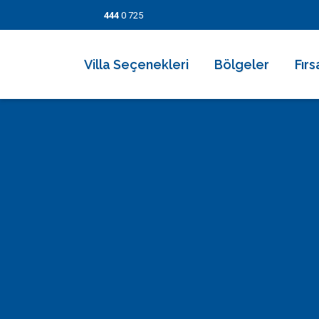
444
0 725
Villa Seçenekleri
Bölgeler
Fırs
2026 Villaları
Kalkan
Son
Villa Seçenekleri
Balayı Villaları
İslamlar
İndi
Bölgeler
Korunaklı Muhafazakar Villalar
Üzümlü
Kısa
Fırsatlar
Kapalı Havuzlu Villalar
Kaş
5 Ge
Bilgi Sayfaları
Çocuk Havuzlu Villalar
Patara
Fırs
Blog
Denize Yakın Villalar
Fethiye
İletişim
Deniz Manzaralı Villalar
Dalyan
Ekonomik Villalar
Bodrum
Lüks Villalar
Göcek