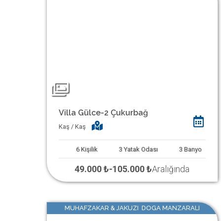
Villa Gülce-2 Çukurbağ
Kaş / Kaş
6
Kişilik
3
Yatak Odası
3
Banyo
49.000 ₺
-
105.000 ₺
Aralığında
MUHAFZAKAR & JAKUZI DOGA MANZARALI