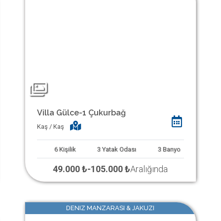
Villa Gülce-1 Çukurbağ
Kaş / Kaş
6
Kişilik
3
Yatak Odası
3
Banyo
49.000 ₺
-
105.000 ₺
Aralığında
DENIZ MANZARASI & JAKUZI