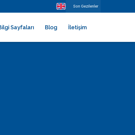
Son Gezilenler
Bilgi Sayfaları
Blog
İletişim
Hakkımızda
Ekibimiz
Kiralama Şartları ve Sözleşmesi
Sıkça Sorulan Sorular
Erken Rezervasyonun Avantajları
Diğer Hizmetlerimiz
Gezilecek Yerler
Basında Biz
Tüm Yorumlar