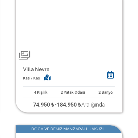
Villa Nevra
Kaş / Kaş
4
Kişilik
2
Yatak Odası
2
Banyo
74.950 ₺
-
184.950 ₺
Aralığında
DOGA VE DENIZ MANZARALI JAKUZILI