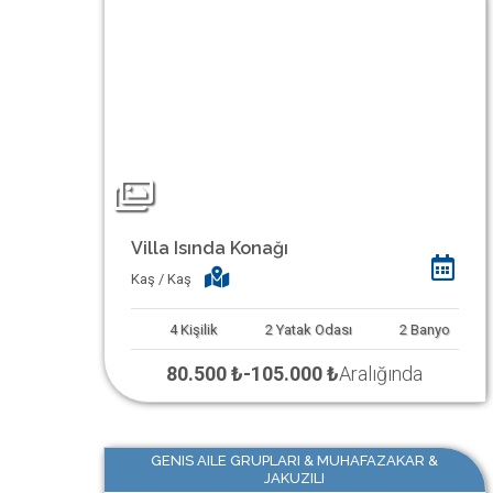
Villa Isında Konağı
Kaş / Kaş
4
Kişilik
2
Yatak Odası
2
Banyo
80.500 ₺
-
105.000 ₺
Aralığında
GENIS AILE GRUPLARI & MUHAFAZAKAR &
JAKUZILI