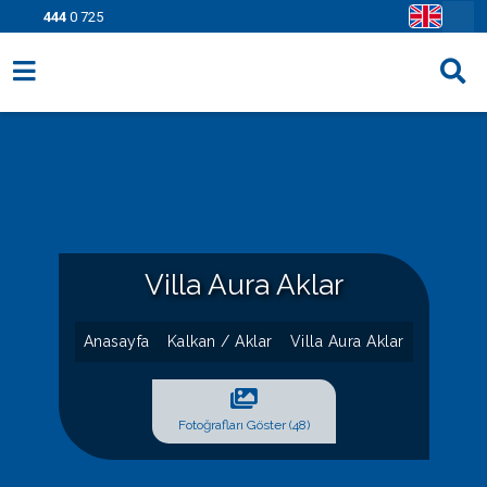
444
0 725
Villa Seçenekleri
Bölgeler
Fırsatlar
Bilgi Sayfaları
Villa Aura Aklar
Blog
Anasayfa
Kalkan / Aklar
Villa Aura Aklar
İletişim
Fotoğrafları Göster (48)