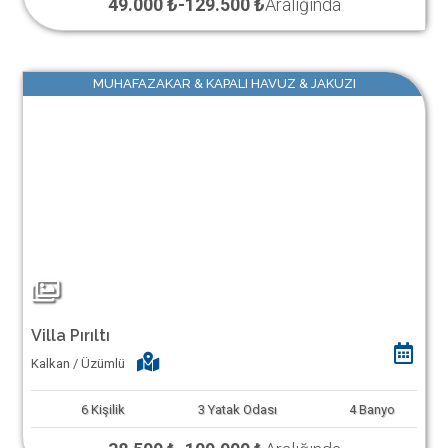
49.000 ₺
-
129.500 ₺
Aralığında
MUHAFAZAKAR & KAPALI HAVUZ & JAKUZI
Villa Pırıltı
Kalkan / Üzümlü
6
Kişilik
3
Yatak Odası
4
Banyo