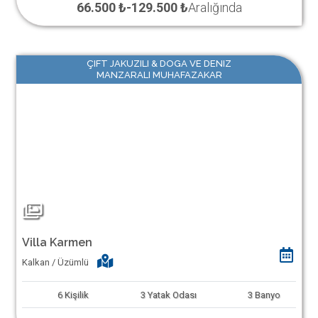
66.500 ₺
-
129.500 ₺
Aralığında
ÇIFT JAKUZILI & DOGA VE DENIZ
MANZARALI MUHAFAZAKAR
Villa Karmen
Kalkan / Üzümlü
6
Kişilik
3
Yatak Odası
3
Banyo