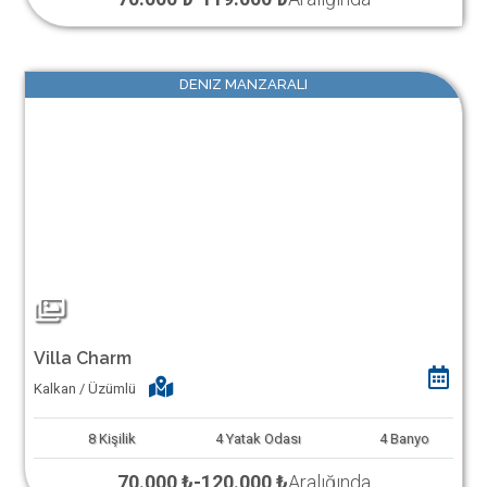
DENIZ MANZARALI
Villa Charm
Kalkan / Üzümlü
8
Kişilik
4
Yatak Odası
4
Banyo
70.000 ₺
-
120.000 ₺
Aralığında