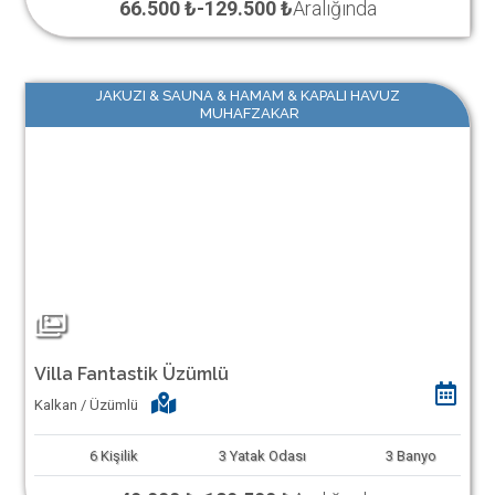
66.500 ₺
-
129.500 ₺
Aralığında
JAKUZI & SAUNA & HAMAM & KAPALI HAVUZ
MUHAFZAKAR
Villa Fantastik Üzümlü
Kalkan / Üzümlü
6
Kişilik
3
Yatak Odası
3
Banyo