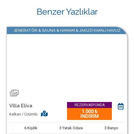
Benzer Yazlıklar
JENERATÖR & SAUNA & HAMAM & JAKUZI KAPALI HAVUZ
Villa Eliva
REZERVASYONDA
1.000 ₺
Kalkan / Üzümlü
İNDİRİM
6
Kişilik
3
Yatak Odası
3
Banyo