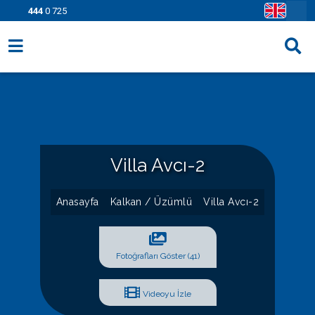
444
0 725
Villa Seçenekleri
Bölgeler
Fırsatlar
Villa Avcı-2
Bilgi Sayfaları
Blog
Anasayfa
Kalkan / Üzümlü
Villa Avcı-2
İletişim
Fotoğrafları Göster (41)
Videoyu İzle