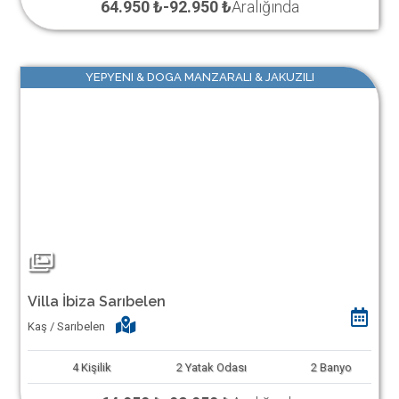
64.950 ₺
-
92.950 ₺
Aralığında
YEPYENI & DOGA MANZARALI & JAKUZILI
Villa İbiza Sarıbelen
Kaş / Sarıbelen
4
Kişilik
2
Yatak Odası
2
Banyo