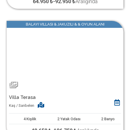
64.950 ₺
-
92.950 ₺
Aralığında
BALAYI VILLASI & JAKUZILI & & OYUN ALANI
Villa Terasa
Kaş / Sarıbelen
4
Kişilik
2
Yatak Odası
2
Banyo