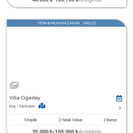
YENI & MUHAFAZAKAR JAKUZI
Villa Cigaday
Kaş / Sarıbelen
1
5
Kişilik
2
Yatak Odası
2
Banyo
35.000 ₺
-
105.000 ₺
Aralığında