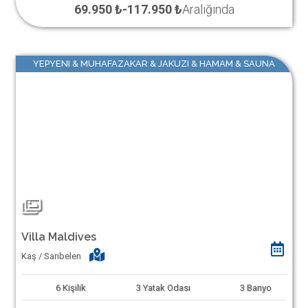
69.950 ₺
-
117.950 ₺
Aralığında
YEPYENI & MUHAFAZAKAR & JAKUZI & HAMAM & SAUNA
Villa Maldives
Kaş / Sarıbelen
6
Kişilik
3
Yatak Odası
3
Banyo