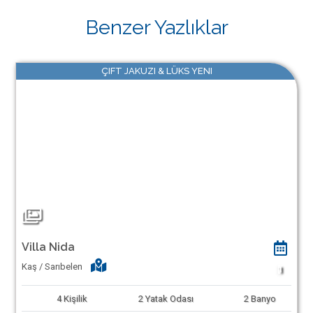
Benzer Yazlıklar
ÇIFT JAKUZI & LÜKS YENI
Villa Nida
Kaş / Sarıbelen
1
4
Kişilik
2
Yatak Odası
2
Banyo