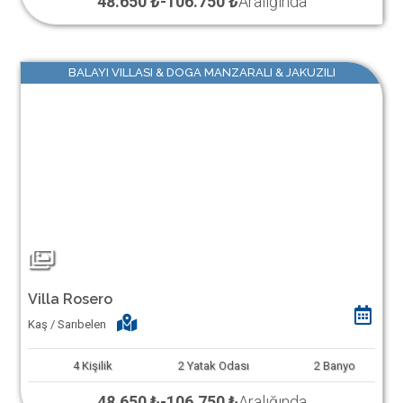
48.650 ₺
-
106.750 ₺
Aralığında
BALAYI VILLASI & DOGA MANZARALI & JAKUZILI
Villa Rosero
Kaş / Sarıbelen
4
Kişilik
2
Yatak Odası
2
Banyo
48.650 ₺
-
106.750 ₺
Aralığında