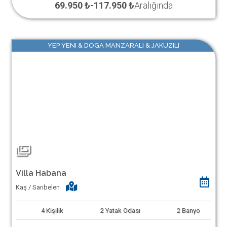
69.950 ₺
-
117.950 ₺
Aralığında
YEP YENI & DOGA MANZARALI & JAKUZILI
Villa Habana
Kaş / Sarıbelen
4
Kişilik
2
Yatak Odası
2
Banyo