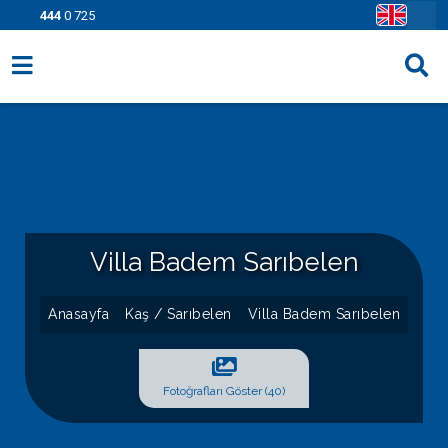
444
0 725
Villa Seçenekleri
Bölgeler
Fırsatlar
Bilgi Sayfaları
Villa Badem Sarıbelen
Blog
Anasayfa
Kaş / Sarıbelen
Villa Badem Sarıbelen
İletişim
Fotoğrafları Göster (40)