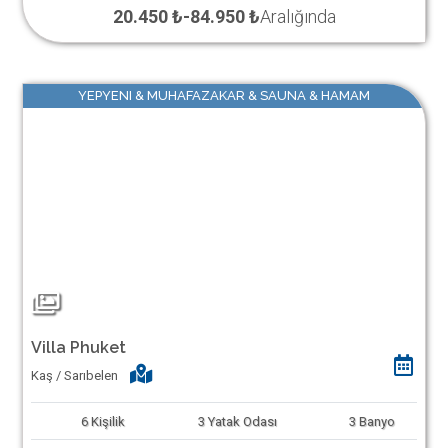
20.450 ₺
-
84.950 ₺
Aralığında
YEPYENI & MUHAFAZAKAR & SAUNA & HAMAM
Villa Phuket
Kaş / Sarıbelen
6
Kişilik
3
Yatak Odası
3
Banyo