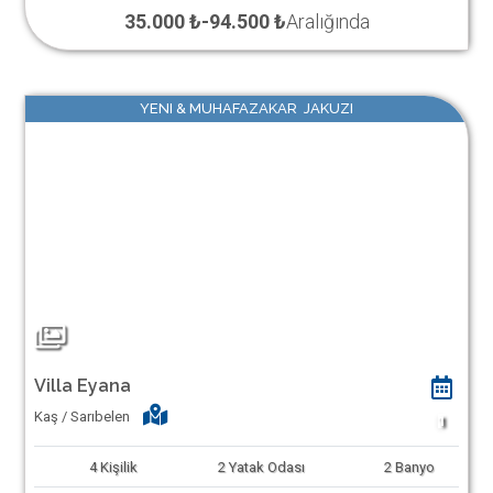
35.000 ₺
-
94.500 ₺
Aralığında
YENI & MUHAFAZAKAR JAKUZI
Villa Eyana
Kaş / Sarıbelen
1
4
Kişilik
2
Yatak Odası
2
Banyo