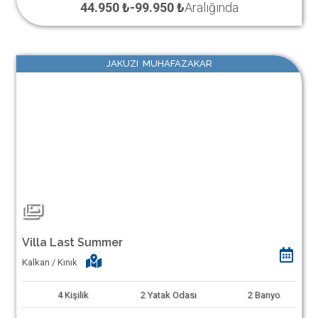
44.950 ₺
-
99.950 ₺
Aralığında
JAKUZI MUHAFAZAKAR
Villa Last Summer
Kalkan / Kınık
4
Kişilik
2
Yatak Odası
2
Banyo