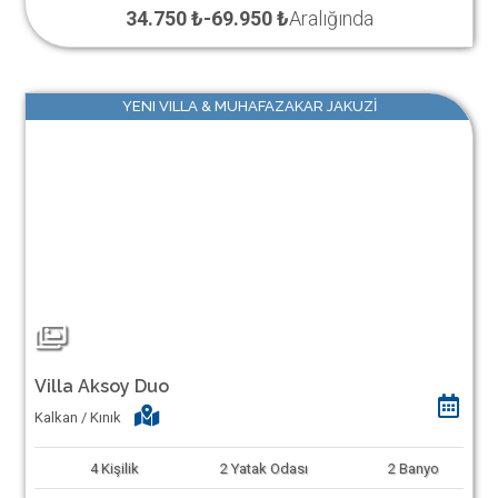
34.750 ₺
-
69.950 ₺
Aralığında
YENI VILLA & MUHAFAZAKAR JAKUZİ
Villa Aksoy Duo
Kalkan / Kınık
4
Kişilik
2
Yatak Odası
2
Banyo