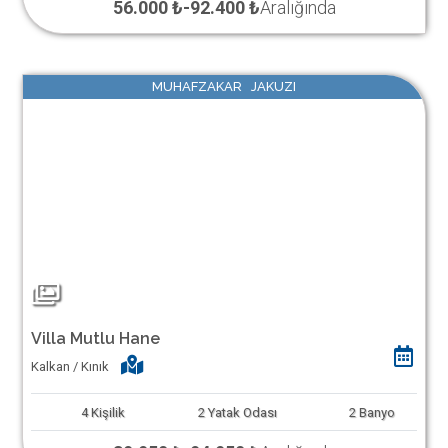
56.000 ₺
-
92.400 ₺
Aralığında
MUHAFZAKAR JAKUZI
Villa Mutlu Hane
Kalkan / Kınık
4
Kişilik
2
Yatak Odası
2
Banyo