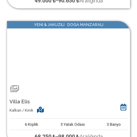
49.000 ₺
-
90.650 ₺
Aralığında
YENI & JAKUZILI DOGA MANZARALI
Villa Elis
Kalkan / Kınık
6
Kişilik
3
Yatak Odası
3
Banyo
68.250 ₺
-
98.000 ₺
Aralığında