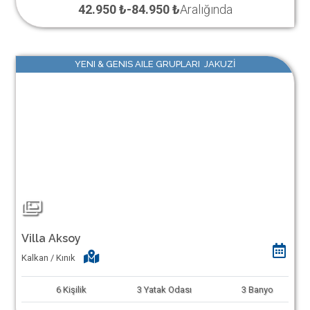
42.950 ₺
-
84.950 ₺
Aralığında
YENI & GENIS AILE GRUPLARI JAKUZİ
Villa Aksoy
Kalkan / Kınık
6
Kişilik
3
Yatak Odası
3
Banyo