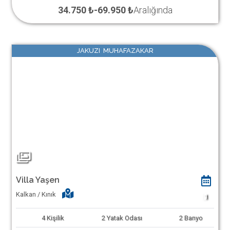
34.750 ₺
-
69.950 ₺
Aralığında
JAKUZI MUHAFAZAKAR
Villa Yaşen
Kalkan / Kınık
1
4
Kişilik
2
Yatak Odası
2
Banyo