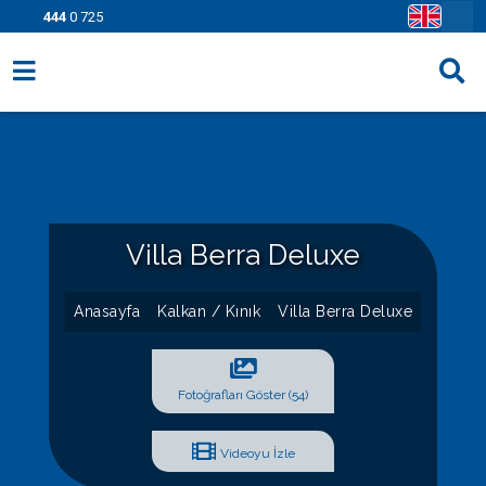
444
0 725
Villa Seçenekleri
Bölgeler
Fırsatlar
Villa Berra Deluxe
Bilgi Sayfaları
Blog
Anasayfa
Kalkan / Kınık
Villa Berra Deluxe
İletişim
Fotoğrafları Göster (54)
Videoyu İzle