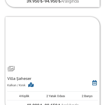
39.950 ₺
-
94.950 ₺
Aralığında
Villa Şaheser
Kalkan / Kınık
4
Kişilik
2
Yatak Odası
2
Banyo