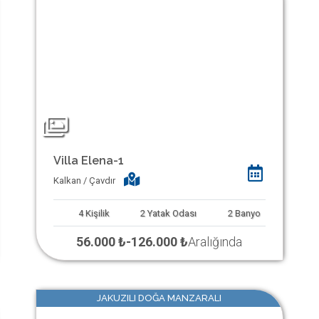
Villa Elena-1
Kalkan / Çavdır
4
Kişilik
2
Yatak Odası
2
Banyo
56.000 ₺
-
126.000 ₺
Aralığında
JAKUZILI DOĞA MANZARALI