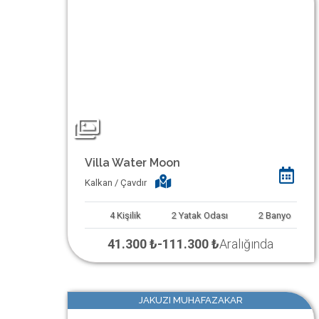
Villa Water Moon
Kalkan / Çavdır
4
Kişilik
2
Yatak Odası
2
Banyo
41.300 ₺
-
111.300 ₺
Aralığında
JAKUZI MUHAFAZAKAR