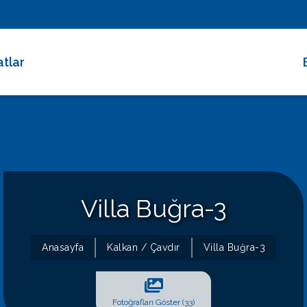
atlar
 Dakika Fırsatları
rimli Villalar
 Süreli Kiralıklar
ce Altı Villalar
Villa Buğra-3
at Çarkı
Anasayfa
Kalkan / Çavdır
Villa Buğra-3
Fotoğrafları Göster (33)