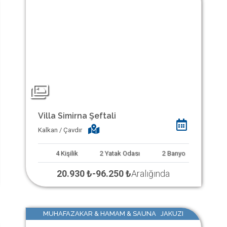
Villa Simirna Şeftali
Kalkan / Çavdır
4
Kişilik
2
Yatak Odası
2
Banyo
20.930 ₺
-
96.250 ₺
Aralığında
MUHAFAZAKAR & HAMAM & SAUNA JAKUZI