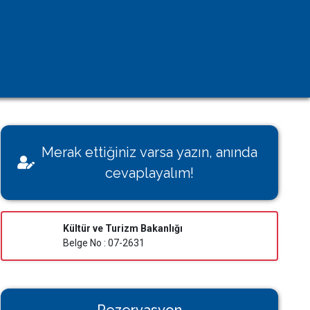
Kişisel Verilerin Korunması
Çerez Aydınlatma Metni
KVK Başvuru Formu
Villamı Kiraya Vermek İstiyorum
Sağlığınız Bizim İçin Değerli
Merak ettiğiniz varsa yazın, anında
Konut İzin Belge Başvurusu
cevaplayalım!
Bakanlık Belgeli Konutlar
Kültür ve Turizm Bakanlığı
Belge No : 07-2631