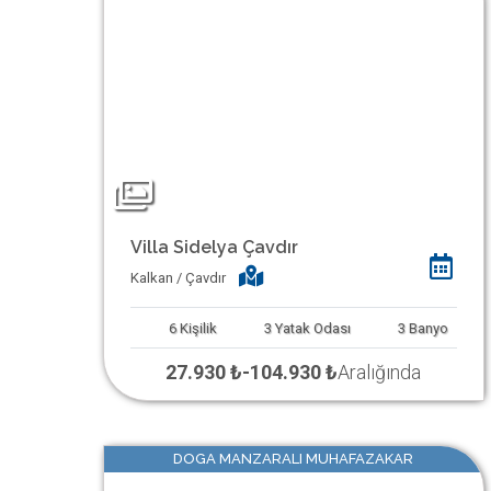
Villa Sidelya Çavdır
Kalkan / Çavdır
6
Kişilik
3
Yatak Odası
3
Banyo
27.930 ₺
-
104.930 ₺
Aralığında
DOGA MANZARALI MUHAFAZAKAR