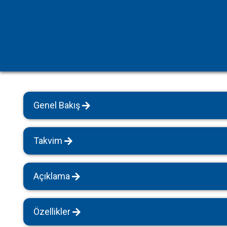
Havuz Isıtmalı Villalar
Sapanca
Geniş Aile Grupları İçin
Tüm Villalar
Evcil Hayvan İzinli Yazlıklar
Kiralık Apartlar
Bungalov Evler
Genel Bakış
Kahvaltı Dahil Villalar
Tüm Villalar
Takvim
Açıklama
Özellikler