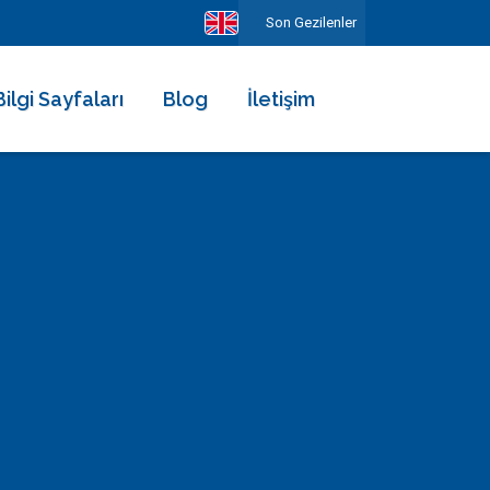
Son Gezilenler
Bilgi Sayfaları
Blog
İletişim
Hakkımızda
Ekibimiz
Kiralama Şartları ve Sözleşmesi
Sıkça Sorulan Sorular
Erken Rezervasyonun Avantajları
Diğer Hizmetlerimiz
Gezilecek Yerler
Basında Biz
Tüm Yorumlar