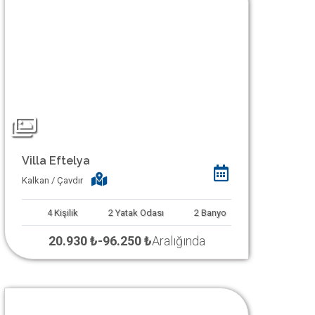
Villa Eftelya
Kalkan / Çavdır
4
Kişilik
2
Yatak Odası
2
Banyo
20.930 ₺
-
96.250 ₺
Aralığında