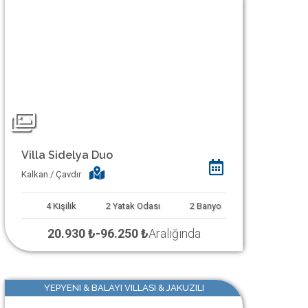
Villa Sidelya Duo
Kalkan / Çavdır
4
Kişilik
2
Yatak Odası
2
Banyo
20.930 ₺
-
96.250 ₺
Aralığında
YEPYENI & BALAYI VILLASI & JAKUZILI