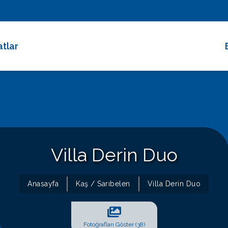
atlar
 Dakika Fırsatları
rimli Villalar
 Süreli Kiralıklar
ce Altı Villalar
Villa Derin Duo
at Çarkı
Anasayfa
Kaş / Sarıbelen
Villa Derin Duo
Fotoğrafları Göster (38)