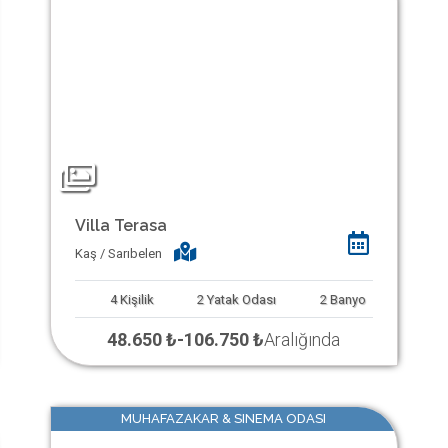
Villa Terasa
Kaş / Sarıbelen
4
Kişilik
2
Yatak Odası
2
Banyo
48.650 ₺
-
106.750 ₺
Aralığında
MUHAFAZAKAR & SINEMA ODASI