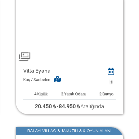
Villa Eyana
Kaş / Sarıbelen
1
4
Kişilik
2
Yatak Odası
2
Banyo
20.450 ₺
-
84.950 ₺
Aralığında
BALAYI VILLASI & JAKUZILI & & OYUN ALANI