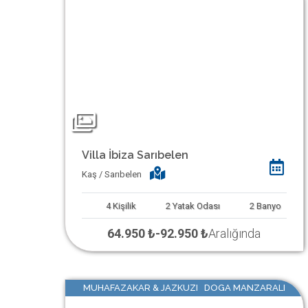
Villa İbiza Sarıbelen
Kaş / Sarıbelen
4
Kişilik
2
Yatak Odası
2
Banyo
64.950 ₺
-
92.950 ₺
Aralığında
MUHAFAZAKAR & JAZKUZI DOGA MANZARALI