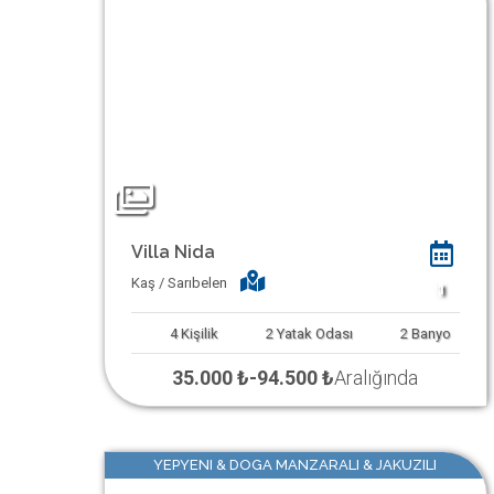
Villa Nida
Kaş / Sarıbelen
1
4
Kişilik
2
Yatak Odası
2
Banyo
35.000 ₺
-
94.500 ₺
Aralığında
YEPYENI & DOGA MANZARALI & JAKUZILI