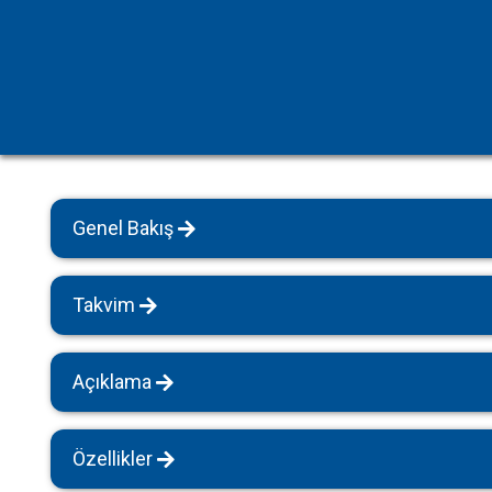
Havuz Isıtmalı Villalar
Sapanca
Geniş Aile Grupları İçin
Tüm Villalar
Evcil Hayvan İzinli Yazlıklar
Kiralık Apartlar
Bungalov Evler
Genel Bakış
Kahvaltı Dahil Villalar
Tüm Villalar
Takvim
Açıklama
Özellikler