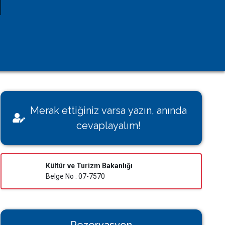
Kişisel Verilerin Korunması
Çerez Aydınlatma Metni
KVK Başvuru Formu
Villamı Kiraya Vermek İstiyorum
Sağlığınız Bizim İçin Değerli
Merak ettiğiniz varsa yazın, anında
Konut İzin Belge Başvurusu
cevaplayalım!
Bakanlık Belgeli Konutlar
Kültür ve Turizm Bakanlığı
Belge No : 07-7570