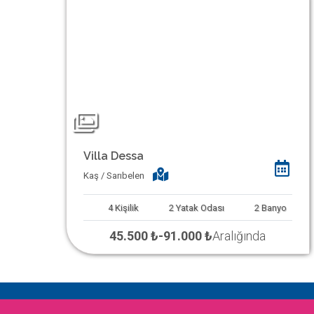
Villa Dessa
Kaş / Sarıbelen
4
Kişilik
2
Yatak Odası
2
Banyo
45.500 ₺
-
91.000 ₺
Aralığında