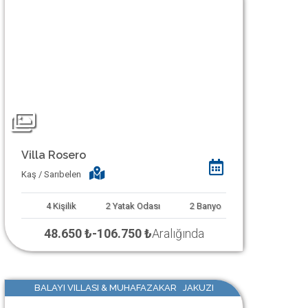
Villa Rosero
Kaş / Sarıbelen
4
Kişilik
2
Yatak Odası
2
Banyo
48.650 ₺
-
106.750 ₺
Aralığında
BALAYI VILLASI & MUHAFAZAKAR JAKUZI