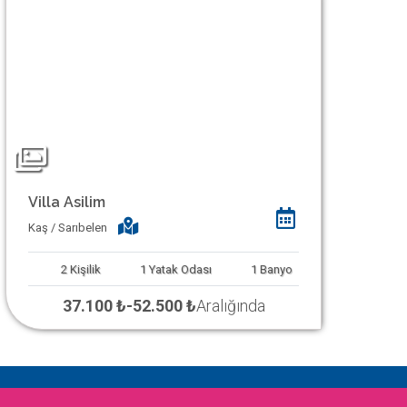
Villa Asilim
Kaş / Sarıbelen
2
Kişilik
1
Yatak Odası
1
Banyo
37.100 ₺
-
52.500 ₺
Aralığında