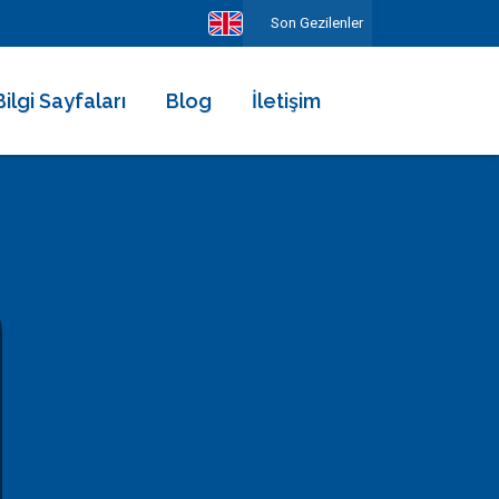
Son Gezilenler
Bilgi Sayfaları
Blog
İletişim
Hakkımızda
Ekibimiz
Kiralama Şartları ve Sözleşmesi
Sıkça Sorulan Sorular
Erken Rezervasyonun Avantajları
Diğer Hizmetlerimiz
Gezilecek Yerler
Basında Biz
Tüm Yorumlar