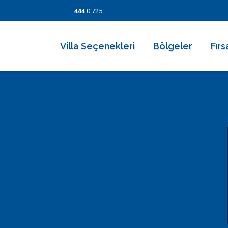
444
0 725
Villa Seçenekleri
Bölgeler
Fırs
2026 Villaları
Kalkan
Son
Villa Seçenekleri
Balayı Villaları
İslamlar
İndi
Bölgeler
Korunaklı Muhafazakar Villalar
Üzümlü
Kısa
Fırsatlar
Kapalı Havuzlu Villalar
Kaş
5 Ge
Bilgi Sayfaları
Çocuk Havuzlu Villalar
Patara
Fırs
Blog
Denize Yakın Villalar
Fethiye
İletişim
Deniz Manzaralı Villalar
Dalyan
Ekonomik Villalar
Bodrum
Lüks Villalar
Göcek