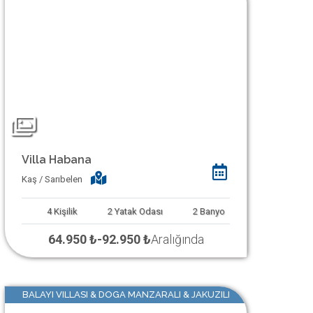
Villa Habana
Kaş / Sarıbelen
4
Kişilik
2
Yatak Odası
2
Banyo
64.950 ₺
-
92.950 ₺
Aralığında
BALAYI VILLASI & DOGA MANZARALI & JAKUZILI