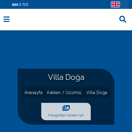
444
0 725
Villa Seçenekleri
Bölgeler
Fırsatlar
Bilgi Sayfaları
Villa Doğa
Blog
Anasayfa
Kalkan / Üzümlü
Villa Doğa
İletişim
Fotoğrafları Göster (37)