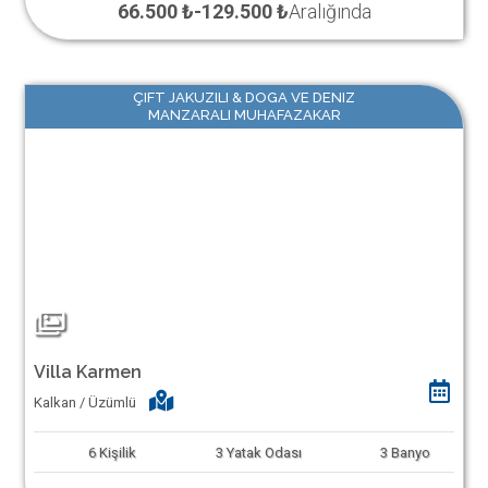
66.500 ₺
-
129.500 ₺
Aralığında
ÇIFT JAKUZILI & DOGA VE DENIZ
MANZARALI MUHAFAZAKAR
Villa Karmen
Kalkan / Üzümlü
6
Kişilik
3
Yatak Odası
3
Banyo