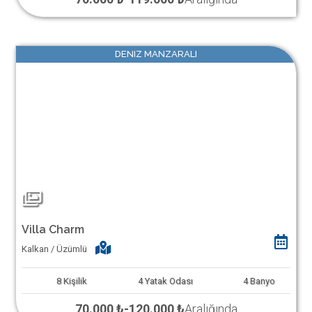
DENIZ MANZARALI
Villa Charm
Kalkan / Üzümlü
8
Kişilik
4
Yatak Odası
4
Banyo
70.000 ₺
-
120.000 ₺
Aralığında