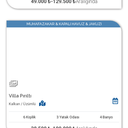
49.000 ₺
-
129.500 ₺
Aralığında
MUHAFAZAKAR & KAPALI HAVUZ & JAKUZI
Villa Pırıltı
Kalkan / Üzümlü
6
Kişilik
3
Yatak Odası
4
Banyo