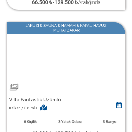
66.500 ₺
-
129.500 ₺
Aralığında
JAKUZI & SAUNA & HAMAM & KAPALI HAVUZ
MUHAFZAKAR
Villa Fantastik Üzümlü
Kalkan / Üzümlü
6
Kişilik
3
Yatak Odası
3
Banyo