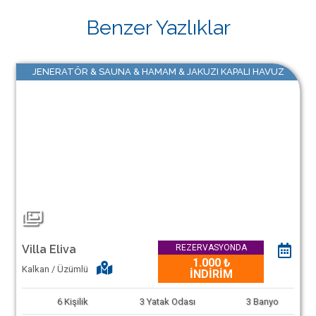
Benzer Yazlıklar
JENERATÖR & SAUNA & HAMAM & JAKUZI KAPALI HAVUZ
Villa Eliva
REZERVASYONDA
1.000 ₺
Kalkan / Üzümlü
İNDİRİM
6
Kişilik
3
Yatak Odası
3
Banyo