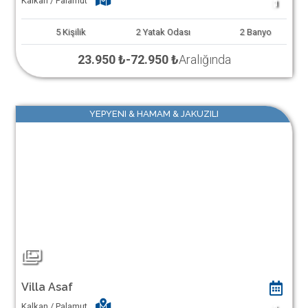
Kalkan / Palamut
1
5
Kişilik
2
Yatak Odası
2
Banyo
23.950 ₺
-
72.950 ₺
Aralığında
YEPYENI & HAMAM & JAKUZILI
Villa Asaf
Kalkan / Palamut