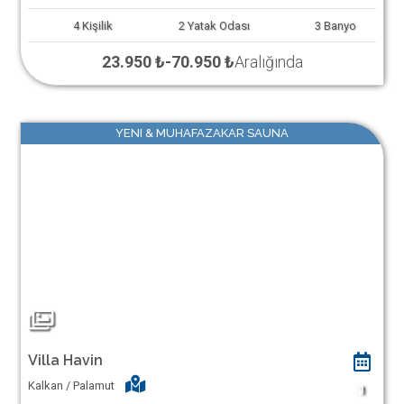
4
Kişilik
2
Yatak Odası
3
Banyo
23.950 ₺
-
70.950 ₺
Aralığında
YENI & MUHAFAZAKAR SAUNA
Villa Havin
Kalkan / Palamut
1