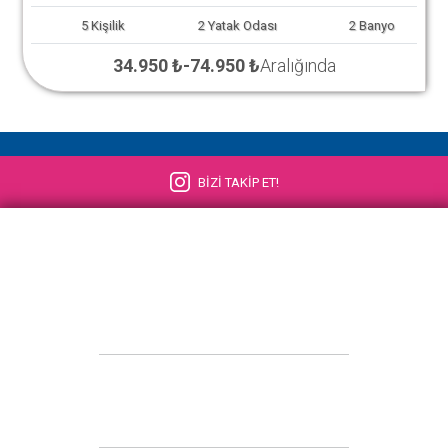
5
Kişilik
2
Yatak Odası
2
Banyo
34.950 ₺
-
74.950 ₺
Aralığında
BİZİ TAKİP ET!