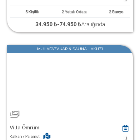
5
Kişilik
2
Yatak Odası
2
Banyo
34.950 ₺
-
74.950 ₺
Aralığında
MUHAFAZAKAR & SAUNA JAKUZI
Villa Ömrüm
Kalkan / Palamut
1