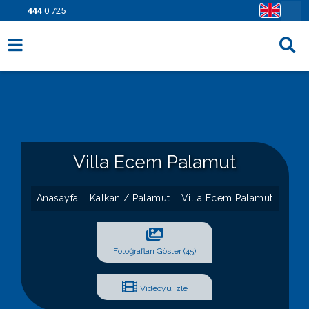
444
0 725
Villa Seçenekleri
Bölgeler
Fırsatlar
Villa Ecem Palamut
Bilgi Sayfaları
Blog
Anasayfa
Kalkan / Palamut
Villa Ecem Palamut
İletişim
Fotoğrafları Göster (45)
Videoyu İzle