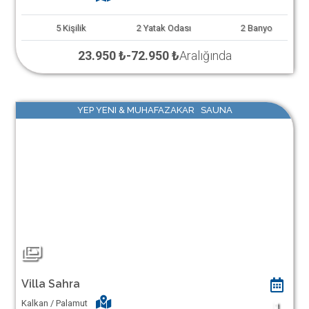
5
Kişilik
2
Yatak Odası
2
Banyo
23.950 ₺
-
72.950 ₺
Aralığında
YEP YENI & MUHAFAZAKAR SAUNA
Villa Sahra
Kalkan / Palamut
1