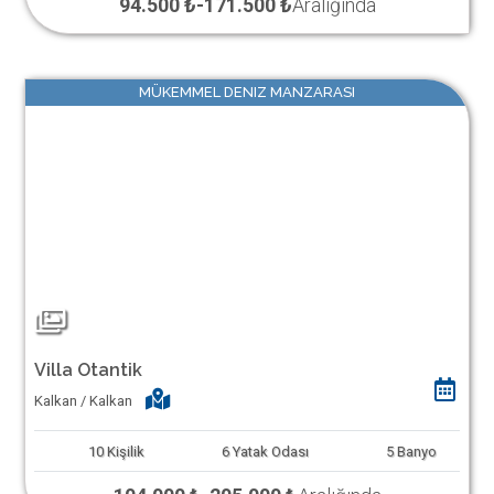
94.500 ₺
-
171.500 ₺
Aralığında
MÜKEMMEL DENIZ MANZARASI
Villa Otantik
Kalkan / Kalkan
10
Kişilik
6
Yatak Odası
5
Banyo