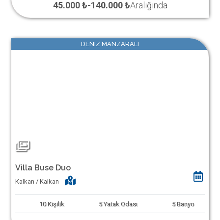
45.000 ₺
-
140.000 ₺
Aralığında
DENIZ MANZARALI
Villa Buse Duo
Kalkan / Kalkan
10
Kişilik
5
Yatak Odası
5
Banyo