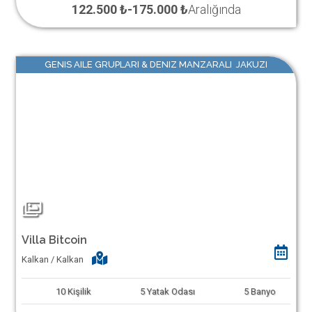
122.500 ₺
-
175.000 ₺
Aralığında
GENIS AILE GRUPLARI & DENIZ MANZARALI JAKUZI
Villa Bitcoin
Kalkan / Kalkan
10
Kişilik
5
Yatak Odası
5
Banyo