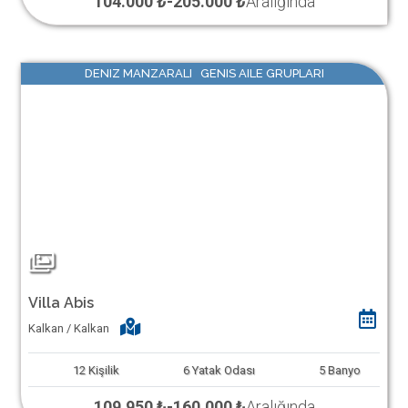
104.000 ₺
-
205.000 ₺
Aralığında
DENIZ MANZARALI GENIS AILE GRUPLARI
Villa Abis
Kalkan / Kalkan
12
Kişilik
6
Yatak Odası
5
Banyo
109.950 ₺
-
160.000 ₺
Aralığında