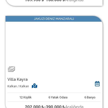
JAKUZI DENIZ MANZARALI
Villa Kayra
Kalkan / Kalkan
12
Kişilik
6
Yatak Odası
6
Banyo
202.000 ₺
-
390.000 ₺
Aralığında