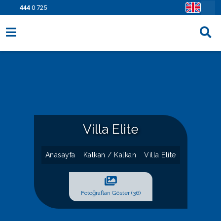
444
0 725
Villa Seçenekleri
Bölgeler
Fırsatlar
Bilgi Sayfaları
Villa Elite
Blog
Anasayfa
Kalkan / Kalkan
Villa Elite
İletişim
Fotoğrafları Göster (36)