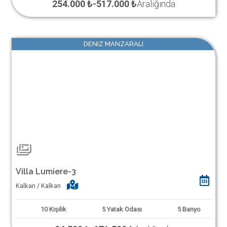
254.000 ₺
-
517.000 ₺
Aralığında
DENIZ MANZARALI
Villa Lumiere-3
Kalkan / Kalkan
10
Kişilik
5
Yatak Odası
5
Banyo