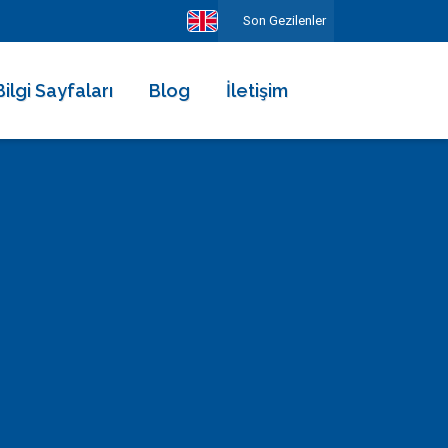
Son Gezilenler
Bilgi Sayfaları
Blog
İletişim
Hakkımızda
Ekibimiz
Kiralama Şartları ve Sözleşmesi
Sıkça Sorulan Sorular
Erken Rezervasyonun Avantajları
Diğer Hizmetlerimiz
Gezilecek Yerler
Basında Biz
Tüm Yorumlar