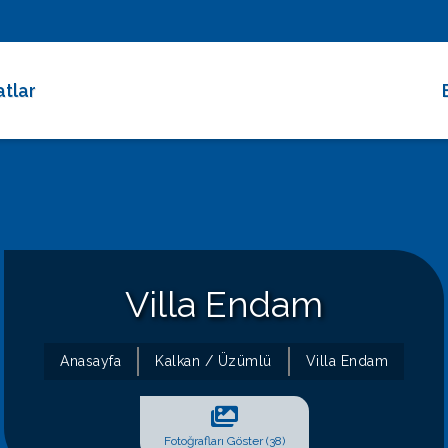
atlar
 Dakika Fırsatları
rimli Villalar
 Süreli Kiralıklar
ce Altı Villalar
Villa Endam
at Çarkı
Anasayfa
Kalkan / Üzümlü
Villa Endam
Fotoğrafları Göster (38)