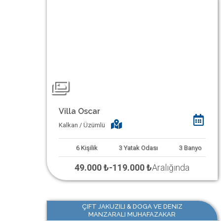
Villa Oscar
Kalkan / Üzümlü
6
Kişilik
3
Yatak Odası
3
Banyo
49.000 ₺
-
119.000 ₺
Aralığında
ÇIFT JAKUZILI & DOGA VE DENIZ
MANZARALI MUHAFAZAKAR