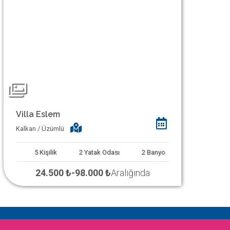
Villa Eslem
Kalkan / Üzümlü
5
Kişilik
2
Yatak Odası
2
Banyo
24.500 ₺
-
98.000 ₺
Aralığında