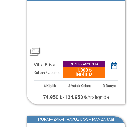
Villa Eliva
REZERVASYONDA
1.000 ₺
Kalkan / Üzümlü
İNDİRİM
6
Kişilik
3
Yatak Odası
3
Banyo
74.950 ₺
-
124.950 ₺
Aralığında
MUHAFAZAKAR HAVUZ DOGA MANZARASI