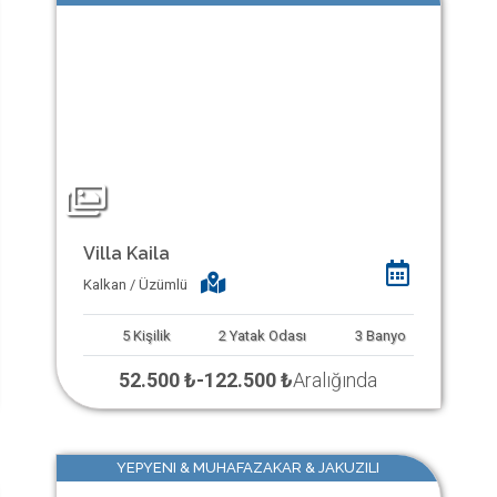
Villa Kaila
Kalkan / Üzümlü
5
Kişilik
2
Yatak Odası
3
Banyo
52.500 ₺
-
122.500 ₺
Aralığında
YEPYENI & MUHAFAZAKAR & JAKUZILI