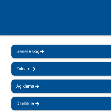
Havuz Isıtmalı Villalar
Sapanca
Geniş Aile Grupları İçin
Tüm Villalar
Evcil Hayvan İzinli Yazlıklar
Kiralık Apartlar
Bungalov Evler
Genel Bakış
Kahvaltı Dahil Villalar
Tüm Villalar
Takvim
Açıklama
Özellikler