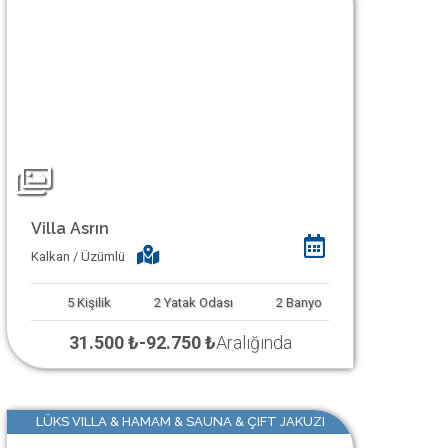
Villa Asrın
Kalkan / Üzümlü
5
Kişilik
2
Yatak Odası
2
Banyo
31.500 ₺
-
92.750 ₺
Aralığında
LÜKS VILLA & HAMAM & SAUNA & ÇIFT JAKUZI