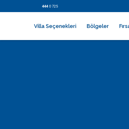
444
0 725
Villa Seçenekleri
Bölgeler
Fırs
2026 Villaları
Kalkan
Son
Villa Seçenekleri
Balayı Villaları
İslamlar
İndi
Bölgeler
Korunaklı Muhafazakar Villalar
Üzümlü
Kısa
Fırsatlar
Kapalı Havuzlu Villalar
Kaş
5 Ge
Bilgi Sayfaları
Çocuk Havuzlu Villalar
Patara
Fırs
Blog
Denize Yakın Villalar
Fethiye
İletişim
Deniz Manzaralı Villalar
Dalyan
Ekonomik Villalar
Bodrum
Lüks Villalar
Göcek