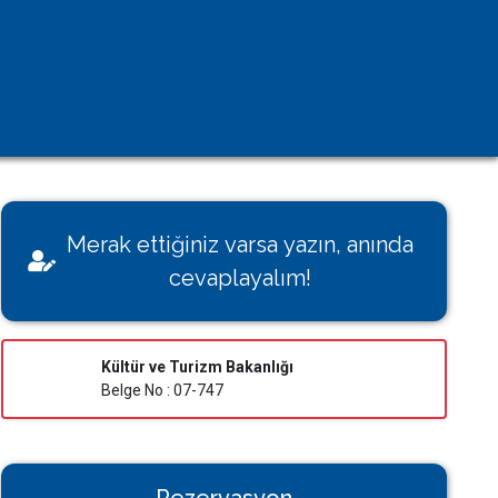
Kişisel Verilerin Korunması
Çerez Aydınlatma Metni
KVK Başvuru Formu
Villamı Kiraya Vermek İstiyorum
Sağlığınız Bizim İçin Değerli
Merak ettiğiniz varsa yazın, anında
Konut İzin Belge Başvurusu
cevaplayalım!
Bakanlık Belgeli Konutlar
Kültür ve Turizm Bakanlığı
Belge No : 07-747