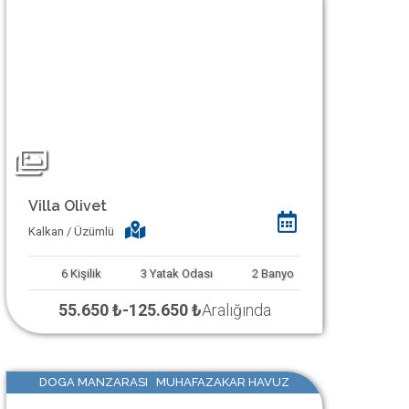
Villa Olivet
Kalkan / Üzümlü
6
Kişilik
3
Yatak Odası
2
Banyo
55.650 ₺
-
125.650 ₺
Aralığında
DOGA MANZARASI MUHAFAZAKAR HAVUZ