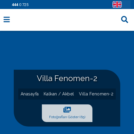
444
0 725
Villa Seçenekleri
Bölgeler
Fırsatlar
Bilgi Sayfaları
Villa Fenomen-2
Blog
Anasayfa
Kalkan / Akbel
Villa Fenomen-2
İletişim
Fotoğrafları Göster (65)