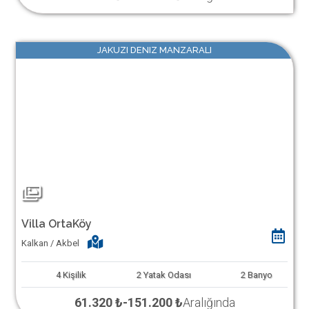
JAKUZI DENIZ MANZARALI
Villa OrtaKöy
Kalkan / Akbel
4
Kişilik
2
Yatak Odası
2
Banyo
61.320 ₺
-
151.200 ₺
Aralığında