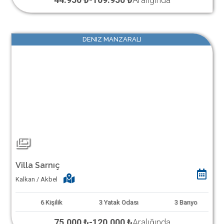
DENIZ MANZARALI
Villa Sarnıç
Kalkan / Akbel
6
Kişilik
3
Yatak Odası
3
Banyo
75.000 ₺
-
120.000 ₺
Aralığında