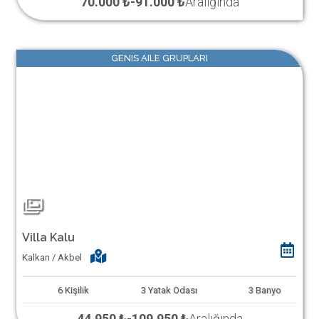
70.000 ₺
-
91.000 ₺
Aralığında
GENIS AILE GRUPLARI
Villa Kalu
Kalkan / Akbel
6
Kişilik
3
Yatak Odası
3
Banyo
44.950 ₺
-
109.950 ₺
Aralığında