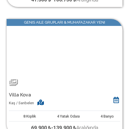
GENIS AILE GRUPLARI & MUHAFAZAKAR YENI
Villa Kova
Kaş / Sarıbelen
8
Kişilik
4
Yatak Odası
4
Banyo
69.900 ₺
-
139.900 ₺
Aralığında