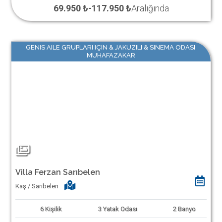
69.950 ₺
-
117.950 ₺
Aralığında
GENIS AILE GRUPLARI IÇIN & JAKUZILI & SINEMA ODASI
MUHAFAZAKAR
Villa Ferzan Sarıbelen
Kaş / Sarıbelen
6
Kişilik
3
Yatak Odası
2
Banyo