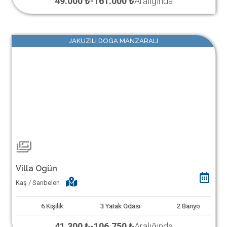
49.000 ₺
-
161.000 ₺
Aralığında
JAKUZILI DOGA MANZARALI
Villa Ogün
Kaş / Sarıbelen
6
Kişilik
3
Yatak Odası
2
Banyo
41.300 ₺
-
106.750 ₺
Aralığında