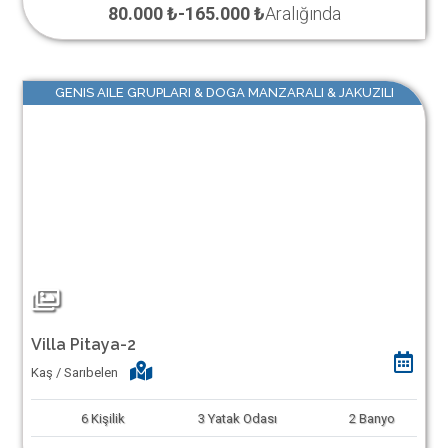
80.000 ₺
-
165.000 ₺
Aralığında
GENIS AILE GRUPLARI & DOGA MANZARALI & JAKUZILI
Villa Pitaya-2
Kaş / Sarıbelen
6
Kişilik
3
Yatak Odası
2
Banyo