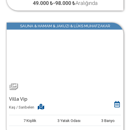
49.000 ₺
-
98.000 ₺
Aralığında
SAUNA & HAMAM & JAKUZI & LÜKS MUHAFZAKAR
Villa Vip
Kaş / Sarıbelen
7
Kişilik
3
Yatak Odası
3
Banyo