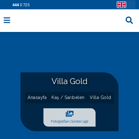
444
0 725
Villa Seçenekleri
Bölgeler
Fırsatlar
Bilgi Sayfaları
Villa Gold
Blog
Anasayfa
Kaş / Sarıbelen
Villa Gold
İletişim
Fotoğrafları Göster (49)