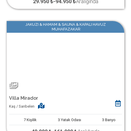
29.950 ₺
-
94.950 ₺
Aralığında
JAKUZI & HAMAM & SAUNA & KAPALI HAVUZ
MUHAFAZAKAR
Villa Mirador
Kaş / Sarıbelen
7
Kişilik
3
Yatak Odası
3
Banyo