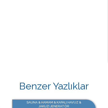
Benzer Yazlıklar
SAUNA & HAMAM & KAPALI HAVUZ &
JAKUZI JENERATÖR