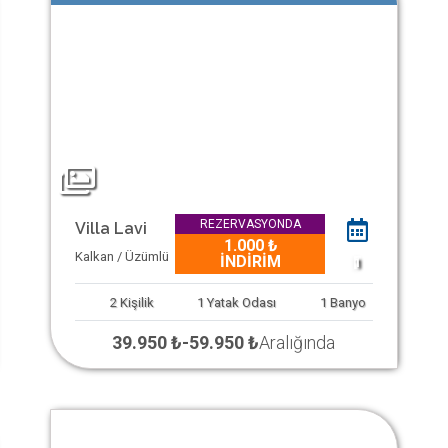
REZERVASYONDA
Villa Lavi
1.000 ₺
Kalkan / Üzümlü
İNDİRİM
1
2
Kişilik
1
Yatak Odası
1
Banyo
39.950 ₺
-
59.950 ₺
Aralığında