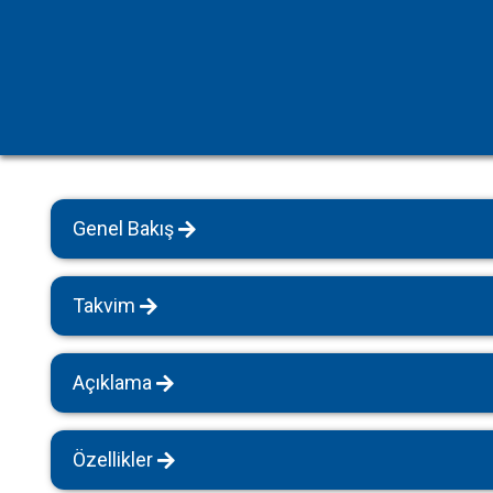
Havuz Isıtmalı Villalar
Sapanca
Geniş Aile Grupları İçin
Tüm Villalar
Evcil Hayvan İzinli Yazlıklar
Kiralık Apartlar
Bungalov Evler
Genel Bakış
Kahvaltı Dahil Villalar
Tüm Villalar
Takvim
Açıklama
Özellikler