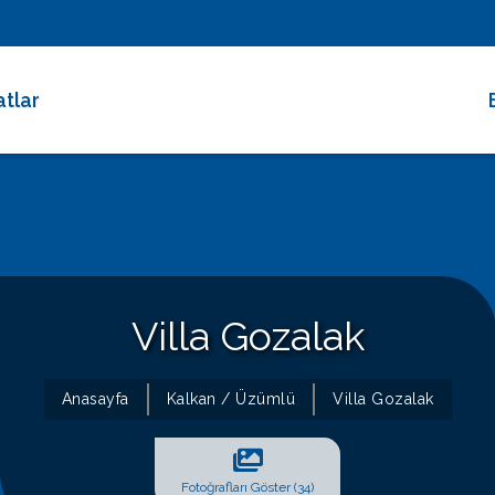
atlar
 Dakika Fırsatları
rimli Villalar
 Süreli Kiralıklar
ce Altı Villalar
Villa Gozalak
at Çarkı
Anasayfa
Kalkan / Üzümlü
Villa Gozalak
Fotoğrafları Göster (34)