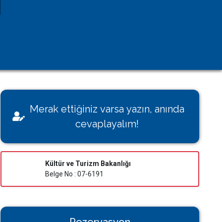
Kişisel Verilerin Korunması
Çerez Aydınlatma Metni
KVK Başvuru Formu
Villamı Kiraya Vermek İstiyorum
Sağlığınız Bizim İçin Değerli
Merak ettiğiniz varsa yazın, anında
Konut İzin Belge Başvurusu
cevaplayalım!
Bakanlık Belgeli Konutlar
Kültür ve Turizm Bakanlığı
Belge No : 07-6191