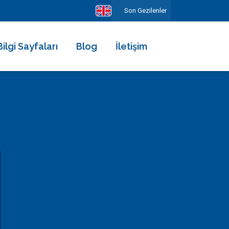
Son Gezilenler
Bilgi Sayfaları
Blog
İletişim
Hakkımızda
Ekibimiz
Kiralama Şartları ve Sözleşmesi
Sıkça Sorulan Sorular
Erken Rezervasyonun Avantajları
Diğer Hizmetlerimiz
Gezilecek Yerler
Basında Biz
Tüm Yorumlar