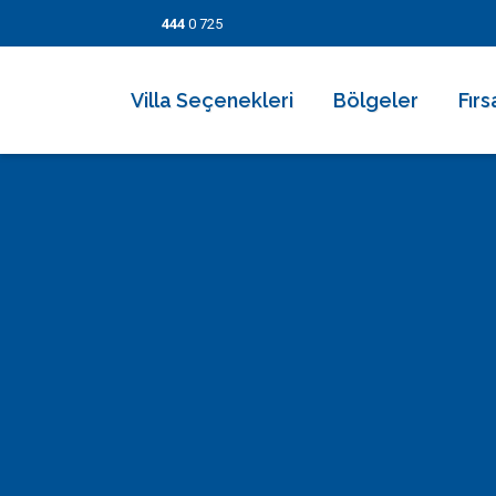
444
0 725
Villa Seçenekleri
Bölgeler
Fırs
2026 Villaları
Kalkan
Son
Villa Seçenekleri
Balayı Villaları
İslamlar
İndi
Bölgeler
Korunaklı Muhafazakar Villalar
Üzümlü
Kısa
Fırsatlar
Kapalı Havuzlu Villalar
Kaş
5 Ge
Bilgi Sayfaları
Çocuk Havuzlu Villalar
Patara
Fırs
Blog
Denize Yakın Villalar
Fethiye
İletişim
Deniz Manzaralı Villalar
Dalyan
Ekonomik Villalar
Bodrum
Lüks Villalar
Göcek