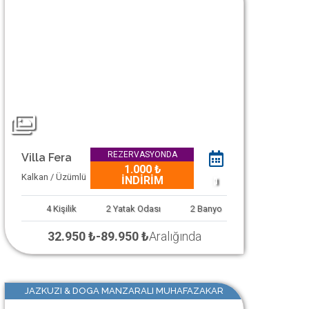
REZERVASYONDA
Villa Fera
1.000 ₺
Kalkan / Üzümlü
İNDİRİM
1
4
Kişilik
2
Yatak Odası
2
Banyo
32.950 ₺
-
89.950 ₺
Aralığında
JAZKUZI & DOGA MANZARALI MUHAFAZAKAR