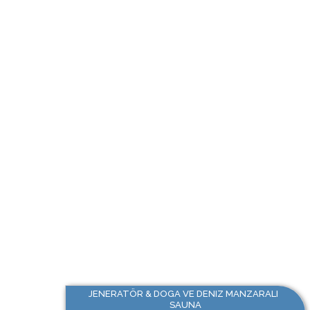
JENERATÖR & DOGA VE DENIZ MANZARALI
SAUNA