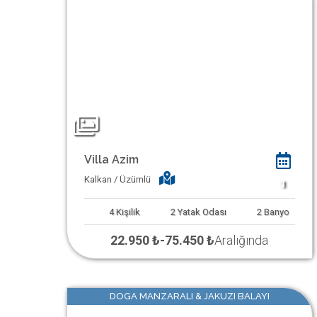
Villa Azim
Kalkan / Üzümlü
1
4
Kişilik
2
Yatak Odası
2
Banyo
22.950 ₺
-
75.450 ₺
Aralığında
DOGA MANZARALI & JAKUZI BALAYI