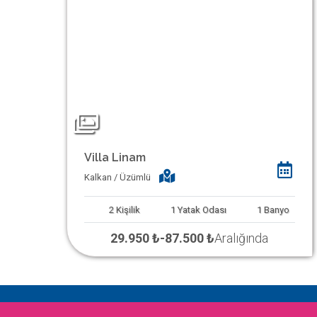
Villa Linam
Kalkan / Üzümlü
2
Kişilik
1
Yatak Odası
1
Banyo
29.950 ₺
-
87.500 ₺
Aralığında