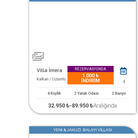
REZERVASYONDA
Villa İmera
1.000 ₺
Kalkan / Üzümlü
İNDİRİM
1
4
Kişilik
2
Yatak Odası
2
Banyo
32.950 ₺
-
89.950 ₺
Aralığında
YENI & JAKUZI BALAYI VİLLASI