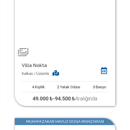
Villa Nokta
Kalkan / Üzümlü
4
Kişilik
2
Yatak Odası
0
Banyo
49.000 ₺
-
94.500 ₺
Aralığında
MUHAFAZAKAR HAVUZ DOGA MANZARASI