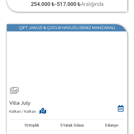
254.000 ₺
-
517.000 ₺
Aralığında
ÇIFT JAKUZI & ÇOCUK HAVUZU DENIZ MANZARALI
Villa July
Kalkan / Kalkan
10
Kişilik
5
Yatak Odası
5
Banyo