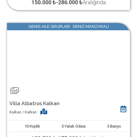
150.000 ₺
-
286.000 ₺
Aralığında
GENIS AILE GRUPLARI DENIZ MANZARALI
Villa Albatros Kalkan
Kalkan / Kalkan
10
Kişilik
5
Yatak Odası
5
Banyo