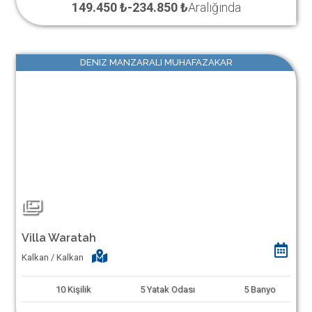
149.450 ₺
-
234.850 ₺
Aralığında
DENIZ MANZARALI MUHAFAZAKAR
Villa Waratah
Kalkan / Kalkan
10
Kişilik
5
Yatak Odası
5
Banyo