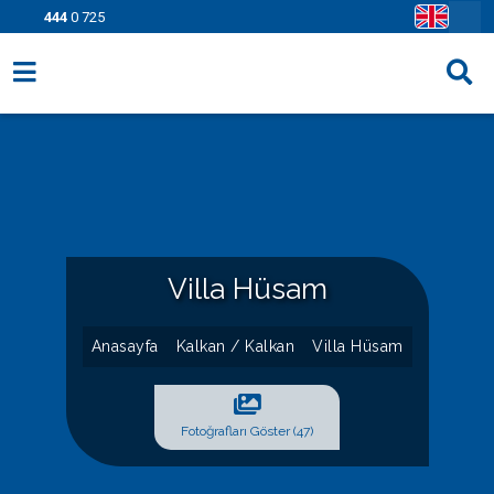
444
0 725
Villa Seçenekleri
Bölgeler
Fırsatlar
Bilgi Sayfaları
Villa Hüsam
Blog
Anasayfa
Kalkan / Kalkan
Villa Hüsam
İletişim
Fotoğrafları Göster (47)