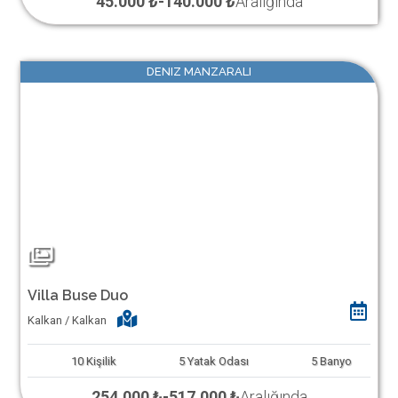
45.000 ₺
-
140.000 ₺
Aralığında
DENIZ MANZARALI
Villa Buse Duo
Kalkan / Kalkan
10
Kişilik
5
Yatak Odası
5
Banyo
254.000 ₺
-
517.000 ₺
Aralığında