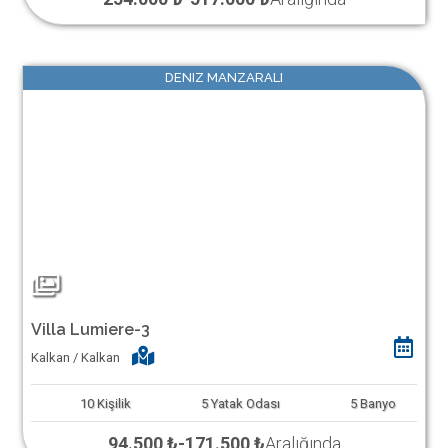
DENIZ MANZARALI
Villa Lumiere-3
Kalkan / Kalkan
10
Kişilik
5
Yatak Odası
5
Banyo
94.500 ₺
-
171.500 ₺
Aralığında