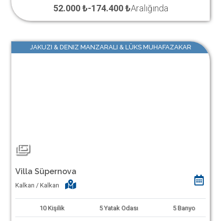
52.000 ₺
-
174.400 ₺
Aralığında
JAKUZI & DENIZ MANZARALI & LÜKS MUHAFAZAKAR
Villa Süpernova
Kalkan / Kalkan
10
Kişilik
5
Yatak Odası
5
Banyo