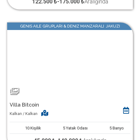
122.500 ₺
-
175.000 ₺
Aralığında
GENIS AILE GRUPLARI & DENIZ MANZARALI JAKUZI
Villa Bitcoin
Kalkan / Kalkan
10
Kişilik
5
Yatak Odası
5
Banyo