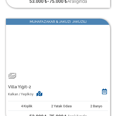
53.000 ₺
-
75.000 ₺
Aralığında
MUHAFAZAKAR & JAKUZI JAKUZILI
Villa Yiğit-2
Kalkan / Yeşilköy
4
Kişilik
2
Yatak Odası
2
Banyo