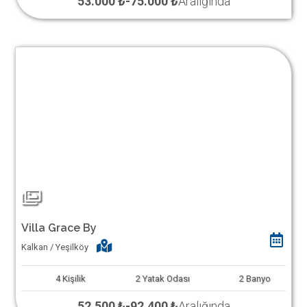
53.000 ₺
-
75.000 ₺
Aralığında
Villa Grace By
Kalkan / Yeşilköy
4
Kişilik
2
Yatak Odası
2
Banyo
52.500 ₺
-
92.400 ₺
Aralığında