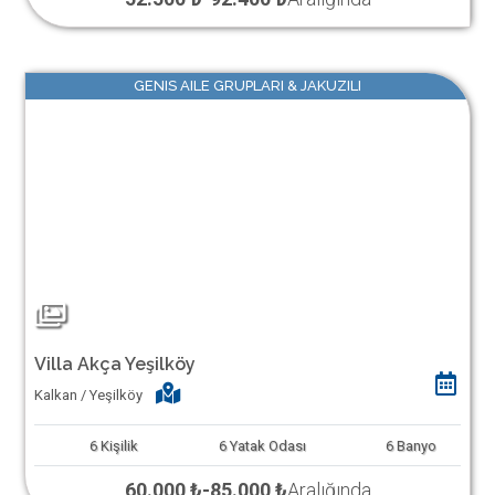
GENIS AILE GRUPLARI & JAKUZILI
Villa Akça Yeşilköy
Kalkan / Yeşilköy
6
Kişilik
6
Yatak Odası
6
Banyo
60.000 ₺
-
85.000 ₺
Aralığında