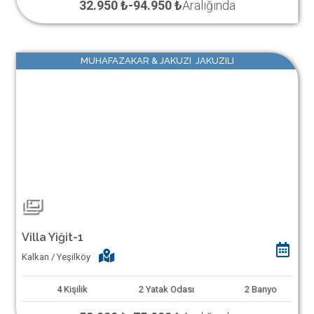
32.950 ₺
-
94.950 ₺
Aralığında
MUHAFAZAKAR & JAKUZI JAKUZILI
Villa Yiğit-1
Kalkan / Yeşilköy
4
Kişilik
2
Yatak Odası
2
Banyo