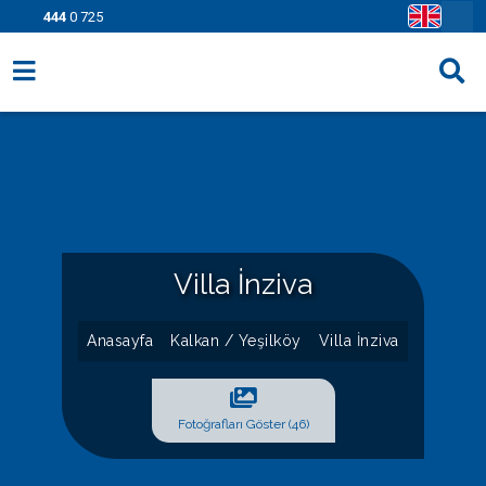
444
0 725
Villa Seçenekleri
Bölgeler
Fırsatlar
Bilgi Sayfaları
Villa İnziva
Blog
Anasayfa
Kalkan / Yeşilköy
Villa İnziva
İletişim
Fotoğrafları Göster (46)