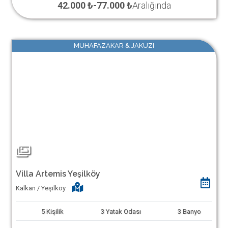
42.000 ₺
-
77.000 ₺
Aralığında
MUHAFAZAKAR & JAKUZI
Villa Artemis Yeşilköy
Kalkan / Yeşilköy
5
Kişilik
3
Yatak Odası
3
Banyo