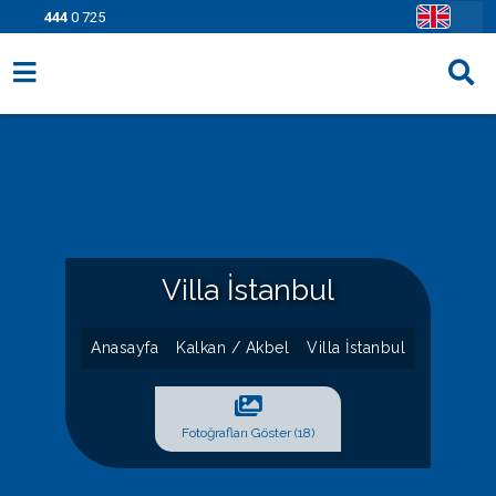
444
0 725
Villa Seçenekleri
Bölgeler
Fırsatlar
Bilgi Sayfaları
Villa İstanbul
Blog
Anasayfa
Kalkan / Akbel
Villa İstanbul
İletişim
Fotoğrafları Göster (18)