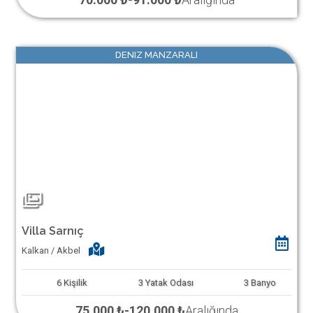
DENIZ MANZARALI
Villa Sarnıç
Kalkan / Akbel
6
Kişilik
3
Yatak Odası
3
Banyo
75.000 ₺
-
120.000 ₺
Aralığında