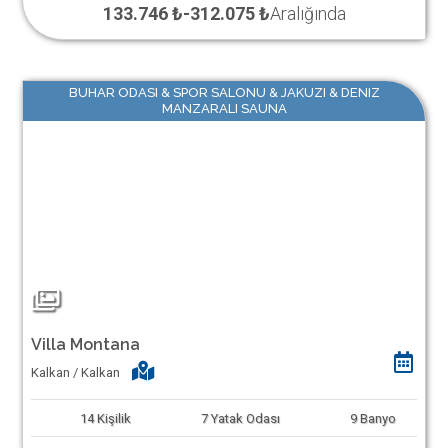
133.746 ₺
-
312.075 ₺
Aralığında
BUHAR ODASI & SPOR SALONU & JAKUZI & DENIZ
MANZARALI SAUNA
Villa Montana
Kalkan / Kalkan
14
Kişilik
7
Yatak Odası
9
Banyo