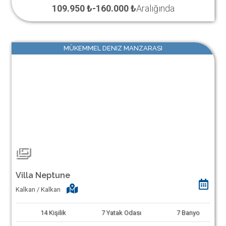
109.950 ₺
-
160.000 ₺
Aralığında
MÜKEMMEL DENIZ MANZARASI
Villa Neptune
Kalkan / Kalkan
14
Kişilik
7
Yatak Odası
7
Banyo