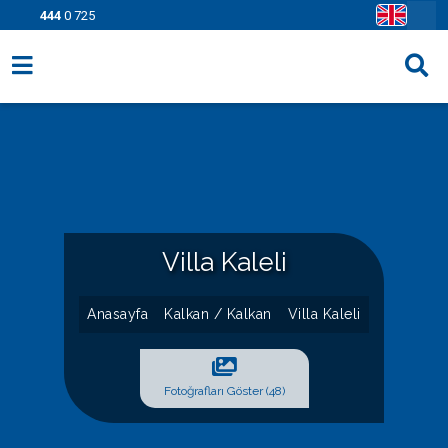
444
0 725
Villa Seçenekleri
Bölgeler
Fırsatlar
Bilgi Sayfaları
Villa Kaleli
Blog
Anasayfa
Kalkan / Kalkan
Villa Kaleli
İletişim
Fotoğrafları Göster (48)