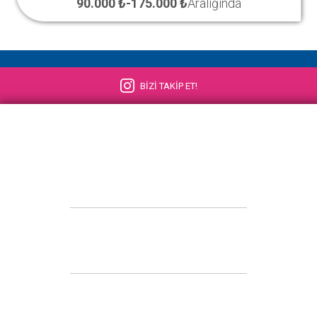
90.000 ₺
-
175.000 ₺
Aralığında
BİZİ TAKİP ET!