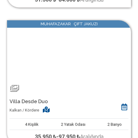
MUHAFAZAKAR ÇIFT JAKUZI
Villa Desde Duo
Kalkan / Kördere
4
Kişilik
2
Yatak Odası
2
Banyo
35.950 ₺
-
97.950 ₺
Aralığında