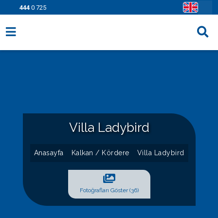
444
0 725
Villa Seçenekleri
Bölgeler
Fırsatlar
Bilgi Sayfaları
Villa Ladybird
Blog
Anasayfa
Kalkan / Kördere
Villa Ladybird
İletişim
Fotoğrafları Göster (36)