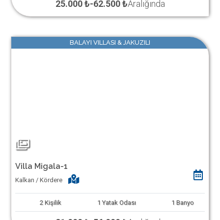
25.000 ₺
-
62.500 ₺
Aralığında
BALAYI VILLASI & JAKUZILI
Villa Migala-1
Kalkan / Kördere
2
Kişilik
1
Yatak Odası
1
Banyo