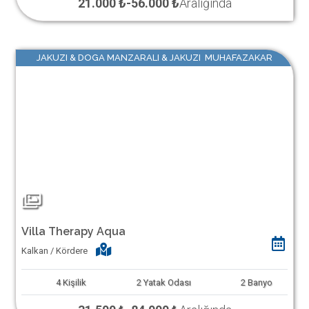
21.000 ₺
-
56.000 ₺
Aralığında
JAKUZI & DOGA MANZARALI & JAKUZI MUHAFAZAKAR
Villa Therapy Aqua
Kalkan / Kördere
4
Kişilik
2
Yatak Odası
2
Banyo