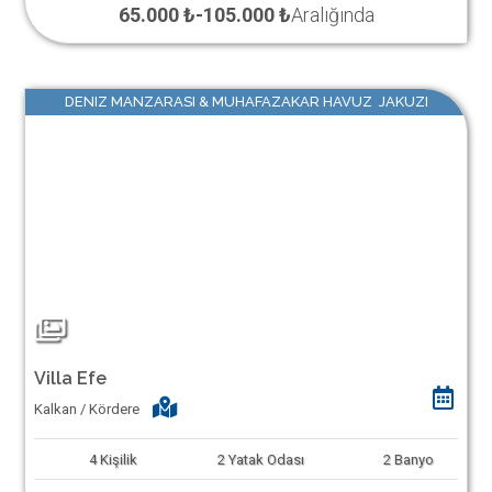
65.000 ₺
-
105.000 ₺
Aralığında
DENIZ MANZARASI & MUHAFAZAKAR HAVUZ JAKUZI
Villa Efe
Kalkan / Kördere
4
Kişilik
2
Yatak Odası
2
Banyo