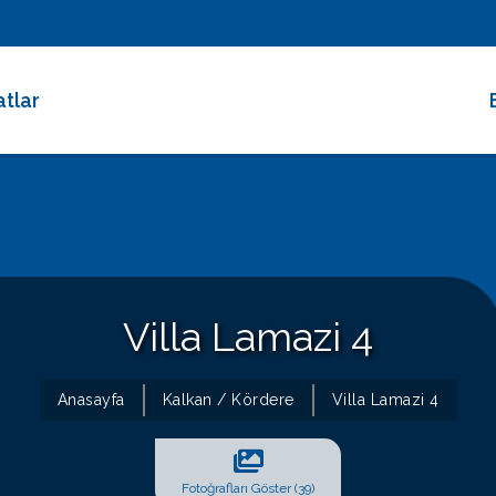
atlar
 Dakika Fırsatları
rimli Villalar
 Süreli Kiralıklar
ce Altı Villalar
Villa Lamazi 4
at Çarkı
Anasayfa
Kalkan / Kördere
Villa Lamazi 4
Fotoğrafları Göster (39)