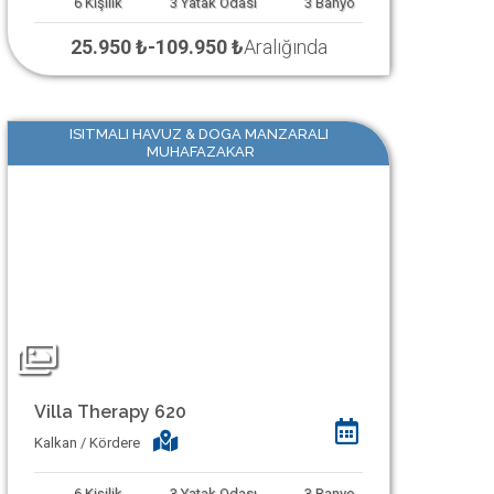
6
Kişilik
3
Yatak Odası
3
Banyo
25.950 ₺
-
109.950 ₺
Aralığında
ISITMALI HAVUZ & DOGA MANZARALI
MUHAFAZAKAR
Villa Therapy 620
Kalkan / Kördere
6
Kişilik
3
Yatak Odası
3
Banyo