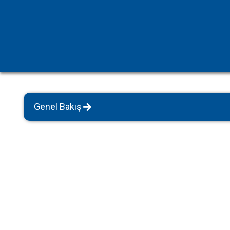
Havuz Isıtmalı Villalar
Sapanca
Geniş Aile Grupları İçin
Tüm Villalar
Evcil Hayvan İzinli Yazlıklar
Kiralık Apartlar
Bungalov Evler
Genel Bakış
Kahvaltı Dahil Villalar
Tüm Villalar