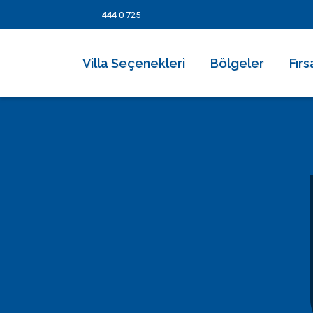
444
0 725
Villa Seçenekleri
Bölgeler
Fırs
2026 Villaları
Kalkan
Son
Villa Seçenekleri
Balayı Villaları
İslamlar
İndi
Bölgeler
Korunaklı Muhafazakar Villalar
Üzümlü
Kısa
Fırsatlar
Kapalı Havuzlu Villalar
Kaş
5 Ge
Bilgi Sayfaları
Çocuk Havuzlu Villalar
Patara
Fırs
Blog
Denize Yakın Villalar
Fethiye
İletişim
Deniz Manzaralı Villalar
Dalyan
Ekonomik Villalar
Bodrum
Lüks Villalar
Göcek