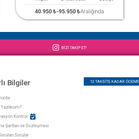
40.950 ₺
-
95.950 ₺
Aralığında
BİZİ TAKİP ET!
lı Bilgiler
12 TAKSITE KADAR ÖDEME 
mızda
Yazlıkcım?
asyon Kontrol
ma Şartları ve Sözleşmesi
Sorulan Sorular