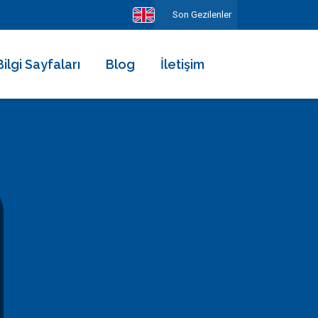
Son Gezilenler
Bilgi Sayfaları
Blog
İletişim
Hakkımızda
Ekibimiz
Kiralama Şartları ve Sözleşmesi
Sıkça Sorulan Sorular
Erken Rezervasyonun Avantajları
Diğer Hizmetlerimiz
Gezilecek Yerler
Basında Biz
Tüm Yorumlar