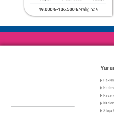
49.000 ₺
-
136.500 ₺
Aralığında
Yarar
Hakkı
Neden 
Rezerv
Kirala
Sıkça 