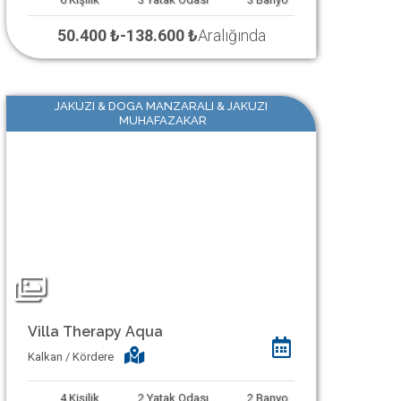
50.400 ₺
-
138.600 ₺
Aralığında
JAKUZI & DOGA MANZARALI & JAKUZI
MUHAFAZAKAR
Villa Therapy Aqua
Kalkan / Kördere
4
Kişilik
2
Yatak Odası
2
Banyo