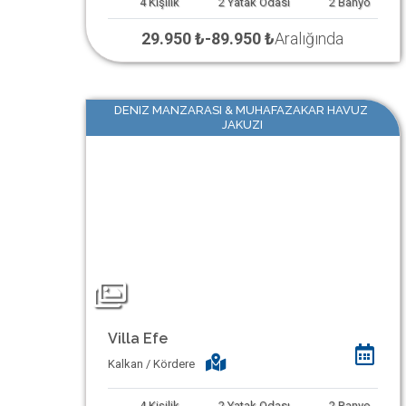
4
Kişilik
2
Yatak Odası
2
Banyo
29.950 ₺
-
89.950 ₺
Aralığında
DENIZ MANZARASI & MUHAFAZAKAR HAVUZ
JAKUZI
Villa Efe
Kalkan / Kördere
4
Kişilik
2
Yatak Odası
2
Banyo