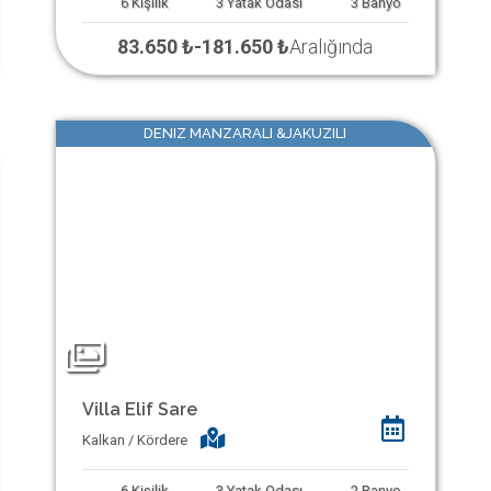
6
Kişilik
3
Yatak Odası
3
Banyo
83.650 ₺
-
181.650 ₺
Aralığında
DENIZ MANZARALI &JAKUZILI
Villa Elif Sare
Kalkan / Kördere
6
Kişilik
3
Yatak Odası
2
Banyo