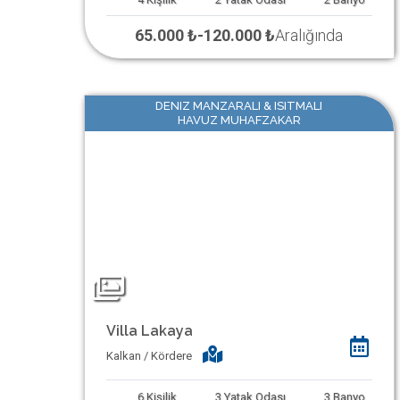
65.000 ₺
-
120.000 ₺
Aralığında
DENIZ MANZARALI & ISITMALI
HAVUZ MUHAFZAKAR
Villa Lakaya
Kalkan / Kördere
6
Kişilik
3
Yatak Odası
3
Banyo