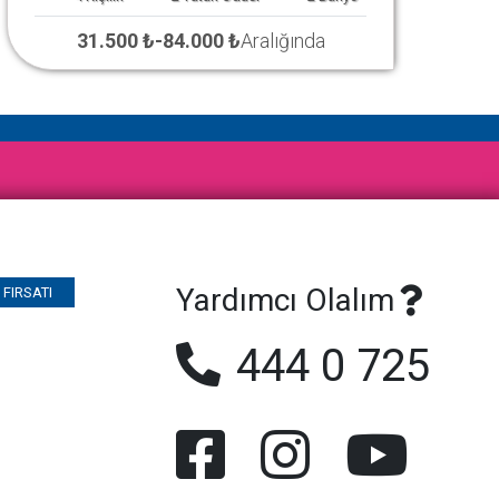
31.500 ₺
-
84.000 ₺
Aralığında
Yardımcı Olalım
FIRSATI
444 0 725