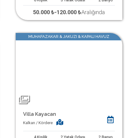
50.000 ₺
-
120.000 ₺
Aralığında
MUHAFAZAKAR & JAKUZI & KAPALI HAVUZ
Villa Kayacan
Kalkan / Kördere
4
Kişilik
2
Yatak Odası
2
Banyo