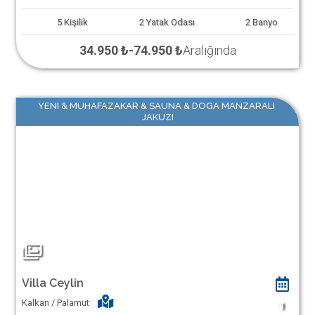
5
Kişilik
2
Yatak Odası
2
Banyo
34.950 ₺
-
74.950 ₺
Aralığında
YENI & MUHAFAZAKAR & SAUNA & DOGA MANZARALI
JAKUZI
Villa Ceylin
Kalkan / Palamut
1