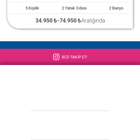
5
Kişilik
2
Yatak Odası
2
Banyo
34.950 ₺
-
74.950 ₺
Aralığında
BİZİ TAKİP ET!