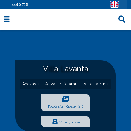
444
0 725
Villa Seçenekleri
Bölgeler
Fırsatlar
Villa Lavanta
Bilgi Sayfaları
Blog
Anasayfa
Kalkan / Palamut
Villa Lavanta
İletişim
Fotoğrafları Göster (43)
Videoyu İzle