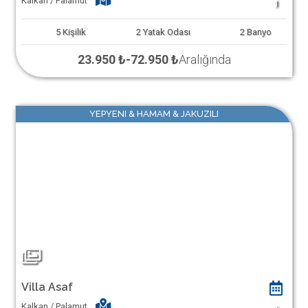
Kalkan / Palamut
1
5
Kişilik
2
Yatak Odası
2
Banyo
23.950 ₺
-
72.950 ₺
Aralığında
YEPYENI & HAMAM & JAKUZILI
Villa Asaf
Kalkan / Palamut