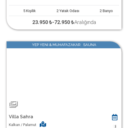
5
Kişilik
2
Yatak Odası
2
Banyo
23.950 ₺
-
72.950 ₺
Aralığında
YEP YENI & MUHAFAZAKAR SAUNA
Villa Sahra
Kalkan / Palamut
1