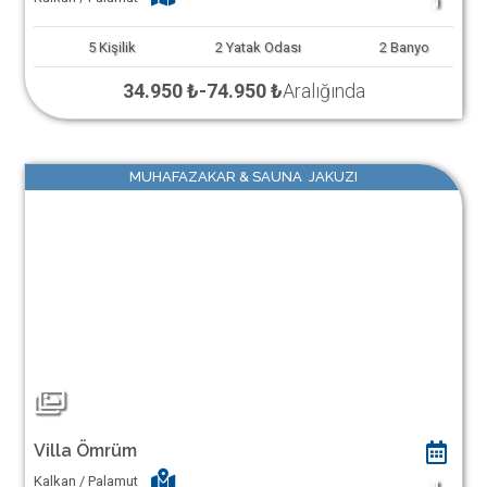
1
5
Kişilik
2
Yatak Odası
2
Banyo
34.950 ₺
-
74.950 ₺
Aralığında
MUHAFAZAKAR & SAUNA JAKUZI
Villa Ömrüm
Kalkan / Palamut
1