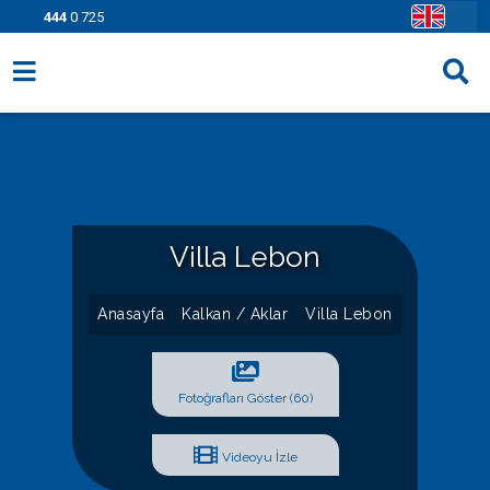
444
0 725
Villa Seçenekleri
Bölgeler
Fırsatlar
Villa Lebon
Bilgi Sayfaları
Blog
Anasayfa
Kalkan / Aklar
Villa Lebon
İletişim
Fotoğrafları Göster (60)
Videoyu İzle