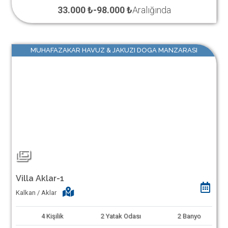
33.000 ₺
-
98.000 ₺
Aralığında
MUHAFAZAKAR HAVUZ & JAKUZI DOGA MANZARASI
Villa Aklar-1
Kalkan / Aklar
4
Kişilik
2
Yatak Odası
2
Banyo