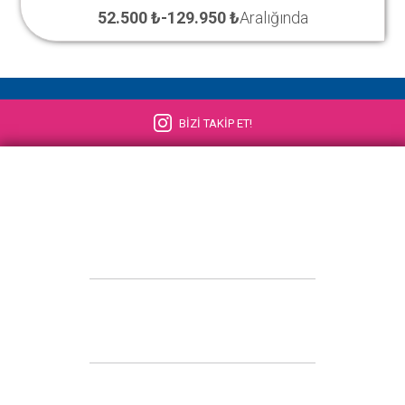
52.500 ₺
-
129.950 ₺
Aralığında
BİZİ TAKİP ET!