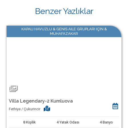
Benzer Yazlıklar
KAPALI HAVUZLU & GENIS AILE GRUPLARI IÇIN &
MUHAFAZAKAR
Villa Legendary-2 Kumluova
Fethiye / Çukurincir
8
Kişilik
4
Yatak Odası
4
Banyo