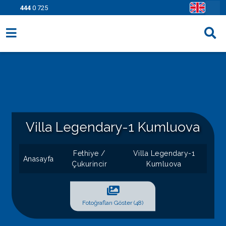
444
0 725
Villa Seçenekleri
Bölgeler
Fırsatlar
Bilgi Sayfaları
Villa Legendary-1 Kumluova
Blog
Fethiye /
Villa Legendary-1
Anasayfa
Çukurincir
Kumluova
İletişim
Fotoğrafları Göster (48)