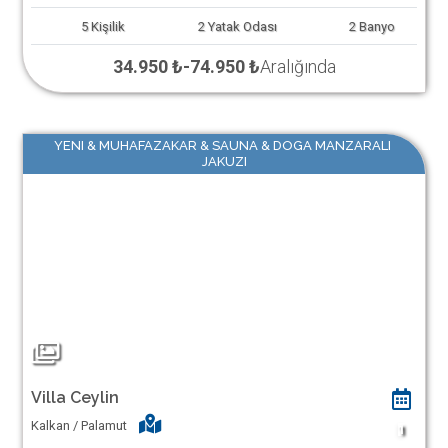
5
Kişilik
2
Yatak Odası
2
Banyo
34.950 ₺
-
74.950 ₺
Aralığında
YENI & MUHAFAZAKAR & SAUNA & DOGA MANZARALI
JAKUZI
Villa Ceylin
Kalkan / Palamut
1