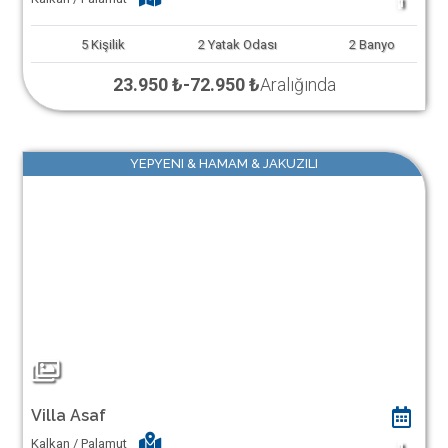
1
5
Kişilik
2
Yatak Odası
2
Banyo
23.950 ₺
-
72.950 ₺
Aralığında
YEPYENI & HAMAM & JAKUZILI
Villa Asaf
Kalkan / Palamut
1