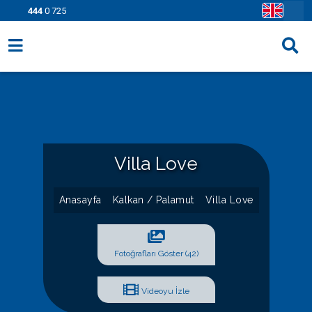
444
0 725
Villa Seçenekleri
Bölgeler
Fırsatlar
Villa Love
Bilgi Sayfaları
Blog
Anasayfa
Kalkan / Palamut
Villa Love
İletişim
Fotoğrafları Göster (42)
Videoyu İzle