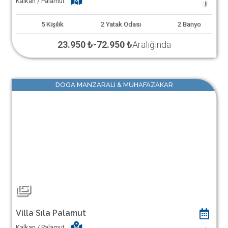
Kalkan / Palamut
1
5
Kişilik
2
Yatak Odası
2
Banyo
23.950 ₺
-
72.950 ₺
Aralığında
DOGA MANZARALI & MUHAFAZAKAR
Villa Sıla Palamut
Kalkan / Palamut