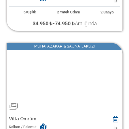
5
Kişilik
2
Yatak Odası
2
Banyo
34.950 ₺
-
74.950 ₺
Aralığında
MUHAFAZAKAR & SAUNA JAKUZI
Villa Ömrüm
Kalkan / Palamut
1