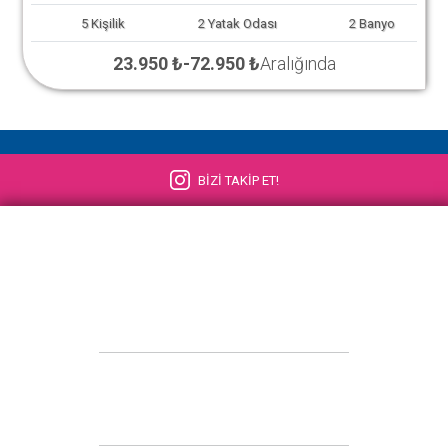
5
Kişilik
2
Yatak Odası
2
Banyo
23.950 ₺
-
72.950 ₺
Aralığında
BİZİ TAKİP ET!