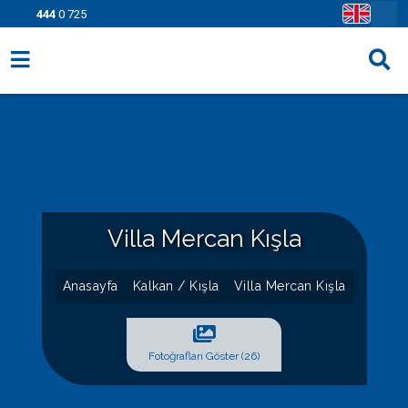
444
0 725
Villa Seçenekleri
Bölgeler
Fırsatlar
Bilgi Sayfaları
Villa Mercan Kışla
Blog
Anasayfa
Kalkan / Kışla
Villa Mercan Kışla
İletişim
Fotoğrafları Göster (26)