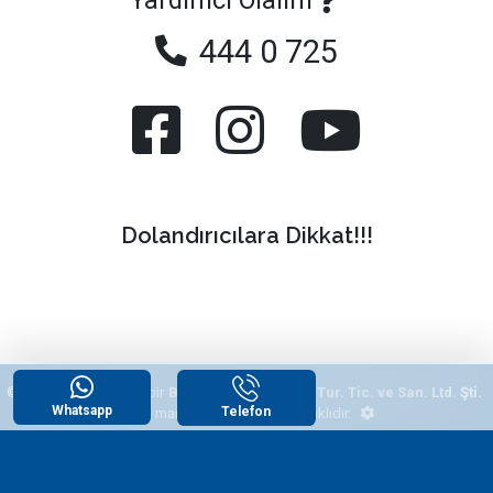
Yardımcı Olalım
444 0 725
Dolandırıcılara Dikkat!!!
© 2026
"Yazlikcim"
, bir
Begonvil Grup Emlak Tur. Tic. ve San. Ltd. Şti.
Whatsapp
Telefon
tescilli markasıdır. Tüm hakları saklıdır.
WhatsApp