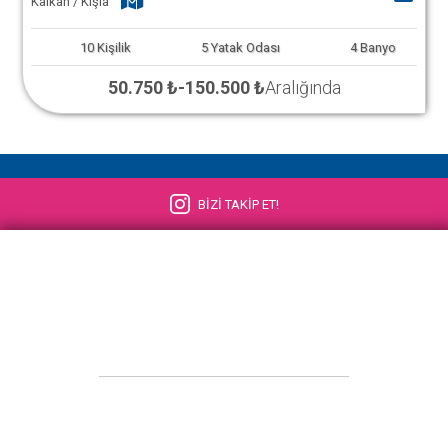
Kalkan / Kışla
10
Kişilik
5
Yatak Odası
4
Banyo
50.750 ₺
-
150.500 ₺
Aralığında
BİZİ TAKİP ET!