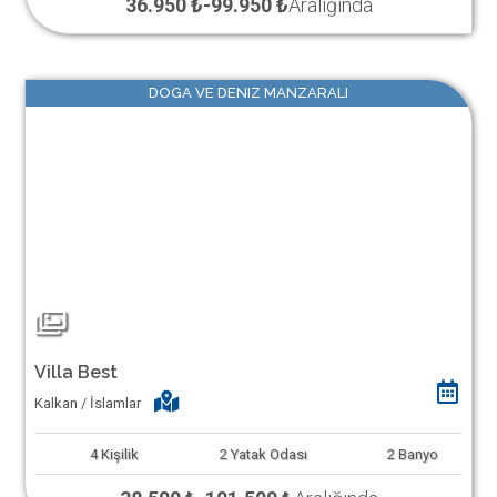
36.950 ₺
-
99.950 ₺
Aralığında
DOGA VE DENIZ MANZARALI
Villa Best
Kalkan / İslamlar
4
Kişilik
2
Yatak Odası
2
Banyo