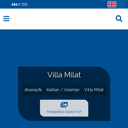
444
0 725
Villa Seçenekleri
Bölgeler
Fırsatlar
Bilgi Sayfaları
Villa Milat
Blog
Anasayfa
Kalkan / İslamlar
Villa Milat
İletişim
Fotoğrafları Göster (27)