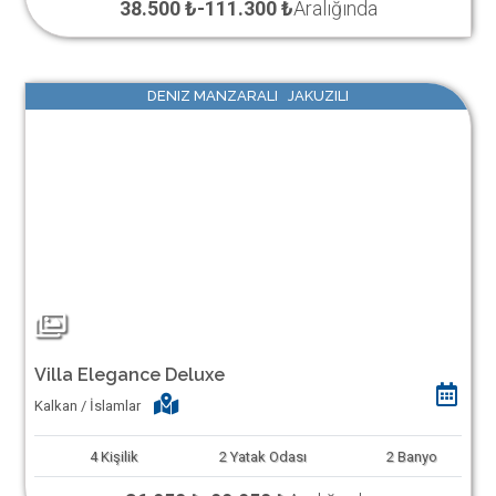
38.500 ₺
-
111.300 ₺
Aralığında
DENIZ MANZARALI JAKUZILI
Villa Elegance Deluxe
Kalkan / İslamlar
4
Kişilik
2
Yatak Odası
2
Banyo