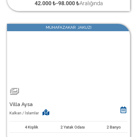
42.000 ₺
-
98.000 ₺
Aralığında
MUHAFAZAKAR JAKUZI
Villa Aysa
Kalkan / İslamlar
4
Kişilik
2
Yatak Odası
2
Banyo