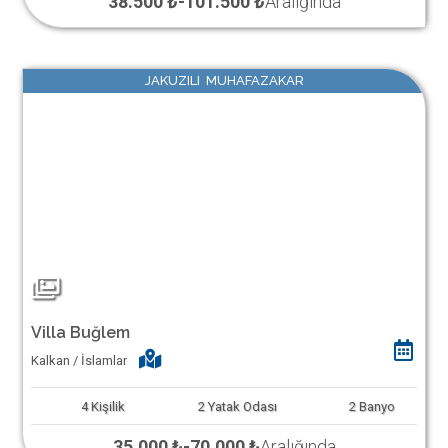
38.500 ₺
-
101.500 ₺
Aralığında
JAKUZILI MUHAFAZAKAR
Villa Buğlem
Kalkan / İslamlar
4
Kişilik
2
Yatak Odası
2
Banyo
35.000 ₺
-
70.000 ₺
Aralığında