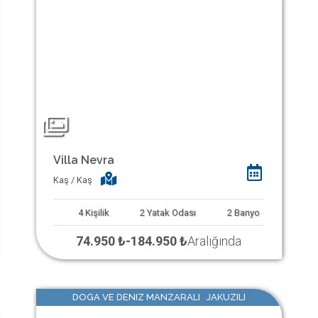
Villa Nevra
Kaş / Kaş
4
Kişilik
2
Yatak Odası
2
Banyo
74.950 ₺
-
184.950 ₺
Aralığında
DOGA VE DENIZ MANZARALI JAKUZILI