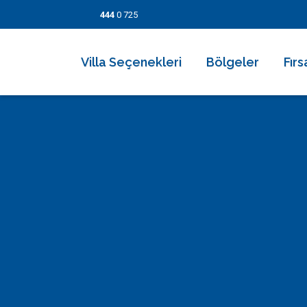
444
0 725
Villa Seçenekleri
Bölgeler
Fırs
2026 Villaları
Kalkan
Son
Villa Seçenekleri
Balayı Villaları
İslamlar
İndi
Bölgeler
Korunaklı Muhafazakar Villalar
Üzümlü
Kısa
Fırsatlar
Kapalı Havuzlu Villalar
Kaş
5 Ge
Bilgi Sayfaları
Çocuk Havuzlu Villalar
Patara
Fırs
Blog
Denize Yakın Villalar
Fethiye
İletişim
Deniz Manzaralı Villalar
Dalyan
Ekonomik Villalar
Bodrum
Lüks Villalar
Göcek