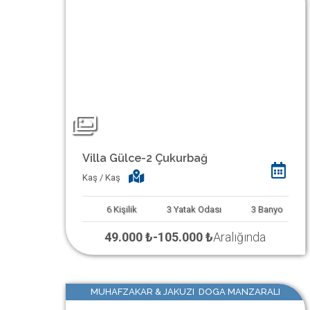
Villa Gülce-2 Çukurbağ
Kaş / Kaş
6
Kişilik
3
Yatak Odası
3
Banyo
49.000 ₺
-
105.000 ₺
Aralığında
MUHAFZAKAR & JAKUZI DOGA MANZARALI