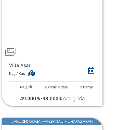
Villa Asar
Kaş / Kaş
4
Kişilik
2
Yatak Odası
2
Banyo
49.000 ₺
-
98.000 ₺
Aralığında
JAKUZI & DOGA MANZARALI MUHAFAZAKAR