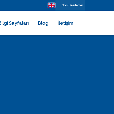
Son Gezilenler
Bilgi Sayfaları
Blog
İletişim
Hakkımızda
Ekibimiz
Kiralama Şartları ve Sözleşmesi
Sıkça Sorulan Sorular
Erken Rezervasyonun Avantajları
Diğer Hizmetlerimiz
Gezilecek Yerler
Basında Biz
Tüm Yorumlar