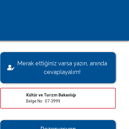
Kişisel Verilerin Korunması
Çerez Aydınlatma Metni
KVK Başvuru Formu
Villamı Kiraya Vermek İstiyorum
Sağlığınız Bizim İçin Değerli
Merak ettiğiniz varsa yazın, anında
Konut İzin Belge Başvurusu
cevaplayalım!
Bakanlık Belgeli Konutlar
Kültür ve Turizm Bakanlığı
Belge No : 07-3999