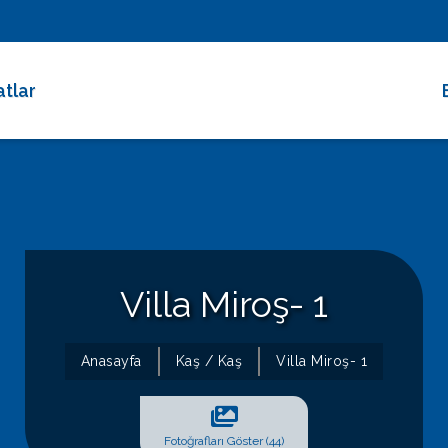
atlar
 Dakika Fırsatları
rimli Villalar
 Süreli Kiralıklar
ce Altı Villalar
Villa Miroş- 1
at Çarkı
Anasayfa
Kaş / Kaş
Villa Miroş- 1
Fotoğrafları Göster (44)