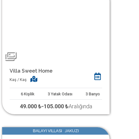
Villa Sweet Home
Kaş / Kaş
6
Kişilik
3
Yatak Odası
3
Banyo
49.000 ₺
-
105.000 ₺
Aralığında
BALAYI VILLASI JAKUZI