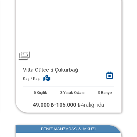
Villa Gülce-1 Çukurbağ
Kaş / Kaş
6
Kişilik
3
Yatak Odası
3
Banyo
49.000 ₺
-
105.000 ₺
Aralığında
DENIZ MANZARASI & JAKUZI