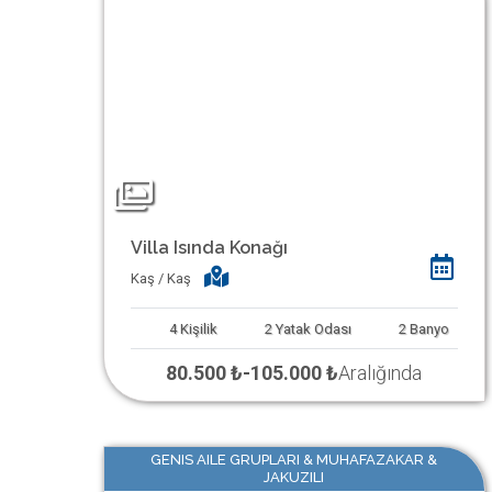
Villa Isında Konağı
Kaş / Kaş
4
Kişilik
2
Yatak Odası
2
Banyo
80.500 ₺
-
105.000 ₺
Aralığında
GENIS AILE GRUPLARI & MUHAFAZAKAR &
JAKUZILI