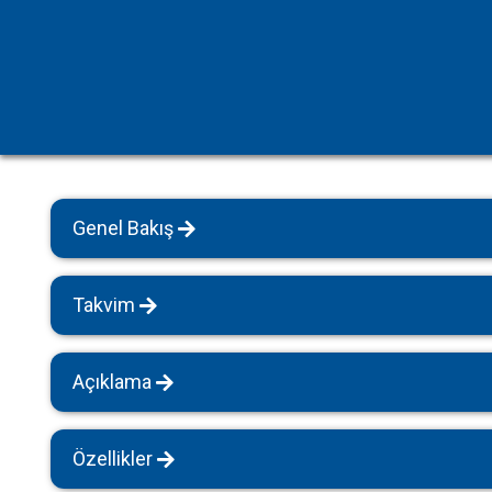
Havuz Isıtmalı Villalar
Sapanca
Geniş Aile Grupları İçin
Tüm Villalar
Evcil Hayvan İzinli Yazlıklar
Kiralık Apartlar
Bungalov Evler
Genel Bakış
Kahvaltı Dahil Villalar
Tüm Villalar
Takvim
Açıklama
Özellikler