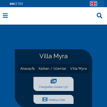
444
0 725
Villa Seçenekleri
Bölgeler
Fırsatlar
Villa Myra
Bilgi Sayfaları
Blog
Anasayfa
Kalkan / İslamlar
Villa Myra
İletişim
Fotoğrafları Göster (37)
Videoyu İzle