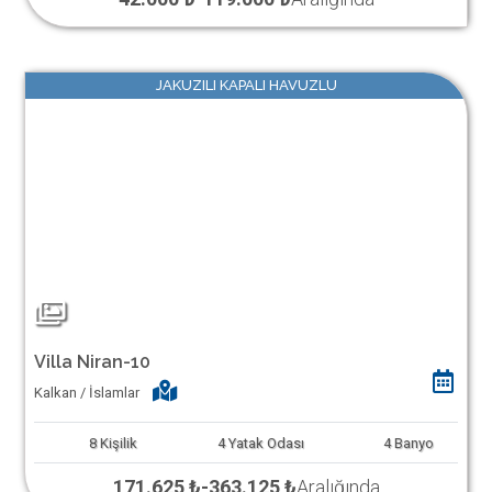
JAKUZILI KAPALI HAVUZLU
Villa Niran-10
Kalkan / İslamlar
8
Kişilik
4
Yatak Odası
4
Banyo
171.625 ₺
-
363.125 ₺
Aralığında