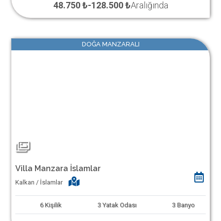
48.750 ₺
-
128.500 ₺
Aralığında
DOĞA MANZARALI
Villa Manzara İslamlar
Kalkan / İslamlar
6
Kişilik
3
Yatak Odası
3
Banyo