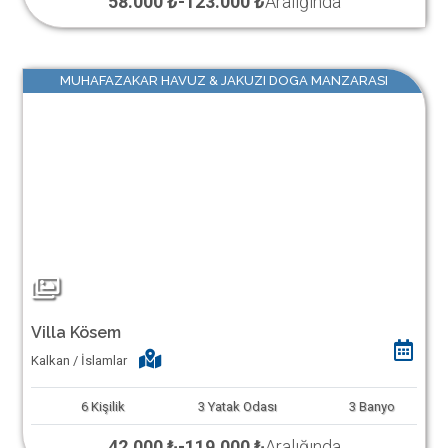
58.000 ₺
-
123.000 ₺
Aralığında
MUHAFAZAKAR HAVUZ & JAKUZI DOGA MANZARASI
Villa Kösem
Kalkan / İslamlar
6
Kişilik
3
Yatak Odası
3
Banyo
42.000 ₺
-
119.000 ₺
Aralığında