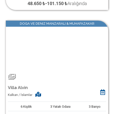
48.650 ₺
-
101.150 ₺
Aralığında
DOGA VE DENIZ MANZARALI & MUHAFAZAKAR
Villa Alvin
Kalkan / İslamlar
6
Kişilik
3
Yatak Odası
3
Banyo