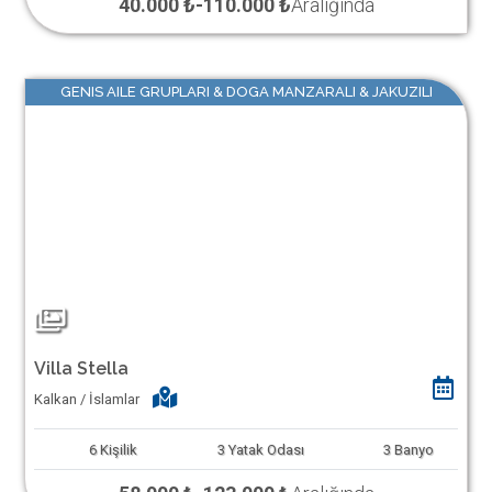
40.000 ₺
-
110.000 ₺
Aralığında
GENIS AILE GRUPLARI & DOGA MANZARALI & JAKUZILI
Villa Stella
Kalkan / İslamlar
6
Kişilik
3
Yatak Odası
3
Banyo