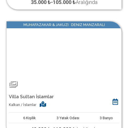
35.000 ₺
-
105.000 ₺
Aralığında
MUHAFAZAKAR & JAKUZI DENIZ MANZARALI
Villa Sultan İslamlar
Kalkan / İslamlar
6
Kişilik
3
Yatak Odası
3
Banyo