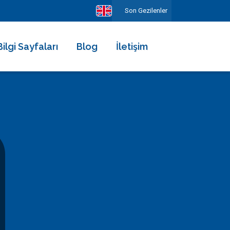
Son Gezilenler
Bilgi Sayfaları
Blog
İletişim
Hakkımızda
Ekibimiz
Kiralama Şartları ve Sözleşmesi
Sıkça Sorulan Sorular
Erken Rezervasyonun Avantajları
Diğer Hizmetlerimiz
Gezilecek Yerler
Basında Biz
Tüm Yorumlar