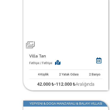
Villa Tan
Fethiye / Fethiye
4
Kişilik
2
Yatak Odası
2
Banyo
42.000 ₺
-
112.000 ₺
Aralığında
YEPYENI & DOGA MANZARALI & BALAYI VILLASI