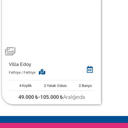
Villa Edoy
Fethiye / Fethiye
4
Kişilik
2
Yatak Odası
2
Banyo
49.000 ₺
-
105.000 ₺
Aralığında