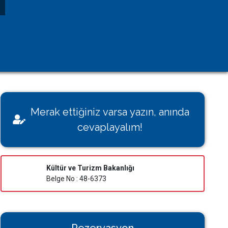
Kişisel Verilerin Korunması
Çerez Aydınlatma Metni
KVK Başvuru Formu
Villamı Kiraya Vermek İstiyorum
Sağlığınız Bizim İçin Değerli
Merak ettiğiniz varsa yazın, anında
Konut İzin Belge Başvurusu
cevaplayalım!
Bakanlık Belgeli Konutlar
Kültür ve Turizm Bakanlığı
Belge No : 48-6373