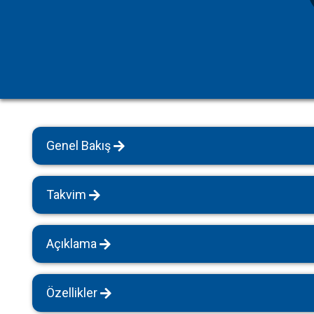
Havuz Isıtmalı Villalar
Sapanca
Geniş Aile Grupları İçin
Tüm Villalar
Evcil Hayvan İzinli Yazlıklar
Kiralık Apartlar
Bungalov Evler
Genel Bakış
Kahvaltı Dahil Villalar
Tüm Villalar
Takvim
Açıklama
Özellikler