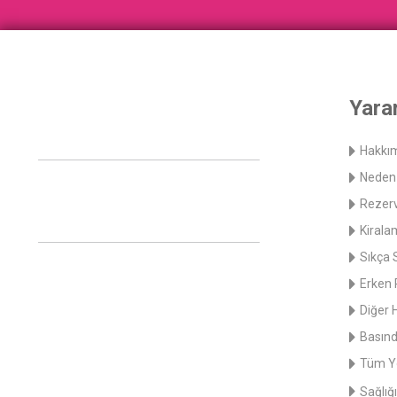
Yarar
Hakkı
Neden 
Rezerv
Kirala
Sıkça 
Erken 
Diğer 
Basınd
Tüm Y
Sağlığı