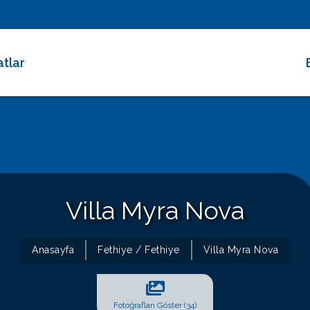
atlar
 Dakika Fırsatları
rimli Villalar
 Süreli Kiralıklar
ce Altı Villalar
Villa Myra Nova
at Çarkı
Anasayfa
Fethiye / Fethiye
Villa Myra Nova
Fotoğrafları Göster (34)