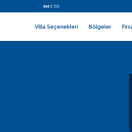
444
0 725
Villa Seçenekleri
Bölgeler
Fırs
2026 Villaları
Kalkan
Son
Villa Seçenekleri
Balayı Villaları
İslamlar
İndi
Bölgeler
Korunaklı Muhafazakar Villalar
Üzümlü
Kısa
Fırsatlar
Kapalı Havuzlu Villalar
Kaş
5 Ge
Bilgi Sayfaları
Çocuk Havuzlu Villalar
Patara
Fırs
Blog
Denize Yakın Villalar
Fethiye
İletişim
Deniz Manzaralı Villalar
Dalyan
Ekonomik Villalar
Bodrum
Lüks Villalar
Göcek