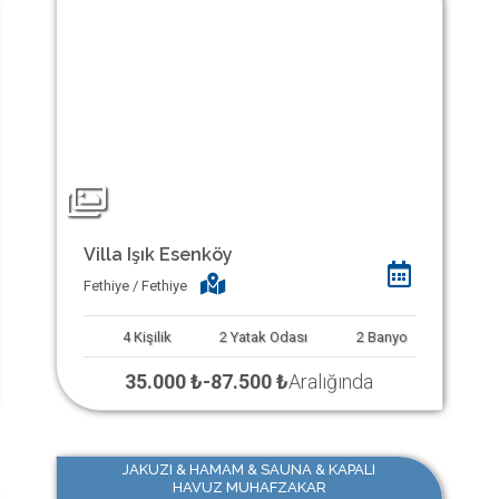
Villa Işık Esenköy
Fethiye / Fethiye
4
Kişilik
2
Yatak Odası
2
Banyo
35.000 ₺
-
87.500 ₺
Aralığında
JAKUZI & HAMAM & SAUNA & KAPALI
HAVUZ MUHAFZAKAR