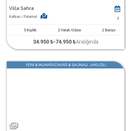
Villa Sahra
Kalkan / Palamut
1
5
Kişilik
2
Yatak Odası
2
Banyo
34.950 ₺
-
74.950 ₺
Aralığında
YENI & MUHAFAZAKAR & SAUNALI JAKUZILI