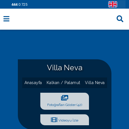
444
0 725
Villa Seçenekleri
Bölgeler
Fırsatlar
Villa Neva
Bilgi Sayfaları
Blog
Anasayfa
Kalkan / Palamut
Villa Neva
İletişim
Fotoğrafları Göster (42)
Videoyu İzle