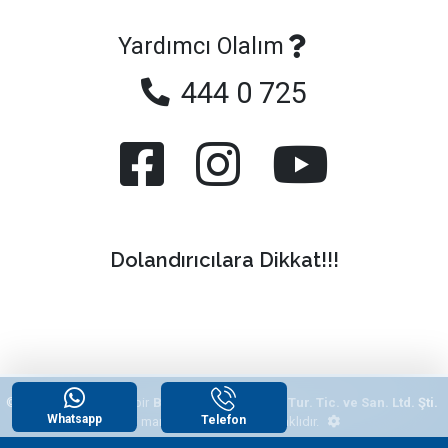
Yardımcı Olalım
444 0 725
Dolandırıcılara Dikkat!!!
© 2026
"Yazlikcim"
, bir
Begonvil Grup Emlak Tur. Tic. ve San. Ltd. Şti.
Whatsapp
Telefon
tescilli markasıdır. Tüm hakları saklıdır.