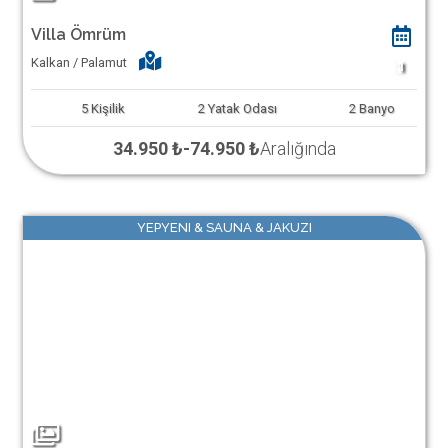
Villa Ömrüm
Kalkan / Palamut
1
5
Kişilik
2
Yatak Odası
2
Banyo
34.950 ₺
-
74.950 ₺
Aralığında
YEPYENI & SAUNA & JAKUZI