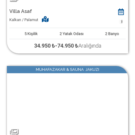
Villa Asaf
Kalkan / Palamut
1
5
Kişilik
2
Yatak Odası
2
Banyo
34.950 ₺
-
74.950 ₺
Aralığında
MUHAFAZAKAR & SAUNA JAKUZI