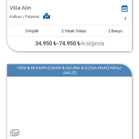
Villa Alin
Kalkan / Palamut
1
5
Kişilik
2
Yatak Odası
2
Banyo
34.950 ₺
-
74.950 ₺
Aralığında
YENI & MUHAFAZAKAR & SAUNA & DOGA MANZARALI
JAKUZI