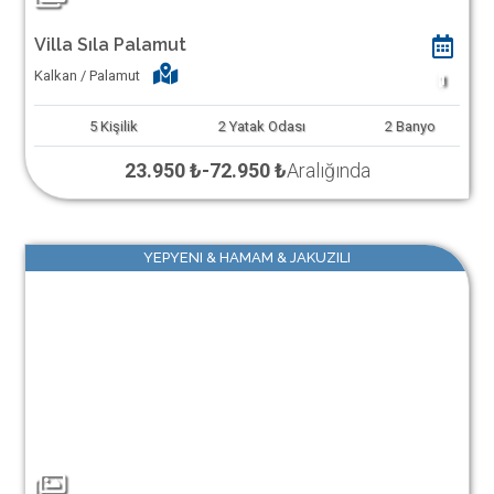
Villa Sıla Palamut
Kalkan / Palamut
1
5
Kişilik
2
Yatak Odası
2
Banyo
23.950 ₺
-
72.950 ₺
Aralığında
YEPYENI & HAMAM & JAKUZILI