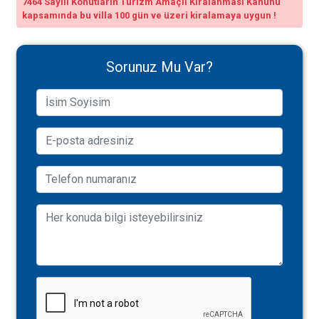
7464 Sayılı Konutların Turizm Amaçlı Kiralanması Kanunu
kapsamında bu villa 100 gün ve üzeri kiralamaya uygun !
Sorunuz Mu Var?