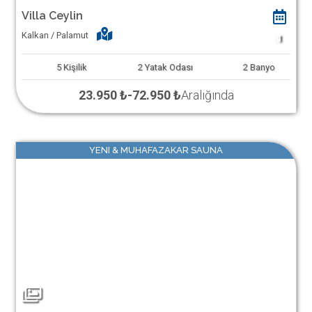
Villa Ceylin
Kalkan / Palamut
1
5
Kişilik
2
Yatak Odası
2
Banyo
23.950 ₺
-
72.950 ₺
Aralığında
YENI & MUHAFAZAKAR SAUNA