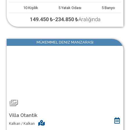
10
Kişilik
5
Yatak Odası
5
Banyo
149.450 ₺
-
234.850 ₺
Aralığında
MÜKEMMEL DENIZ MANZARASI
Villa Otantik
Kalkan / Kalkan