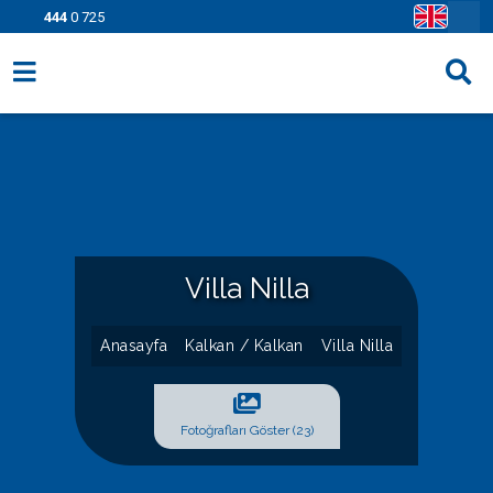
444
0 725
Villa Seçenekleri
Bölgeler
Fırsatlar
Bilgi Sayfaları
Villa Nilla
Blog
Anasayfa
Kalkan / Kalkan
Villa Nilla
İletişim
Fotoğrafları Göster (23)