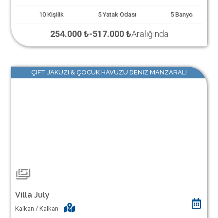
10
Kişilik
5
Yatak Odası
5
Banyo
254.000 ₺
-
517.000 ₺
Aralığında
ÇIFT JAKUZI & ÇOCUK HAVUZU DENIZ MANZARALI
Villa July
Kalkan / Kalkan