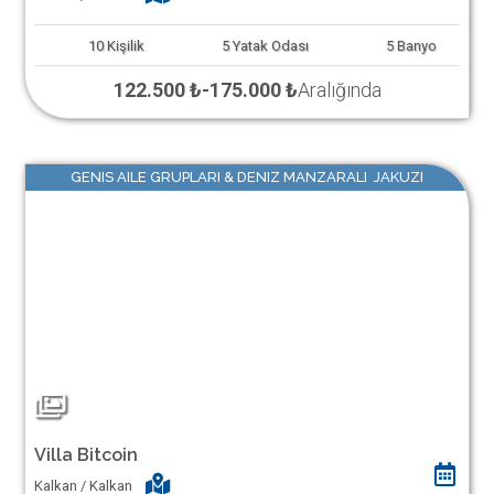
10
Kişilik
5
Yatak Odası
5
Banyo
122.500 ₺
-
175.000 ₺
Aralığında
GENIS AILE GRUPLARI & DENIZ MANZARALI JAKUZI
Villa Bitcoin
Kalkan / Kalkan