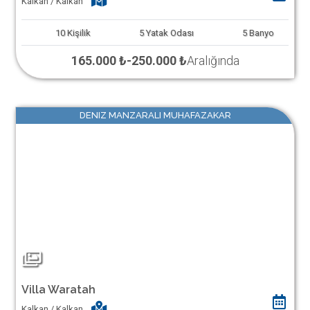
Kalkan / Kalkan
10
Kişilik
5
Yatak Odası
5
Banyo
165.000 ₺
-
250.000 ₺
Aralığında
DENIZ MANZARALI MUHAFAZAKAR
Villa Waratah
Kalkan / Kalkan