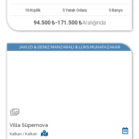
10
Kişilik
5
Yatak Odası
5
Banyo
94.500 ₺
-
171.500 ₺
Aralığında
JAKUZI & DENIZ MANZARALI & LÜKS MUHAFAZAKAR
Villa Süpernova
Kalkan / Kalkan