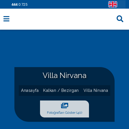
444
0 725
Villa Seçenekleri
Bölgeler
Fırsatlar
Bilgi Sayfaları
Villa Nirvana
Blog
Anasayfa
Kalkan / Bezirgan
Villa Nirvana
İletişim
Fotoğrafları Göster (40)