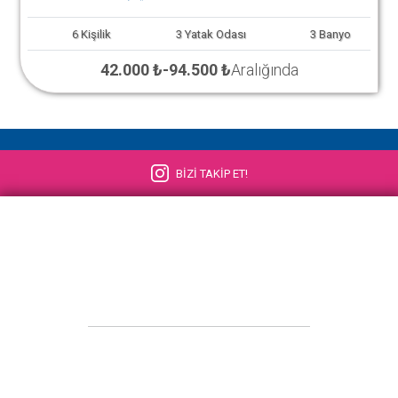
6
Kişilik
3
Yatak Odası
3
Banyo
42.000 ₺
-
94.500 ₺
Aralığında
BİZİ TAKİP ET!