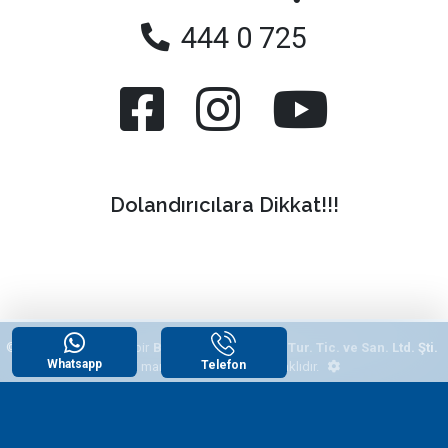
444 0 725
Dolandırıcılara Dikkat!!!
© 2026
"Yazlikcim"
, bir
Begonvil Grup Emlak Tur. Tic. ve San. Ltd. Şti.
Whatsapp
Telefon
tescilli markasıdır. Tüm hakları saklıdır.
WhatsApp