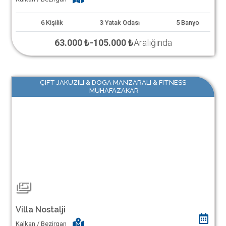
6
Kişilik
3
Yatak Odası
5
Banyo
63.000 ₺
-
105.000 ₺
Aralığında
ÇIFT JAKUZILI & DOGA MANZARALI & FITNESS
MUHAFAZAKAR
Villa Nostalji
Kalkan / Bezirgan