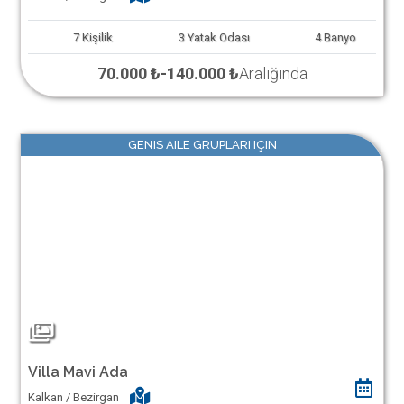
7
Kişilik
3
Yatak Odası
4
Banyo
70.000 ₺
-
140.000 ₺
Aralığında
GENIS AILE GRUPLARI IÇIN
Villa Mavi Ada
Kalkan / Bezirgan