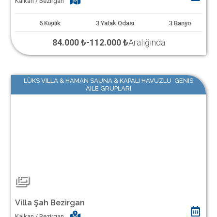
Kalkan / Bezirgan
6
Kişilik
3
Yatak Odası
3
Banyo
84.000 ₺
-
112.000 ₺
Aralığında
LÜKS VILLA & HAMAN SAUNA & KAPALI HAVUZLU GENIS
AILE GRUPLARI
Villa Şah Bezirgan
Kalkan / Bezirgan