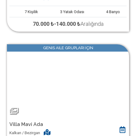
7
Kişilik
3
Yatak Odası
4
Banyo
70.000 ₺
-
140.000 ₺
Aralığında
GENIS AILE GRUPLARI IÇIN
Villa Mavi Ada
Kalkan / Bezirgan