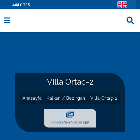
444
0 725
Villa Seçenekleri
Bölgeler
Fırsatlar
Bilgi Sayfaları
Villa Ortaç-2
Blog
Anasayfa
Kalkan / Bezirgan
Villa Ortaç-2
İletişim
Fotoğrafları Göster (49)