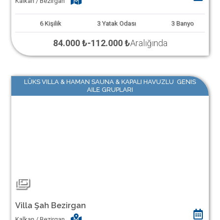
Kalkan / Bezirgan
6
Kişilik
3
Yatak Odası
3
Banyo
84.000 ₺
-
112.000 ₺
Aralığında
LÜKS VILLA & HAMAN SAUNA & KAPALI HAVUZLU GENIS
AILE GRUPLARI
Villa Şah Bezirgan
Kalkan / Bezirgan