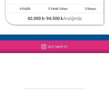
6
Kişilik
3
Yatak Odası
3
Banyo
42.000 ₺
-
94.500 ₺
Aralığında
BİZİ TAKİP ET!