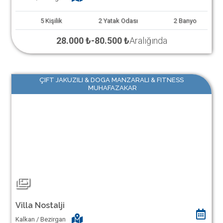
5
Kişilik
2
Yatak Odası
2
Banyo
28.000 ₺
-
80.500 ₺
Aralığında
ÇIFT JAKUZILI & DOGA MANZARALI & FITNESS
MUHAFAZAKAR
Villa Nostalji
Kalkan / Bezirgan