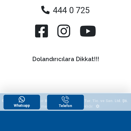
444 0 725
Dolandırıcılara Dikkat!!!
© 2026
"Yazlikcim"
, bir
Begonvil Grup Emlak Tur. Tic. ve San. Ltd. Şti.
Whatsapp
Telefon
tescilli markasıdır. Tüm hakları saklıdır.
WhatsApp