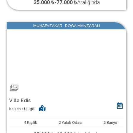
35.000 ₺
-
77.000 ₺
Aralığında
MUHAFAZAKAR DOGA MANZARALI
Villa Edis
Kalkan / Ulugöl
4
Kişilik
2
Yatak Odası
2
Banyo