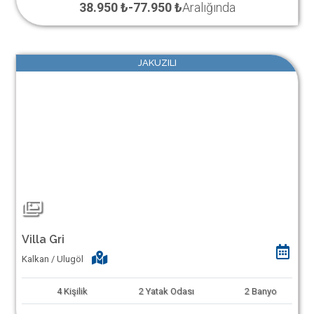
38.950 ₺
-
77.950 ₺
Aralığında
JAKUZILI
Villa Gri
Kalkan / Ulugöl
4
Kişilik
2
Yatak Odası
2
Banyo