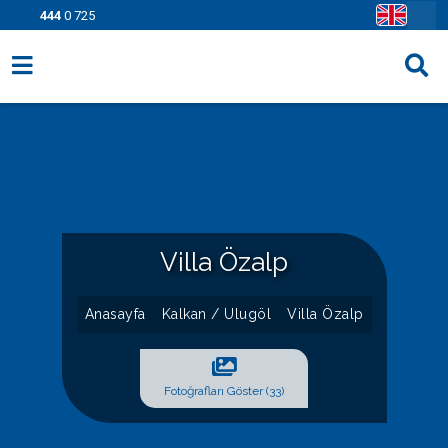
444
0 725
Villa Seçenekleri
Bölgeler
Fırsatlar
Bilgi Sayfaları
Villa Özalp
Blog
Anasayfa
Kalkan / Ulugöl
Villa Özalp
İletişim
Fotoğrafları Göster (33)