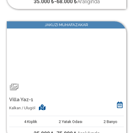
35.000 ₺
-
68.000 ₺
Aralığında
JAKUZI MUHAFAZAKAR
Villa Yaz-1
Kalkan / Ulugöl
4
Kişilik
2
Yatak Odası
2
Banyo