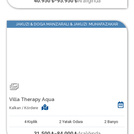
40.950 ₺
-
95.950 ₺
Aralığında
JAKUZI & DOGA MANZARALI & JAKUZI MUHAFAZAKAR
Villa Therapy Aqua
Kalkan / Kördere
4
Kişilik
2
Yatak Odası
2
Banyo
31.500 ₺
-
84.000 ₺
Aralığında