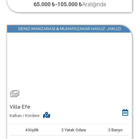
65.000 ₺
-
105.000 ₺
Aralığında
DENIZ MANZARASI & MUHAFAZAKAR HAVUZ JAKUZI
Villa Efe
Kalkan / Kördere
4
Kişilik
2
Yatak Odası
2
Banyo