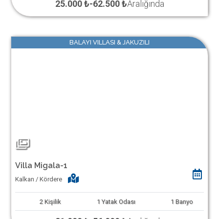
25.000 ₺
-
62.500 ₺
Aralığında
BALAYI VILLASI & JAKUZILI
Villa Migala-1
Kalkan / Kördere
2
Kişilik
1
Yatak Odası
1
Banyo