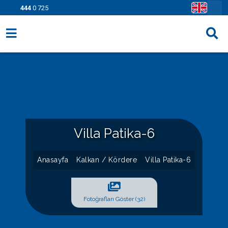
444
0 725
Villa Seçenekleri
Bölgeler
Fırsatlar
Bilgi Sayfaları
Villa Patika-6
Blog
Anasayfa
Kalkan / Kördere
Villa Patika-6
İletişim
Fotoğrafları Göster (32)