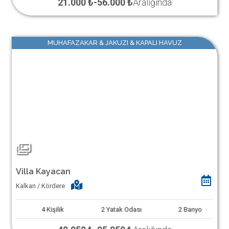
21.000 ₺
-
56.000 ₺
Aralığında
MUHAFAZAKAR & JAKUZI & KAPALI HAVUZ
Villa Kayacan
Kalkan / Kördere
4
Kişilik
2
Yatak Odası
2
Banyo